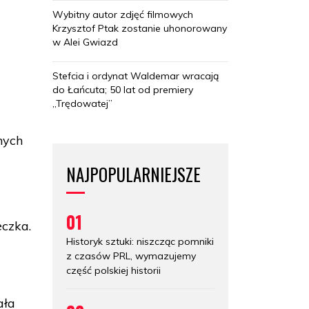
Wybitny autor zdjęć filmowych
Krzysztof Ptak zostanie uhonorowany
w Alei Gwiazd
Stefcia i ordynat Waldemar wracają
do Łańcuta; 50 lat od premiery
„Trędowatej”
nych
NAJPOPULARNIEJSZE
01
czka.
Historyk sztuki: niszcząc pomniki
z czasów PRL, wymazujemy
część polskiej historii
ała