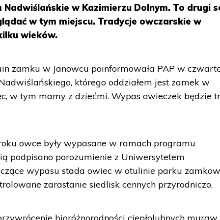
m Nadwiślańskie w Kazimierzu Dolnym. To drugi s
lądać w tym miejscu. Tradycje owczarskie w
kilku wieków.
ruin zamku w Janowcu poinformowała PAP w czwart
Nadwiślańskiego, którego oddziałem jest zamek w
wiec, w tym mamy z dziećmi. Wypas owieczek będzie 
 roku owce były wypasane w ramach programu
enią podpisano porozumienie z Uniwersytetem
yczące wypasu stada owiec w otulinie parku zamkow
olowane zarastanie siedlisk cennych przyrodniczo.
 przywrócenie bioróżnorodności ciepłolubnych muraw