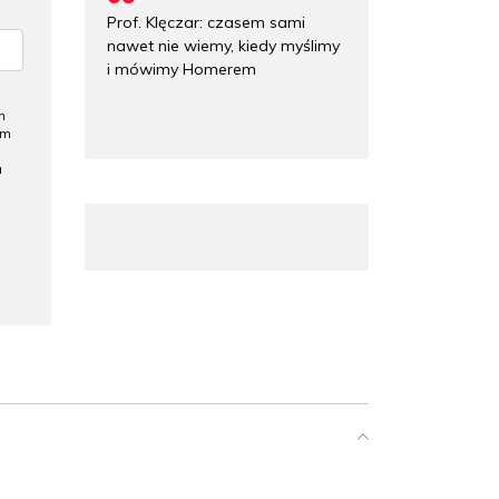
Prof. Klęczar: czasem sami
nawet nie wiemy, kiedy myślimy
i mówimy Homerem
h
ym
a