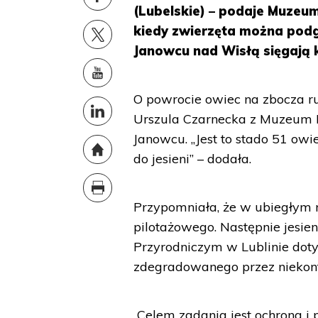
(Lubelskie) – podaje Muzeu
kiedy zwierzęta można podg
Janowcu nad Wisłą sięgają 
O powrocie owiec na zbocza 
Urszula Czarnecka z Muzeum 
Janowcu. „Jest to stado 51 o
do jesieni” – dodała.
Przypomniała, że w ubiegłym
pilotażowego. Następnie jesi
Przyrodniczym w Lublinie dot
zdegradowanego przez niekontr
„Celem zadania jest ochrona i