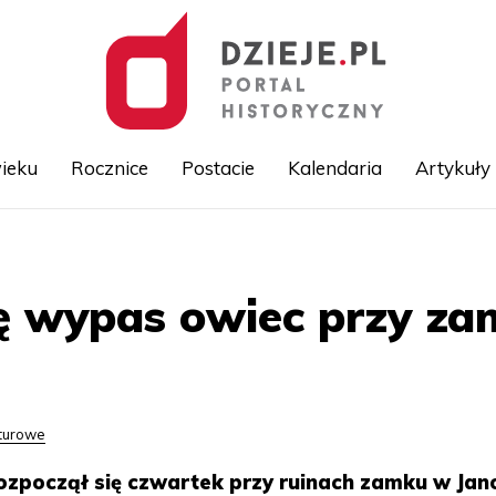
ieku
Rocznice
Postacie
Kalendaria
Artykuły
Przejdź
do
treści
ię wypas owiec przy z
lturowe
ozpoczął się czwartek przy ruinach zamku w Ja