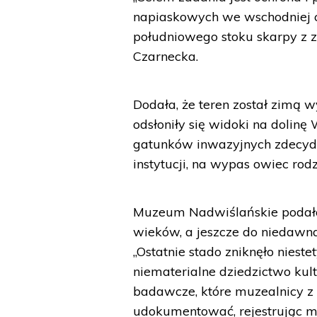
napiaskowych we wschodniej 
południowego stoku skarpy z 
Czarnecka.
Dodała, że teren został zimą 
odsłoniły się widoki na dolinę
gatunków inwazyjnych zdecydo
instytucji, na wypas owiec rod
Muzeum Nadwiślańskie podało,
wieków, a jeszcze do niedawn
„Ostatnie stado zniknęło nieste
niematerialne dziedzictwo kul
badawcze, które muzealnicy z
udokumentować, rejestrując m.