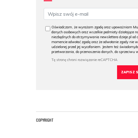
Oświadczam, że wyrażam zgodę oraz upoważniam Muzeu
danych osobowych oraz wszelkie podmioty działające na
niezbędnych do otrzymywania newslettera dzieje.pl od
momencie odwołać zgodę oraz że odwołanie zgody nie 
udzielonej przed jej wycofaniem. Jestem też świadomy/a
przetwarzania, do przenoszenia danych, do sprzeciwu 
COPYRIGHT