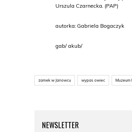
Urszula Czarnecka. (PAP)
autorka: Gabriela Bogaczyk
gab/ akub/
zamek w Janowcu
wypas owiec
Muzeum N
NEWSLETTER