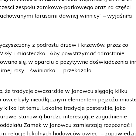
części zespołu zamkowo-parkowego oraz na części
zachowanymi tarasami dawnej winnicy” – wyjaśniła
wyczyszczony z podrostu drzew i krzewów, przez co
 Wisły i miasteczko. „Aby powstrzymać odrastanie
wano się, w oparciu o pozytywne doświadczenia in
zimej rasy – świniarka” – przekazała.
 że tradycje owczarskie w Janowcu sięgają kilku
a owce były nieodłącznym elementem pejzażu miaste
ty kilka lat temu. Lokalne tradycje pasterskie, jako
turowe, stanowią bardzo interesujące zagadnienie
 oddziału Zamek w Janowcu zamierzają rozpoznać i
in. relacje lokalnych hodowców owiec” – zapowiedzi