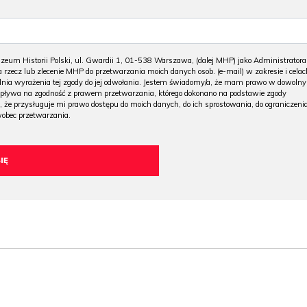
m Historii Polski, ul. Gwardii 1, 01-538 Warszawa, (dalej MHP) jako Administratora
 rzecz lub zlecenie MHP do przetwarzania moich danych osob. (e-mail) w zakresie i celac
 dnia wyrażenia tej zgody do jej odwołania. Jestem świadomy/a, że mam prawo w dowoln
wpływa na zgodność z prawem przetwarzania, którego dokonano na podstawie zgody
, że przysługuje mi prawo dostępu do moich danych, do ich sprostowania, do ograniczeni
wobec przetwarzania.