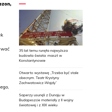
ezon,
ek
trwać
35 lat temu runęła najwyższa
budowla świata: maszt w
Konstantynowie
Otwarto wystawę „Trzeba być stale
obecnym. Teatr Krystyny
Zachwatowicz-Wajdy”
ego,
Saperzy usunęli z Dunaju w
Budapeszcie materiały z II wojny
światowej i z XIX wieku