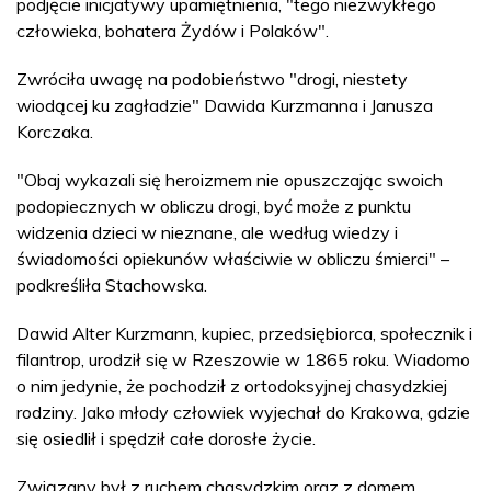
podjęcie inicjatywy upamiętnienia, "tego niezwykłego
człowieka, bohatera Żydów i Polaków".
Zwróciła uwagę na podobieństwo "drogi, niestety
wiodącej ku zagładzie" Dawida Kurzmanna i Janusza
Korczaka.
"Obaj wykazali się heroizmem nie opuszczając swoich
podopiecznych w obliczu drogi, być może z punktu
widzenia dzieci w nieznane, ale według wiedzy i
świadomości opiekunów właściwie w obliczu śmierci" –
podkreśliła Stachowska.
Dawid Alter Kurzmann, kupiec, przedsiębiorca, społecznik i
filantrop, urodził się w Rzeszowie w 1865 roku. Wiadomo
o nim jedynie, że pochodził z ortodoksyjnej chasydzkiej
rodziny. Jako młody człowiek wyjechał do Krakowa, gdzie
się osiedlił i spędził całe dorosłe życie.
Związany był z ruchem chasydzkim oraz z domem