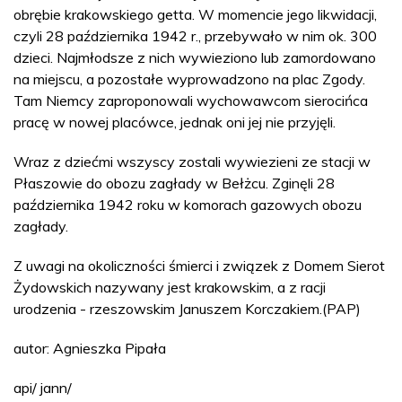
obrębie krakowskiego getta. W momencie jego likwidacji,
czyli 28 października 1942 r., przebywało w nim ok. 300
dzieci. Najmłodsze z nich wywieziono lub zamordowano
na miejscu, a pozostałe wyprowadzono na plac Zgody.
Tam Niemcy zaproponowali wychowawcom sierocińca
pracę w nowej placówce, jednak oni jej nie przyjęli.
Wraz z dziećmi wszyscy zostali wywiezieni ze stacji w
Płaszowie do obozu zagłady w Bełżcu. Zginęli 28
października 1942 roku w komorach gazowych obozu
zagłady.
Z uwagi na okoliczności śmierci i związek z Domem Sierot
Żydowskich nazywany jest krakowskim, a z racji
urodzenia - rzeszowskim Januszem Korczakiem.(PAP)
autor: Agnieszka Pipała
api/ jann/