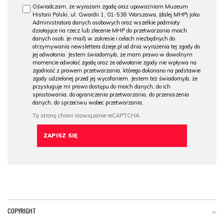
Oświadczam, że wyrażam zgodę oraz upoważniam Muzeum
Historii Polski, ul. Gwardii 1, 01-538 Warszawa, (dalej MHP) jako
Administratora danych osobowych oraz wszelkie podmioty
działające na rzecz lub zlecenie MHP do przetwarzania moich
danych osob. (e-mail) w zakresie i celach niezbędnych do
otrzymywania newslettera dzieje.pl od dnia wyrażenia tej zgody do
jej odwołania. Jestem świadomy/a, że mam prawo w dowolnym
momencie odwołać zgodę oraz że odwołanie zgody nie wpływa na
zgodność z prawem przetwarzania, którego dokonano na podstawie
zgody udzielonej przed jej wycofaniem. Jestem też świadomy/a, że
przysługuje mi prawo dostępu do moich danych, do ich
sprostowania, do ograniczenia przetwarzania, do przenoszenia
danych, do sprzeciwu wobec przetwarzania.
COPYRIGHT