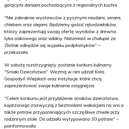
gorącymi daniami pochodzącymi z regionalnych kuchni.
"Nie zabraknie wystawców z pysznymi miodami, serami,
chlebem oraz olejami. Będziemy gościć rękodzielników,
którzy zaprezentują swoją ofertę wyrobów z drewna,
łyka osikowego oraz wikliny. Natomiast w chałupie ze
Złotnik odbędzie się wypieku podpłomyków" –
przekazała.
W sobotę rozstrzygnięty zostanie konkurs kulinarny
"Smaki Dzieciństwa". Wezmą w nim udział Koła
Gospodyń Wiejskich oraz instytucje, które chcą
zaprezentować swoje kulinarne osiągnięcia.
"Celem konkursu jest przybliżenie smaków dzieciństwa,
kojarzonego zazwyczaj z beztroskimi wakacjami na wsi a
także potraw przypominających szczęśliwe chwile przy
rodzinnym stole. Do udziału wytypowano 30 potraw" –
poinformowała.