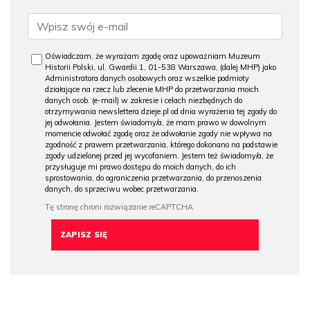
Oświadczam, że wyrażam zgodę oraz upoważniam Muzeum
Historii Polski, ul. Gwardii 1, 01-538 Warszawa, (dalej MHP) jako
Administratora danych osobowych oraz wszelkie podmioty
działające na rzecz lub zlecenie MHP do przetwarzania moich
danych osob. (e-mail) w zakresie i celach niezbędnych do
otrzymywania newslettera dzieje.pl od dnia wyrażenia tej zgody do
jej odwołania. Jestem świadomy/a, że mam prawo w dowolnym
momencie odwołać zgodę oraz że odwołanie zgody nie wpływa na
zgodność z prawem przetwarzania, którego dokonano na podstawie
zgody udzielonej przed jej wycofaniem. Jestem też świadomy/a, że
przysługuje mi prawo dostępu do moich danych, do ich
sprostowania, do ograniczenia przetwarzania, do przenoszenia
danych, do sprzeciwu wobec przetwarzania.