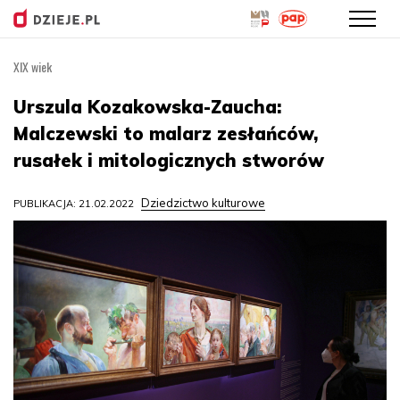
XIX wiek
Przejdź
do
Urszula Kozakowska-Zaucha:
treści
Malczewski to malarz zesłańców,
rusałek i mitologicznych stworów
Dziedzictwo kulturowe
PUBLIKACJA: 21.02.2022