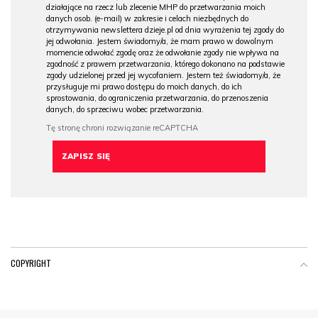
działające na rzecz lub zlecenie MHP do przetwarzania moich
danych osob. (e-mail) w zakresie i celach niezbędnych do
otrzymywania newslettera dzieje.pl od dnia wyrażenia tej zgody do
jej odwołania. Jestem świadomy/a, że mam prawo w dowolnym
momencie odwołać zgodę oraz że odwołanie zgody nie wpływa na
zgodność z prawem przetwarzania, którego dokonano na podstawie
zgody udzielonej przed jej wycofaniem. Jestem też świadomy/a, że
przysługuje mi prawo dostępu do moich danych, do ich
sprostowania, do ograniczenia przetwarzania, do przenoszenia
danych, do sprzeciwu wobec przetwarzania.
COPYRIGHT