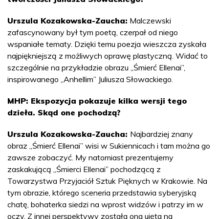
Urszula Kozakowska-Zaucha:
Malczewski
zafascynowany był tym poetą, czerpał od niego
wspaniałe tematy. Dzięki temu poezja wieszcza zyskała
najpiękniejszą z możliwych oprawę plastyczną. Widać to
szczególnie na przykładzie obrazu „Śmierć Ellenai”,
inspirowanego „Anhellim” Juliusza Słowackiego.
MHP: Ekspozycja pokazuje kilka wersji tego
dzieła. Skąd one pochodzą?
Urszula Kozakowska-Zaucha:
Najbardziej znany
obraz „Śmierć Ellenai” wisi w Sukiennicach i tam można go
zawsze zobaczyć. My natomiast prezentujemy
zaskakującą „Śmierci Ellenai” pochodzącą z
Towarzystwa Przyjaciół Sztuk Pięknych w Krakowie. Na
tym obrazie, którego sceneria przedstawia syberyjską
chatę, bohaterka siedzi na wprost widzów i patrzy im w
oczy. Z innej perspektywy została ona ujęta na