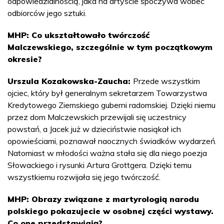
odpowiedzialnością, jaka na artyście spoczywa wobec
odbiorców jego sztuki.
MHP: Co ukształtowało twórczość
Malczewskiego, szczególnie w tym początkowym
okresie?
Urszula Kozakowska-Zaucha:
Przede wszystkim
ojciec, który był generalnym sekretarzem Towarzystwa
Kredytowego Ziemskiego guberni radomskiej. Dzięki niemu
przez dom Malczewskich przewijali się uczestnicy
powstań, a Jacek już w dzieciństwie nasiąkał ich
opowieściami, poznawał naocznych świadków wydarzeń.
Natomiast w młodości ważna stała się dla niego poezja
Słowackiego i rysunki Artura Grottgera. Dzięki temu
wszystkiemu rozwijała się jego twórczość.
MHP: Obrazy związane z martyrologią narodu
polskiego pokazujecie w osobnej części wystawy.
Co one przedstawiają?