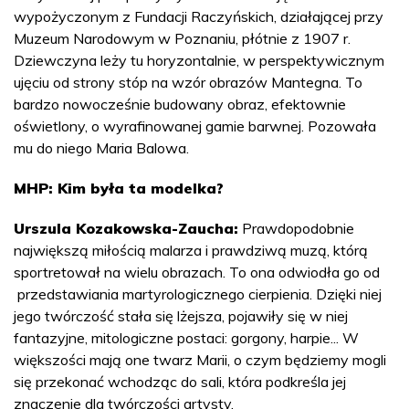
wypożyczonym z Fundacji Raczyńskich, działającej przy
Muzeum Narodowym w Poznaniu, płótnie z 1907 r.
Dziewczyna leży tu horyzontalnie, w perspektywicznym
ujęciu od strony stóp na wzór obrazów Mantegna. To
bardzo nowocześnie budowany obraz, efektownie
oświetlony, o wyrafinowanej gamie barwnej. Pozowała
mu do niego Maria Balowa.
MHP: Kim była ta modelka?
Urszula Kozakowska-Zaucha:
Prawdopodobnie
największą miłością malarza i prawdziwą muzą, którą
sportretował na wielu obrazach. To ona odwiodła go od
przedstawiania martyrologicznego cierpienia. Dzięki niej
jego twórczość stała się lżejsza, pojawiły się w niej
fantazyjne, mitologiczne postaci: gorgony, harpie... W
większości mają one twarz Marii, o czym będziemy mogli
się przekonać wchodząc do sali, która podkreśla jej
znaczenie dla twórczości artysty.