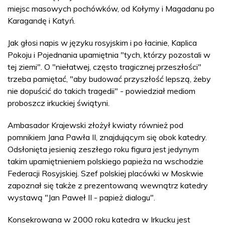
miejsc masowych pochówków, od Kołymy i Magadanu po
Karagandę i Katyń.
Jak głosi napis w języku rosyjskim i po łacinie, Kaplica
Pokoju i Pojednania upamiętnia "tych, którzy pozostali w
tej ziemi". O "niełatwej, często tragicznej przeszłości"
trzeba pamiętać, "aby budować przyszłość lepszą, żeby
nie dopuścić do takich tragedii" - powiedział mediom
proboszcz irkuckiej świątyni.
Ambasador Krajewski złożył kwiaty również pod
pomnikiem Jana Pawła II, znajdującym się obok katedry.
Odsłonięta jesienią zeszłego roku figura jest jedynym
takim upamiętnieniem polskiego papieża na wschodzie
Federacji Rosyjskiej. Szef polskiej placówki w Moskwie
zapoznał się także z prezentowaną wewnątrz katedry
wystawą "Jan Paweł II - papież dialogu".
Konsekrowana w 2000 roku katedra w Irkucku jest