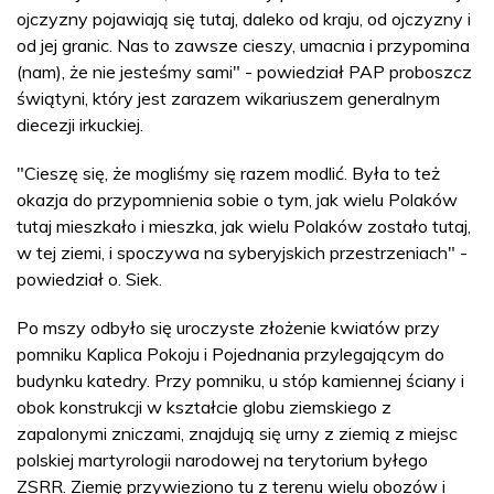
ojczyzny pojawiają się tutaj, daleko od kraju, od ojczyzny i
od jej granic. Nas to zawsze cieszy, umacnia i przypomina
(nam), że nie jesteśmy sami" - powiedział PAP proboszcz
świątyni, który jest zarazem wikariuszem generalnym
diecezji irkuckiej.
"Cieszę się, że mogliśmy się razem modlić. Była to też
okazja do przypomnienia sobie o tym, jak wielu Polaków
tutaj mieszkało i mieszka, jak wielu Polaków zostało tutaj,
w tej ziemi, i spoczywa na syberyjskich przestrzeniach" -
powiedział o. Siek.
Po mszy odbyło się uroczyste złożenie kwiatów przy
pomniku Kaplica Pokoju i Pojednania przylegającym do
budynku katedry. Przy pomniku, u stóp kamiennej ściany i
obok konstrukcji w kształcie globu ziemskiego z
zapalonymi zniczami, znajdują się urny z ziemią z miejsc
polskiej martyrologii narodowej na terytorium byłego
ZSRR. Ziemię przywieziono tu z terenu wielu obozów i