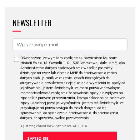
NEWSLETTER
Oświadczam, że wyrażam zgodę oraz upoważniam Muzeum
Historii Polski, ul. Gwardii 1, 01-538 Warszawa, (dalej MHP) jako
Administratora danych osobowych oraz wszelkie podmioty
działające na rzecz lub zlecenie MHP do przetwarzania moich
danych osob. (e-mail) w zakresie i celach niezbędnych do
otrzymywania newslettera dzieje.pl od dnia wyrażenia tej zgody do
jej odwołania. Jestem świadomy/a, że mam prawo w dowolnym
momencie odwołać zgodę oraz że odwołanie zgody nie wpływa na
zgodność z prawem przetwarzania, którego dokonano na podstawie
zgody udzielonej przed jej wycofaniem. Jestem też świadomy/a, że
przysługuje mi prawo dostępu do moich danych, do ich
sprostowania, do ograniczenia przetwarzania, do przenoszenia
danych, do sprzeciwu wobec przetwarzania.