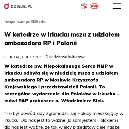
Europa i świat po 1989 roku
Przejdź
do
W katedrze w Irkucku msza z udziałem
treści
ambasadora RP i Polonii
Dziedzictwo kulturowe
PUBLIKACJA: 18.07.2021
W katedrze pw. Niepokalanego Serca NMP w
Irkucku odbyła się w niedzielę msza z udziałem
ambasadora RP w Moskwie Krzysztofa
Krajewskiego i przedstawicieli Polonii. To
szczególne wydarzenie dla Polaków w Irkucku –
mówi PAP proboszcz o. Włodzimierz Siek.
"To był powód, aby zgromadzili się Polacy mieszkający w
Irkucku. Dla nas jest to ważne. Ja sam jestem Polakiem i
dla nas jest ważne, że tak wielcy przedstawiciele naszej