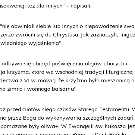
nsekwencji też dla innych" – napisali.
"nie obwiniali siebie lub innych o niepowodzenie swo
erze zwrócili się do Chrystusa. Jak zaznaczyli, "nigd
wiedniego wyjaśnienia".
odbywa się obrzęd poświęcenia olejów: chorych i
 krzyżma, które we wschodniej tradycji liturgicznej
ectwa z VI w. mówią, że krzyżmo było mieszaniną o
 na zimno i wonnego balsamu".
raz przedmiotów sięga czasów Starego Testamentu.
rane przez Boga do wykonywania szczególnych zadań
pomazane były oliwą+. W Ewangelii św. Łukasza Je
, czyli namaszczonym przez Boga – +Duch Pański