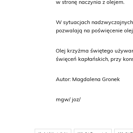
w stronę naczynia z olejem.
W sytuacjach nadzwyczajnych n
pozwalają na poświęcenie ole
Olej krzyżma świętego używan
święceń kapłańskich, przy kons
Autor: Magdalena Gronek
mgw/ joz/