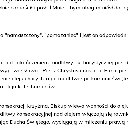
nie namaścił i posłał Mnie, abym ubogim niósł dobr
cza "namaszczony", "pomazaniec" i jest on odpowiedn
przed zakończeniem modlitwy eucharystycznej prze
p wypowie słowa: "Przez Chrystusa naszego Pana, prz
cenie oleju chorych, a po modlitwie po komunii święte
a oleju katechumenów.
onsekracji krzyżma. Biskup wlewa wonności do oleju
litwy konsekracyjnej nad olejem włączają się równi
wając Ducha Świętego, wyciągają w milczeniu prawą 