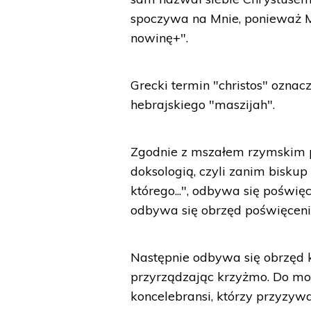
spoczywa na Mnie, ponieważ M
nowinę+".
Grecki termin "christos" ozna
hebrajskiego "maszijah".
Zgodnie z mszałem rzymskim 
doksologią, czyli zanim bisku
którego...", odbywa się poświę
odbywa się obrzęd poświęceni
Następnie odbywa się obrzęd k
przyrządzając krzyżmo. Do mod
koncelebransi, którzy przyzy