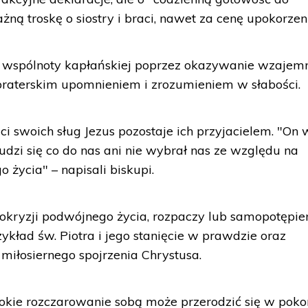
ą troskę o siostry i braci, nawet za cenę upokorzen
 wspólnoty kapłańskiej poprzez okazywanie wzajem
, braterskim upomnieniem i zrozumieniem w słabości.
ci swoich sług Jezus pozostaje ich przyjacielem. "On w
łudzi się co do nas ani nie wybrał nas ze względu na
życia" – napisali biskupi.
okryzji podwójnego życia, rozpaczy lub samopotępie
ykład św. Piotra i jego stanięcie w prawdzie oraz
miłosiernego spojrzenia Chrystusa.
okie rozczarowanie sobą może przerodzić się w pokor