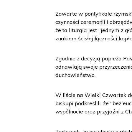
Zawarte w pontyfikale rzymski
czynności ceremonii i obrzęd
że ta liturgia jest "jednym z
znakiem ścisłej łączności kapł
Zgodnie z decyzją papieża Pa
odnawiają swoje przyrzeczeni
duchowieństwo.
W liście na Wielki Czwartek d
biskupi podkreślili, że "bez eu
wspólnocie oraz przyjaźni z Ch
Zastrzegli, że nie chodzi o ab