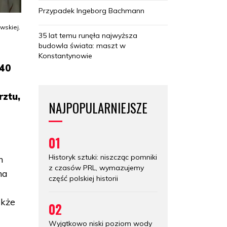
Przypadek Ingeborg Bachmann
wskiej.
35 lat temu runęła najwyższa
budowla świata: maszt w
Konstantynowie
 40
rztu,
NAJPOPULARNIEJSZE
01
Historyk sztuki: niszcząc pomniki
h
z czasów PRL, wymazujemy
na
część polskiej historii
akże
02
Wyjątkowo niski poziom wody