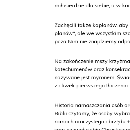
miłosierdzie dla siebie, a w ko
Zachęcili także kapłanów, aby 
planów", ale we wszystkim szcz
poza Nim nie znajdziemy odpo
Na zakończenie mszy krzyżma 
katechumenów oraz konsekracja
nazywane jest myronem. Świad
z oliwek pierwszego tłoczenia
Historia namaszczania osób o
Biblii czytamy, że osoby wyb
ramach uroczystego obrzędu +
sam nazwał siebie Chrystusem