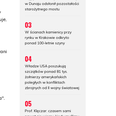
w Dunaju odsłonił pozostałości
starożytnego mostu
y
je,
03
W ścianach kamienicy przy
rynku w Krakowie odkryto
ponad 100-letnie szyny
łani
04
Władze USA poszukują
szczątków ponad 81 tys.
żołnierzy amerykańskich
poległych w konfliktach
zbrojnych od II wojny światowej
a".
05
Prof. Klęczar: czasem sami