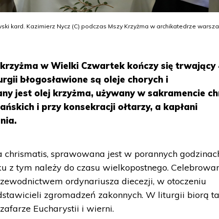
ski kard. Kazimierz Nycz (C) podczas Mszy Krzyżma w archikatedrze warsza
 krzyżma w Wielki Czwartek kończy się trwający
turgii błogosławione są oleje chorych i
 jest olej krzyżma, używany w sakramencie ch
ńskich i przy konsekracji ołtarzy, a kapłani
nia.
a chrismatis, sprawowana jest w porannych godzinac
u z tym należy do czasu wielkopostnego. Celebrowa
rzewodnictwem ordynariusza diecezji, w otoczeniu
dstawicieli zgromadzeń zakonnych. W liturgii biorą t
zafarze Eucharystii i wierni.