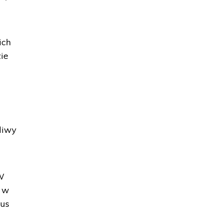
ich
zie
liwy
 W
, w
zus