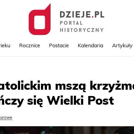
ieku
Rocznice
Postacie
Kalendaria
Artykuły
Przejdź
do
treści
atolickim mszą krzyżm
czy się Wielki Post
lturowe