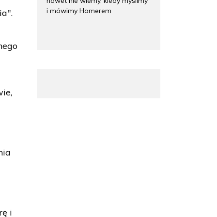
nawet nie wiemy, kiedy myślimy
i mówimy Homerem
ia".
nego
ie,
nia
ę i