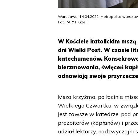
Warszawa, 14.04.2022. Metropolita warszaw
Fot. PAP/ T. Gzell
W Kościele katolickim mszą
dni Wielki Post. W czasie li
katechumenów. Konsekrowany
bierzmowania, święceń kapła
odnawiają swoje przyrzecze
Msza krzyżma, po łacinie miss
Wielkiego Czwartku, w związk
jest zawsze w katedrze, pod p
prezbiterów (kapłanów) i prze
udział lektorzy, nadzwyczajni s