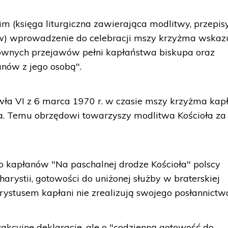
m (księga liturgiczna zawierająca modlitwy, przepis
ów) wprowadzenie do celebracji mszy krzyżma wskazu
 głównych przejawów pełni kapłaństwa biskupa oraz
anów z jego osobą".
wła VI z 6 marca 1970 r. w czasie mszy krzyżma kap
a. Temu obrzędowi towarzyszy modlitwa Kościoła za
o kapłanów "Na paschalnej drodze Kościoła" polscy
charystii, gotowości do uniżonej służby w braterskiej
rystusem kapłani nie zrealizują swojego posłannictw
strakcyjne deklaracje, ale o "codzienną gotowość do