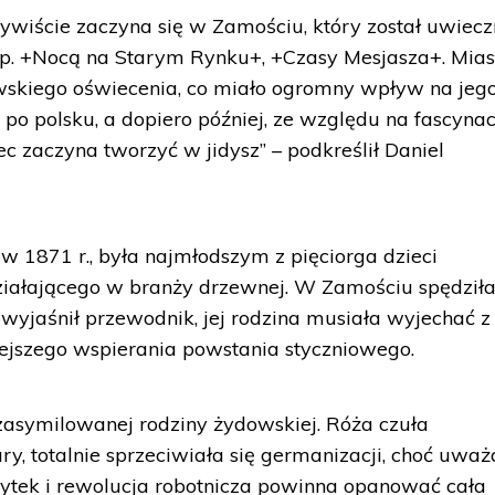
zywiście zaczyna się w Zamościu, który został uwiec
p. +Nocą na Starym Rynku+, +Czasy Mesjasza+. Mias
ydowskiego oświecenia, co miało ogromny wpływ na jeg
 po polsku, a dopiero później, ze względu na fascynac
zaczyna tworzyć w jidysz” – podkreślił Daniel
w 1871 r., była najmłodszym z pięciorga dzieci
ziałającego w branży drzewnej. W Zamościu spędził
k wyjaśnił przewodnik, jej rodzina musiała wyjechać z
ejszego wspierania powstania styczniowego.
zasymilowanej rodziny żydowskiej. Róża czuła
ry, totalnie sprzeciwiała się germanizacji, choć uważ
ytek i rewolucja robotnicza powinna opanować cała