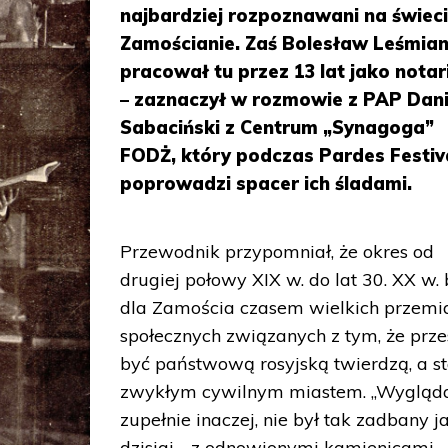
najbardziej rozpoznawani na świec
Zamościanie. Zaś Bolesław Leśmia
pracował tu przez 13 lat jako notar
– zaznaczył w rozmowie z PAP Dani
Sabaciński z Centrum „Synagoga”
FODŻ, który podczas Pardes Festiv
poprowadzi spacer ich śladami.
Przewodnik przypomniał, że okres od
drugiej połowy XIX w. do lat 30. XX w. 
dla Zamościa czasem wielkich przemi
społecznych związanych z tym, że prze
być państwową rosyjską twierdzą, a st
zwykłym cywilnym miastem. „Wygląd
zupełnie inaczej, nie był tak zadbany j
dzisiaj - z odnowionymi kamienicami,