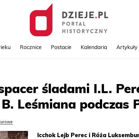
ieku
Rocznice
Postacie
Kalendaria
Artykuły
Przejdź
do
treści
pacer śladami I.L. Pere
B. Leśmiana podczas P
lturowe
Icchok Lejb Perec i Róża Luksembu