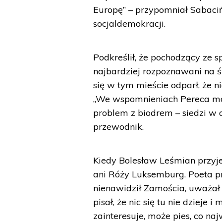
Europę” – przypomniał Sabacińs
socjaldemokracji.
Podkreślił, że pochodzący ze s
najbardziej rozpoznawani na św
się w tym mieście odparł, że ni
„We wspomnieniach Pereca mo
problem z biodrem – siedzi w o
przewodnik.
Kiedy Bolesław Leśmian przyje
ani Róży Luksemburg. Poeta prz
nienawidził Zamościa, uważał 
pisał, że nic się tu nie dzieje
zainteresuje, może pies, co na