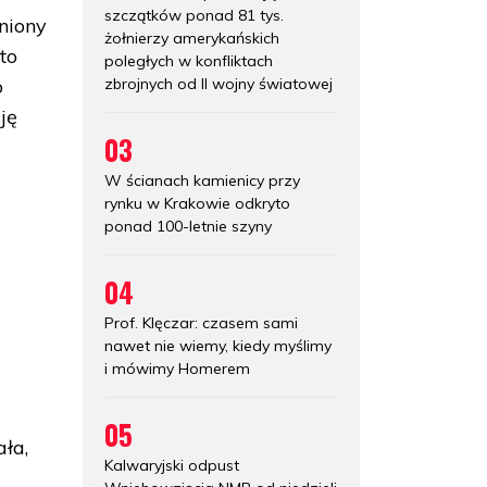
szczątków ponad 81 tys.
zniony
żołnierzy amerykańskich
to
poległych w konfliktach
zbrojnych od II wojny światowej
o
ję
03
W ścianach kamienicy przy
rynku w Krakowie odkryto
ponad 100-letnie szyny
a
04
Prof. Klęczar: czasem sami
nawet nie wiemy, kiedy myślimy
i mówimy Homerem
05
ała,
Kalwaryjski odpust