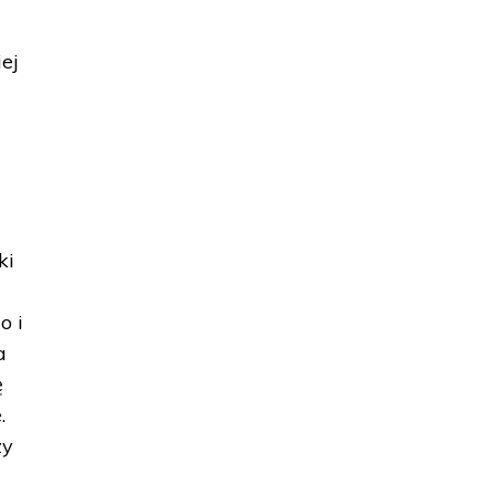
ej
ki
o i
a
ę
.
zy