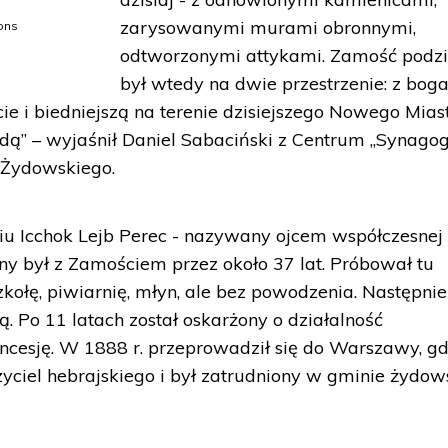
zarysowanymi murami obronnymi,
ons
odtworzonymi attykami. Zamość podzi
był wtedy na dwie przestrzenie: z bog
e i biedniejszą na terenie dzisiejszego Nowego Miast
” – wyjaśnił Daniel Sabaciński z Centrum „Synago
 Żydowskiego.
u Icchok Lejb Perec - nazywany ojcem współczesnej
any był z Zamościem przez około 37 lat. Próbował tu
szkołę, piwiarnię, młyn, ale bez powodzenia. Następnie
. Po 11 latach został oskarżony o działalność
ncesję. W 1888 r. przeprowadził się do Warszawy, gd
ciel hebrajskiego i był zatrudniony w gminie żydow