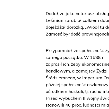
Dodał, że jako notariusz obsł
Leśmian zarabiał całkiem dobr
dojeżdżał dorożką. „Wiódł tu d
Zamość był dość prowincjonal
Przypomniał, że społeczność 
samego początku. W 1588 r. –
zaprosił ich, żeby ekonomiczn
handlowym, a zamojscy Żydzi 
Śródziemnego, w Imperium Osma
później społeczność aszkenazyj
ośrodkiem haskali, tj. ruchu 
Przed wybuchem II wojny świa
stanowili 40 proc. ludności mia