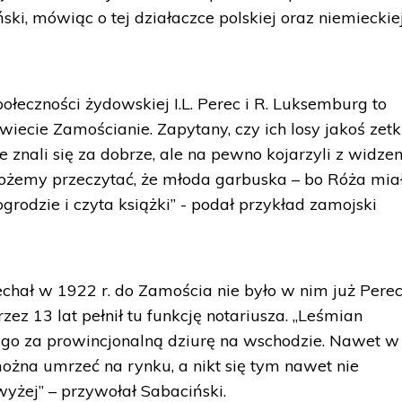
ki, mówiąc o tej działaczce polskiej oraz niemieckie
połeczności żydowskiej I.L. Perec i R. Luksemburg to
iecie Zamościanie. Zapytany, czy ich losy jakoś zetk
e znali się za dobrze, ale na pewno kojarzyli z widzen
żemy przeczytać, że młoda garbuska – bo Róża mia
grodzie i czyta książki” - podał przykład zamojski
chał w 1922 r. do Zamościa nie było w nim już Perec
ez 13 lat pełnił tu funkcję notariusza. „Leśmian
go za prowincjonalną dziurę na wschodzie. Nawet w 
 i można umrzeć na rynku, a nikt się tym nawet nie
jwyżej” – przywołał Sabaciński.