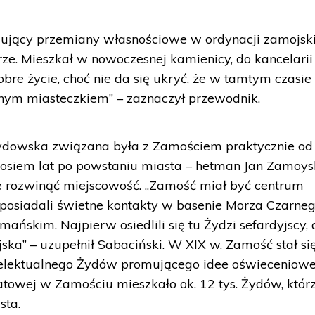
ugujący przemiany własnościowe w ordynacji zamojski
ze. Mieszkał w nowoczesnej kamienicy, do kancelarii
obre życie, choć nie da się ukryć, że w tamtym czasie
nym miasteczkiem” – zaznaczył przewodnik.
żydowska związana była z Zamościem praktycznie od
 osiem lat po powstaniu miasta – hetman Jan Zamoys
ie rozwinąć miejscowość. „Zamość miał być centrum
posiadali świetne kontakty w basenie Morza Czarneg
ńskim. Najpierw osiedlili się tu Żydzi sefardyjscy, 
ska” – uzupełnił Sabaciński. W XIX w. Zamość stał si
intelektualnego Żydów promującego idee oświeceniowe
towej w Zamościu mieszkało ok. 12 tys. Żydów, któr
sta.