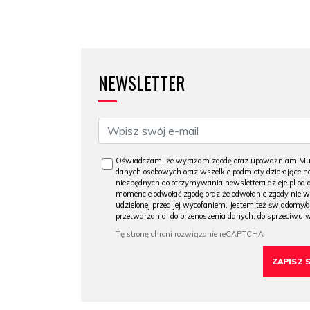
NEWSLETTER
Oświadczam, że wyrażam zgodę oraz upoważniam Muzeu
danych osobowych oraz wszelkie podmioty działające na
niezbędnych do otrzymywania newslettera dzieje.pl od
momencie odwołać zgodę oraz że odwołanie zgody nie 
udzielonej przed jej wycofaniem. Jestem też świadomy/a
przetwarzania, do przenoszenia danych, do sprzeciwu 