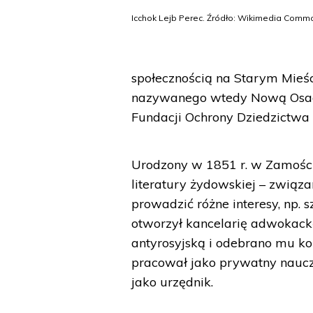
Icchok Lejb Perec. Źródło: Wikimedia Comm
społecznością na Starym Mieści
nazywanego wtedy Nową Osadą
Fundacji Ochrony Dziedzictwa
Urodzony w 1851 r. w Zamości
literatury żydowskiej – związ
prowadzić różne interesy, np. 
otworzył kancelarię adwokacką
antyrosyjską i odebrano mu ko
pracował jako prywatny nauczy
jako urzędnik.