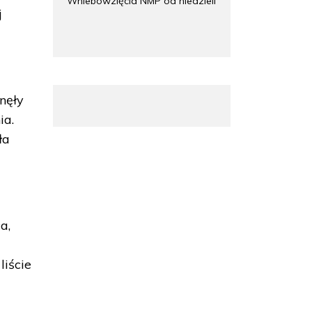
Wniebowzięcia NMP od niedzieli
j
nęły
ia.
ła
a,
liście