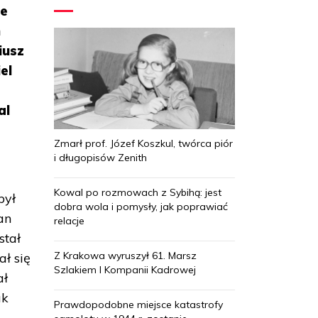
ie
n
iusz
el
al
Zmarł prof. Józef Koszkul, twórca piór
i długopisów Zenith
Kowal po rozmowach z Sybihą: jest
był
dobra wola i pomysły, jak poprawiać
an
relacje
stał
Z Krakowa wyruszył 61. Marsz
ał się
Szlakiem I Kompanii Kadrowej
ał
ak
Prawdopodobne miejsce katastrofy