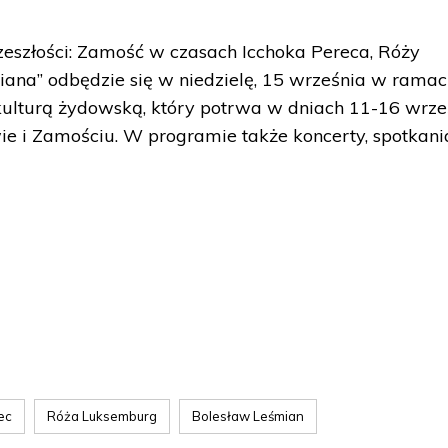
zeszłości: Zamość w czasach Icchoka Pereca, Róży
ana” odbędzie się w niedzielę, 15 września w rama
 kulturą żydowską, który potrwa w dniach 11-16 wrze
e i Zamościu. W programie także koncerty, spotkani
ec
Róża Luksemburg
Bolesław Leśmian