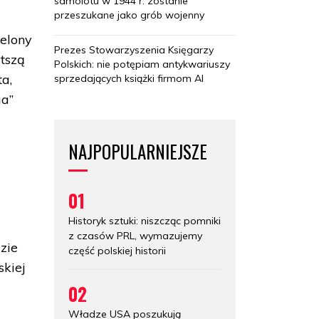
samolotu w 1944 r. zostanie
przeszukane jako grób wojenny
elony
Prezes Stowarzyszenia Księgarzy
atszą
Polskich: nie potępiam antykwariuszy
a,
sprzedających książki firmom AI
ga”
NAJPOPULARNIEJSZE
01
Historyk sztuki: niszcząc pomniki
z czasów PRL, wymazujemy
zie
część polskiej historii
skiej
02
Władze USA poszukują