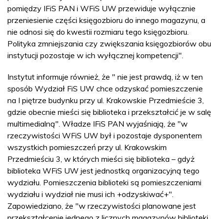
pomiędzy IFiS PAN i WFiS UW przewiduje wyłącznie
przeniesienie części księgozbioru do innego magazynu, a
nie odnosi się do kwestii rozmiaru tego księgozbioru.
Polityka zmniejszania czy zwiększania księgozbiorów obu
instytucji pozostaje w ich wyłącznej kompetencji".
Instytut informuje również, że " nie jest prawdą, iż w ten
sposób Wydział FiS UW chce odzyskać pomieszczenie
na I piętrze budynku przy ul. Krakowskie Przedmieście 3,
gdzie obecnie mieści się biblioteka i przekształcić je w salę
multimedialną". Władze IFiS PAN wyjaśniają, że "w
rzeczywistości WFiS UW był i pozostaje dysponentem
wszystkich pomieszczeń przy ul. Krakowskim
Przedmieściu 3, w których mieści się biblioteka – gdyż
biblioteka WFiS UW jest jednostką organizacyjną tego
wydziału. Pomieszczenia biblioteki są pomieszczeniami
wydziału i wydział nie musi ich +odzyskiwać+".
Zapowiedziano, że "w rzeczywistości planowane jest
przekształcenie jednego z licznych magazynów biblioteki