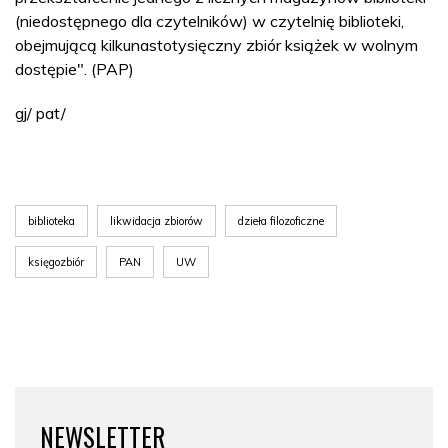
(niedostępnego dla czytelników) w czytelnię biblioteki,
obejmującą kilkunastotysięczny zbiór książek w wolnym
dostępie". (PAP)
gj/ pat/
biblioteka
likwidacja zbiorów
dzieła filozoficzne
księgozbiór
PAN
UW
NEWSLETTER