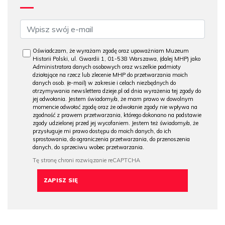
Oświadczam, że wyrażam zgodę oraz upoważniam Muzeum
Historii Polski, ul. Gwardii 1, 01-538 Warszawa, (dalej MHP) jako
Administratora danych osobowych oraz wszelkie podmioty
działające na rzecz lub zlecenie MHP do przetwarzania moich
danych osob. (e-mail) w zakresie i celach niezbędnych do
otrzymywania newslettera dzieje.pl od dnia wyrażenia tej zgody do
jej odwołania. Jestem świadomy/a, że mam prawo w dowolnym
momencie odwołać zgodę oraz że odwołanie zgody nie wpływa na
zgodność z prawem przetwarzania, którego dokonano na podstawie
zgody udzielonej przed jej wycofaniem. Jestem też świadomy/a, że
przysługuje mi prawo dostępu do moich danych, do ich
sprostowania, do ograniczenia przetwarzania, do przenoszenia
danych, do sprzeciwu wobec przetwarzania.