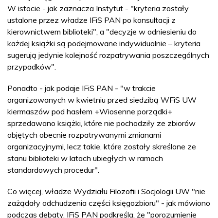
W istocie - jak zaznacza Instytut - "kryteria zostały
ustalone przez władze IFiS PAN po konsultacji z
kierownictwem biblioteki", a "decyzje w odniesieniu do
każdej książki są podejmowane indywidualnie – kryteria
sugerują jedynie kolejność rozpatrywania poszczególnych
przypadków".
Ponadto - jak podaje IFiS PAN - "w trakcie
organizowanych w kwietniu przed siedzibą WFiS UW
kiermaszów pod hasłem +Wiosenne porządki+
sprzedawano książki, które nie pochodziły ze zbiorów
objętych obecnie rozpatrywanymi zmianami
organizacyjnymi, lecz takie, które zostały skreślone ze
stanu biblioteki w latach ubiegłych w ramach
standardowych procedur".
Co więcej, władze Wydziału Filozofii i Socjologii UW "nie
zażądały odchudzenia części księgozbioru" - jak mówiono
podczas debaty. IFiS PAN podkreśla, że "porozumienie