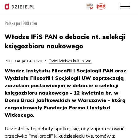
Polska po 1989 roku
Przejdź
do
Władze IFiS PAN o debacie nt. selekcji
treści
księgozbioru naukowego
Dziedzictwo kulturowe
PUBLIKACJA: 04.05.2017
Władze Instytutu Filozofii i Socjologii PAN oraz
Wydziału Filozofii i Socjologii UW zaprzeczają
zarzutom postawionym w debacie o selekcji
księgozbioru naukowego - 12 kwietnia br. w
Domu Braci Jabłkowskich w Warszawie - którą
zorganizowały Fundacja Forma i Instytut
Witkacego.
Uczestnicy tej debaty spotkali się, aby zaprotestować
przeciwko "melioracji" kilkudziesięciu tys. tomów z