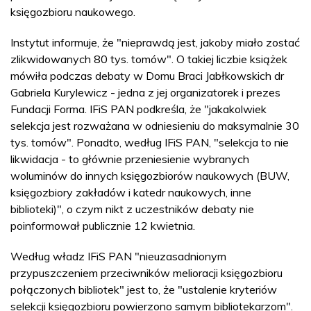
księgozbioru naukowego.
Instytut informuje, że "nieprawdą jest, jakoby miało zostać
zlikwidowanych 80 tys. tomów". O takiej liczbie książek
mówiła podczas debaty w Domu Braci Jabłkowskich dr
Gabriela Kurylewicz - jedna z jej organizatorek i prezes
Fundacji Forma. IFiS PAN podkreśla, że "jakakolwiek
selekcja jest rozważana w odniesieniu do maksymalnie 30
tys. tomów". Ponadto, według IFiS PAN, "selekcja to nie
likwidacja - to głównie przeniesienie wybranych
woluminów do innych księgozbiorów naukowych (BUW,
księgozbiory zakładów i katedr naukowych, inne
biblioteki)", o czym nikt z uczestników debaty nie
poinformował publicznie 12 kwietnia.
Według władz IFiS PAN "nieuzasadnionym
przypuszczeniem przeciwników melioracji księgozbioru
połączonych bibliotek" jest to, że "ustalenie kryteriów
selekcji księgozbioru powierzono samym bibliotekarzom".