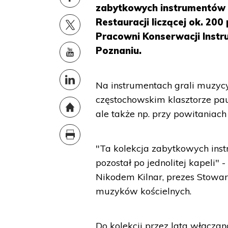
zabytkowych instrumentów m
Restauracji liczącej ok. 200 
Pracowni Konserwacji Ins
Poznaniu.
Na instrumentach grali muzycy
częstochowskim klasztorze pau
ale także np. przy powitaniac
"Ta kolekcja zabytkowych inst
pozostał po jednolitej kapeli" 
Nikodem Kilnar, prezes Stowar
muzyków kościelnych.
Do kolekcji przez lata włączan