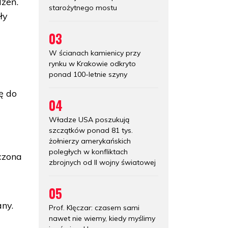
dzeń.
starożytnego mostu
ły
03
W ścianach kamienicy przy
rynku w Krakowie odkryto
ponad 100-letnie szyny
ę do
04
Władze USA poszukują
szczątków ponad 81 tys.
żołnierzy amerykańskich
poległych w konfliktach
aczona
zbrojnych od II wojny światowej
05
ny.
Prof. Klęczar: czasem sami
nawet nie wiemy, kiedy myślimy