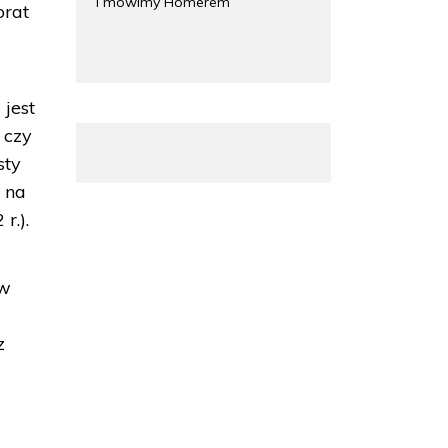
i mówimy Homerem
orat
 jest
 czy
sty
w na
r.).
 w
z