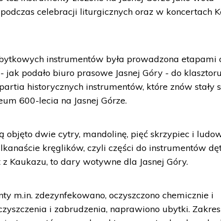
odczas celebracji liturgicznych oraz w koncertach K
bytkowych instrumentów była prowadzona etapami 
- jak podało biuro prasowe Jasnej Góry - do klasztor
partia historycznych instrumentów, które znów stały s
um 600-lecia na Jasnej Górze.
 objęto dwie cytry, mandolinę, pięć skrzypiec i ludo
ilkanaście kręglików, czyli części do instrumentów dę
t z Kaukazu, to dary wotywne dla Jasnej Góry.
ty m.in. zdezynfekowano, oczyszczono chemicznie i
czyszczenia i zabrudzenia, naprawiono ubytki. Zakres