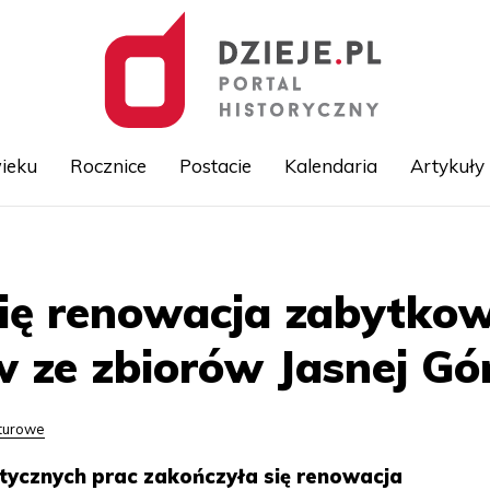
ieku
Rocznice
Postacie
Kalendaria
Artykuły
Przejdź
do
treści
się renowacja zabytko
 ze zbiorów Jasnej Gó
lturowe
atycznych prac zakończyła się renowacja