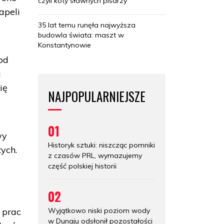
czyli koty sławnych pisarzy
apeli
35 lat temu runęła najwyższa
budowla świata: maszt w
Konstantynowie
od
u
ię
NAJPOPULARNIEJSZE
01
wy
Historyk sztuki: niszcząc pomniki
tych.
z czasów PRL, wymazujemy
część polskiej historii
02
Wyjątkowo niski poziom wody
 prac
w Dunaju odsłonił pozostałości