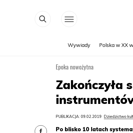
Wywiady
Polska w XX w
Search
Epoka nowożytna
Zakończyła 
instrumentów
PUBLIKACJA: 09.02.2019
Dziedzictwo ku
Po blisko 10 latach system