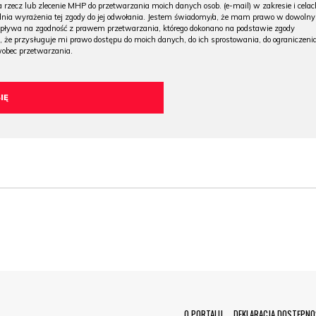
 rzecz lub zlecenie MHP do przetwarzania moich danych osob. (e-mail) w zakresie i celac
 dnia wyrażenia tej zgody do jej odwołania. Jestem świadomy/a, że mam prawo w dowoln
wpływa na zgodność z prawem przetwarzania, którego dokonano na podstawie zgody
, że przysługuje mi prawo dostępu do moich danych, do ich sprostowania, do ograniczeni
wobec przetwarzania.
O PORTALU
DEKLARACJA DOSTĘPNO