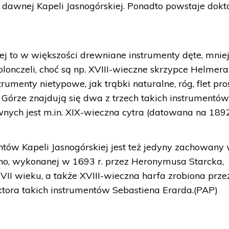
dawnej Kapeli Jasnogórskiej. Ponadto powstaje dokt
ej to w większości drewniane instrumenty dęte, mniej
lonczeli, choć są np. XVIII-wieczne skrzypce Helmera
umenty nietypowe, jak trąbki naturalne, róg, flet pro
j Górze znajdują się dwa z trzech takich instrumentó
nych jest m.in. XIX-wieczna cytra (datowana na 1892 
ów Kapeli Jasnogórskiej jest też jedyny zachowany
ino, wykonanej w 1693 r. przez Heronymusa Starcka,
VII wieku, a także XVIII-wieczna harfa zrobiona prze
ktora takich instrumentów Sebastiena Erarda.(PAP)