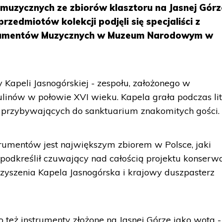
uzycznych ze zbiorów klasztoru na Jasnej Górz
przedmiotów kolekcji podjęli się specjaliści z
trumentów Muzycznych w Muzeum Narodowym w
 Kapeli Jasnogórskiej - zespołu, założonego w
linów w połowie XVI wieku. Kapela grała podczas litu
h przybywających do sanktuarium znakomitych gości.
rumentów jest największym zbiorem w Polsce, jaki
- podkreślił czuwający nad całością projektu konserwa
zyszenia Kapela Jasnogórska i krajowy duszpasterz
o też instrumenty złożone na Jasnej Górze jako wota -