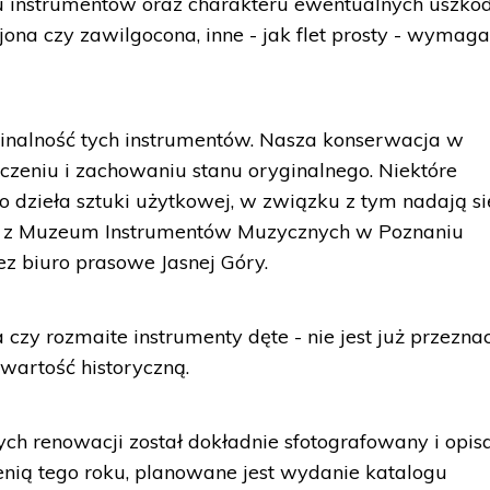
anu instrumentów oraz charakteru ewentualnych uszko
jona czy zawilgocona, inne - jak flet prosty - wymaga
ginalność tych instrumentów. Nasza konserwacja w
czeniu i zachowaniu stanu oryginalnego. Niektóre
to dzieła sztuki użytkowej, w związku z tym nadają si
or z Muzeum Instrumentów Muzycznych w Poznaniu
z biuro prasowe Jasnej Góry.
 czy rozmaite instrumenty dęte - nie jest już przezn
wartość historyczną.
h renowacji został dokładnie sfotografowany i opisa
enią tego roku, planowane jest wydanie katalogu