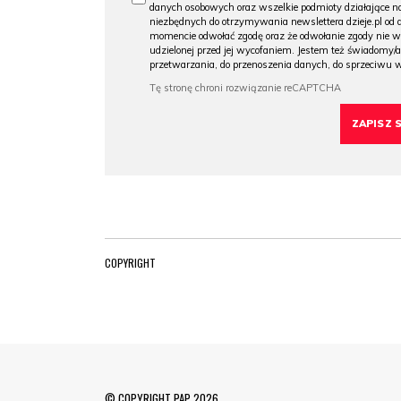
danych osobowych oraz wszelkie podmioty działające na
niezbędnych do otrzymywania newslettera dzieje.pl od
momencie odwołać zgodę oraz że odwołanie zgody nie 
udzielonej przed jej wycofaniem. Jestem też świadomy/a
przetwarzania, do przenoszenia danych, do sprzeciwu 
COPYRIGHT
© COPYRIGHT PAP 2026