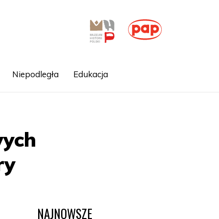
Niepodległa
Edukacja
wych
ry
NAJNOWSZE