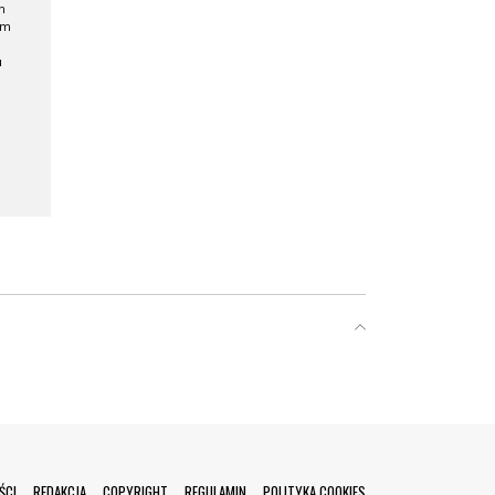
h
ym
a
ŚCI
REDAKCJA
COPYRIGHT
REGULAMIN
POLITYKA COOKIES