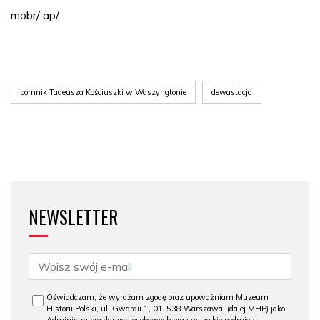
mobr/ ap/
pomnik Tadeusza Kościuszki w Waszyngtonie
dewastacja
NEWSLETTER
Oświadczam, że wyrażam zgodę oraz upoważniam Muzeum
Historii Polski, ul. Gwardii 1, 01-538 Warszawa, (dalej MHP) jako