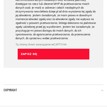
Administratora danych osobowych oraz wszelkie podmioty
działające na rzecz lub zlecenie MHP do przetwarzania moich
danych osob. (e-mail) w zakresie i celach niezbędnych do
otrzymywania newslettera dzieje.pl od dnia wyrażenia tej zgody do
jej odwołania. Jestem świadomy/a, że mam prawo w dowolnym
momencie odwołać zgodę oraz że odwołanie zgody nie wpływa na
zgodność z prawem przetwarzania, którego dokonano na podstawie
zgody udzielonej przed jej wycofaniem. Jestem też świadomy/a, że
przysługuje mi prawo dostępu do moich danych, do ich
sprostowania, do ograniczenia przetwarzania, do przenoszenia
danych, do sprzeciwu wobec przetwarzania.
COPYRIGHT