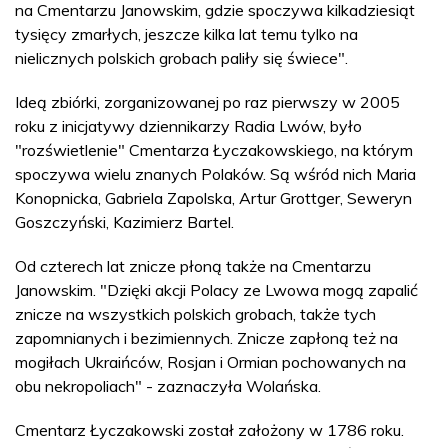
na Cmentarzu Janowskim, gdzie spoczywa kilkadziesiąt
tysięcy zmarłych, jeszcze kilka lat temu tylko na
nielicznych polskich grobach paliły się świece".
Ideą zbiórki, zorganizowanej po raz pierwszy w 2005
roku z inicjatywy dziennikarzy Radia Lwów, było
"rozświetlenie" Cmentarza Łyczakowskiego, na którym
spoczywa wielu znanych Polaków. Są wśród nich Maria
Konopnicka, Gabriela Zapolska, Artur Grottger, Seweryn
Goszczyński, Kazimierz Bartel.
Od czterech lat znicze płoną także na Cmentarzu
Janowskim. "Dzięki akcji Polacy ze Lwowa mogą zapalić
znicze na wszystkich polskich grobach, także tych
zapomnianych i bezimiennych. Znicze zapłoną też na
mogiłach Ukraińców, Rosjan i Ormian pochowanych na
obu nekropoliach" - zaznaczyła Wolańska.
Cmentarz Łyczakowski został założony w 1786 roku.