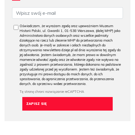
Oświadczam, że wyrażam zgodę oraz upoważniam Muzeum
Historii Polski, ul. Gwardii 1, 01-538 Warszawa, (dalej MHP) jako
Administratora danych osobowych oraz wszelkie podmioty
działające na rzecz lub zlecenie MHP do przetwarzania moich
danych osob. (e-mail) w zakresie i celach niezbędnych do
otrzymywania newslettera dzieje.pl od dnia wyrażenia tej zgody do
jej odwołania. Jestem świadomy/a, że mam prawo w dowolnym
momencie odwołać zgodę oraz że odwołanie zgody nie wpływa na
zgodność z prawem przetwarzania, którego dokonano na podstawie
zgody udzielonej przed jej wycofaniem. Jestem też świadomy/a, że
przysługuje mi prawo dostępu do moich danych, do ich
sprostowania, do ograniczenia przetwarzania, do przenoszenia
danych, do sprzeciwu wobec przetwarzania.