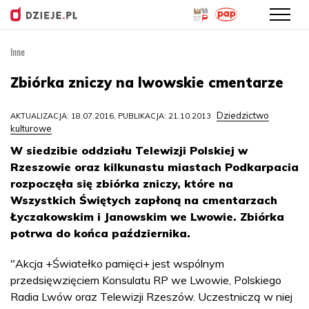
Inne
Przejdź
do
Zbiórka zniczy na lwowskie cmentarze
treści
Dziedzictwo
AKTUALIZACJA: 18.07.2016, PUBLIKACJA: 21.10.2013
kulturowe
W siedzibie oddziału Telewizji Polskiej w
Rzeszowie oraz kilkunastu miastach Podkarpacia
rozpoczęła się zbiórka zniczy, które na
Wszystkich Świętych zapłoną na cmentarzach
Łyczakowskim i Janowskim we Lwowie. Zbiórka
potrwa do końca października.
"Akcja +Światełko pamięci+ jest wspólnym
przedsięwzięciem Konsulatu RP we Lwowie, Polskiego
Radia Lwów oraz Telewizji Rzeszów. Uczestniczą w niej