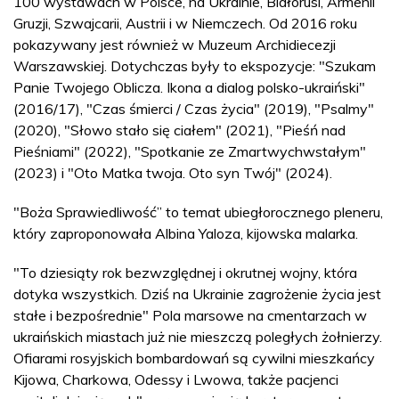
100 wystawach w Polsce, na Ukrainie, Białorusi, Armenii
Gruzji, Szwajcarii, Austrii i w Niemczech. Od 2016 roku
pokazywany jest również w Muzeum Archidiecezji
Warszawskiej. Dotychczas były to ekspozycje: "Szukam
Panie Twojego Oblicza. Ikona a dialog polsko-ukraiński"
(2016/17), "Czas śmierci / Czas życia" (2019), "Psalmy"
(2020), "Słowo stało się ciałem" (2021), "Pieśń nad
Pieśniami" (2022), "Spotkanie ze Zmartwychwstałym"
(2023) i "Oto Matka twoja. Oto syn Twój" (2024).
"Boża Sprawiedliwość” to temat ubiegłorocznego pleneru,
który zaproponowała Albina Yaloza, kijowska malarka.
"To dziesiąty rok bezwzględnej i okrutnej wojny, która
dotyka wszystkich. Dziś na Ukrainie zagrożenie życia jest
stałe i bezpośrednie" Pola marsowe na cmentarzach w
ukraińskich miastach już nie mieszczą poległych żołnierzy.
Ofiarami rosyjskich bombardowań są cywilni mieszkańcy
Kijowa, Charkowa, Odessy i Lwowa, także pacjenci