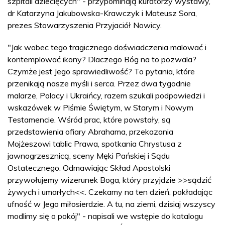
szpitali dziecięcych" - przypominają kuratorzy wystawy,
dr Katarzyna Jakubowska-Krawczyk i Mateusz Sora,
prezes Stowarzyszenia Przyjaciół Nowicy.
"Jak wobec tego tragicznego doświadczenia malować i
kontemplować ikony? Dlaczego Bóg na to pozwala?
Czymże jest Jego sprawiedliwość? To pytania, które
przenikają nasze myśli i serca. Przez dwa tygodnie
malarze, Polacy i Ukraińcy, razem szukali podpowiedzi i
wskazówek w Piśmie Świętym, w Starym i Nowym
Testamencie. Wśród prac, które powstały, są
przedstawienia ofiary Abrahama, przekazania
Mojżeszowi tablic Prawa, spotkania Chrystusa z
jawnogrzesznicą, sceny Męki Pańskiej i Sądu
Ostatecznego. Odmawiając Skład Apostolski
przywołujemy wizerunek Boga, który przyjdzie >>sądzić
żywych i umarłych<<. Czekamy na ten dzień, pokładając
ufność w Jego miłosierdzie. A tu, na ziemi, dzisiaj wszyscy
modlimy się o pokój" - napisali we wstępie do katalogu