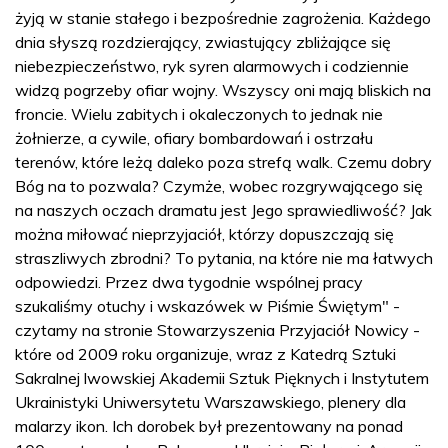
żyją w stanie stałego i bezpośrednie zagrożenia. Każdego
dnia słyszą rozdzierający, zwiastujący zbliżające się
niebezpieczeństwo, ryk syren alarmowych i codziennie
widzą pogrzeby ofiar wojny. Wszyscy oni mają bliskich na
froncie. Wielu zabitych i okaleczonych to jednak nie
żołnierze, a cywile, ofiary bombardowań i ostrzału
terenów, które leżą daleko poza strefą walk. Czemu dobry
Bóg na to pozwala? Czymże, wobec rozgrywającego się
na naszych oczach dramatu jest Jego sprawiedliwość? Jak
można miłować nieprzyjaciół, którzy dopuszczają się
straszliwych zbrodni? To pytania, na które nie ma łatwych
odpowiedzi. Przez dwa tygodnie wspólnej pracy
szukaliśmy otuchy i wskazówek w Piśmie Świętym" -
czytamy na stronie Stowarzyszenia Przyjaciół Nowicy -
które od 2009 roku organizuje, wraz z Katedrą Sztuki
Sakralnej lwowskiej Akademii Sztuk Pięknych i Instytutem
Ukrainistyki Uniwersytetu Warszawskiego, plenery dla
malarzy ikon. Ich dorobek był prezentowany na ponad