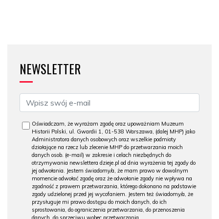
NEWSLETTER
Oświadczam, że wyrażam zgodę oraz upoważniam Muzeum
Historii Polski, ul. Gwardii 1, 01-538 Warszawa, (dalej MHP) jako
Administratora danych osobowych oraz wszelkie podmioty
działające na rzecz lub zlecenie MHP do przetwarzania moich
danych osob. (e-mail) w zakresie i celach niezbędnych do
otrzymywania newslettera dzieje.pl od dnia wyrażenia tej zgody do
jej odwołania. Jestem świadomy/a, że mam prawo w dowolnym
momencie odwołać zgodę oraz że odwołanie zgody nie wpływa na
zgodność z prawem przetwarzania, którego dokonano na podstawie
zgody udzielonej przed jej wycofaniem. Jestem też świadomy/a, że
przysługuje mi prawo dostępu do moich danych, do ich
sprostowania, do ograniczenia przetwarzania, do przenoszenia
danych, do sprzeciwu wobec przetwarzania.