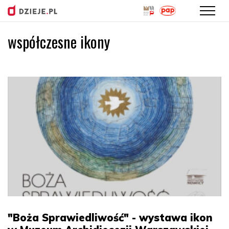
współczesne ikony
Przejdź
do
treści
"Boża Sprawiedliwość" - wystawa ikon