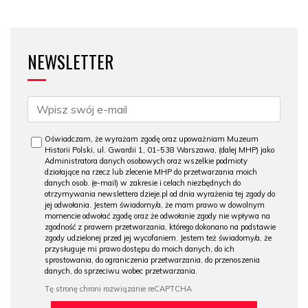
NEWSLETTER
Oświadczam, że wyrażam zgodę oraz upoważniam Muzeum
Historii Polski, ul. Gwardii 1, 01-538 Warszawa, (dalej MHP) jako
Administratora danych osobowych oraz wszelkie podmioty
działające na rzecz lub zlecenie MHP do przetwarzania moich
danych osob. (e-mail) w zakresie i celach niezbędnych do
otrzymywania newslettera dzieje.pl od dnia wyrażenia tej zgody do
jej odwołania. Jestem świadomy/a, że mam prawo w dowolnym
momencie odwołać zgodę oraz że odwołanie zgody nie wpływa na
zgodność z prawem przetwarzania, którego dokonano na podstawie
zgody udzielonej przed jej wycofaniem. Jestem też świadomy/a, że
przysługuje mi prawo dostępu do moich danych, do ich
sprostowania, do ograniczenia przetwarzania, do przenoszenia
danych, do sprzeciwu wobec przetwarzania.