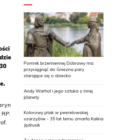
ości
dzie
Pomnik brzemiennej Dobrawy ma
.30
przyciągnąć do Gniezna pary
starające się o dziecko
e.
Andy Warhol i jego sztuka z innej
planety
aryn
Kolorowy ptak w peerelowskiej
 RP.
szarzyźnie - 35 lat temu zmarła Kalina
of.
Jędrusik