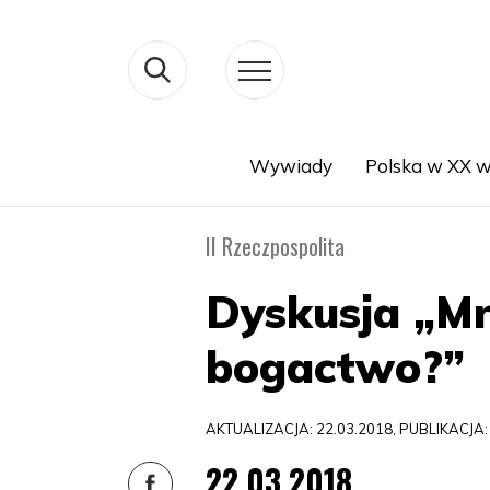
Wywiady
Polska w XX w
Search
II Rzeczpospolita
Dyskusja „Mn
bogactwo?”
AKTUALIZACJA: 22.03.2018, PUBLIKACJA:
22.03.2018