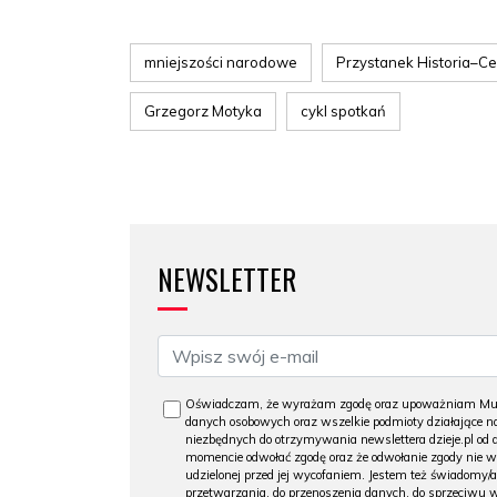
mniejszości narodowe
Przystanek Historia–C
Grzegorz Motyka
cykl spotkań
NEWSLETTER
Oświadczam, że wyrażam zgodę oraz upoważniam Muzeu
danych osobowych oraz wszelkie podmioty działające na
niezbędnych do otrzymywania newslettera dzieje.pl od
momencie odwołać zgodę oraz że odwołanie zgody nie 
udzielonej przed jej wycofaniem. Jestem też świadomy/a
przetwarzania, do przenoszenia danych, do sprzeciwu 