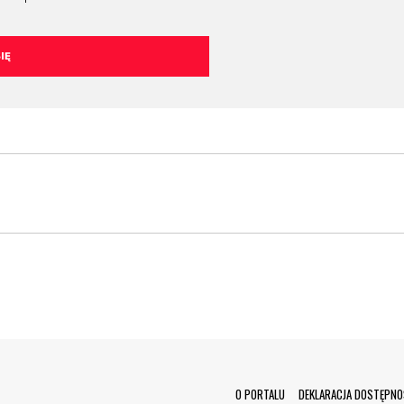
Menu Footer
O PORTALU
DEKLARACJA DOSTĘPNO