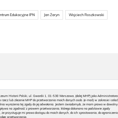
entrum Edukacyjne IPN
Jan Żaryn
Wojciech Roszkowski
m Historii Polski, ul. Gwardii 1, 01-538 Warszawa, (dalej MHP) jako Administratora
 rzecz lub zlecenie MHP do przetwarzania moich danych osob. (e-mail) w zakresie i celac
 dnia wyrażenia tej zgody do jej odwołania. Jestem świadomy/a, że mam prawo w dowoln
wpływa na zgodność z prawem przetwarzania, którego dokonano na podstawie zgody
, że przysługuje mi prawo dostępu do moich danych, do ich sprostowania, do ograniczeni
wobec przetwarzania.