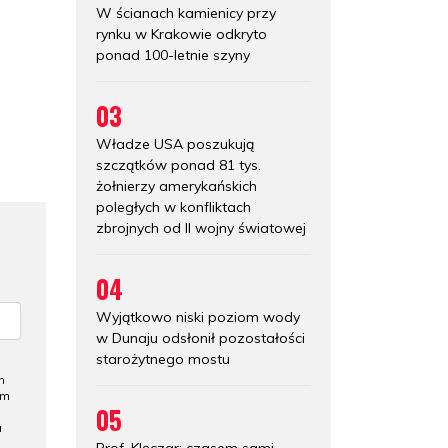
W ścianach kamienicy przy
rynku w Krakowie odkryto
ponad 100-letnie szyny
03
Władze USA poszukują
szczątków ponad 81 tys.
żołnierzy amerykańskich
poległych w konfliktach
zbrojnych od II wojny światowej
04
Wyjątkowo niski poziom wody
w Dunaju odsłonił pozostałości
starożytnego mostu
h
ym
05
a
Prof. Klęczar: czasem sami