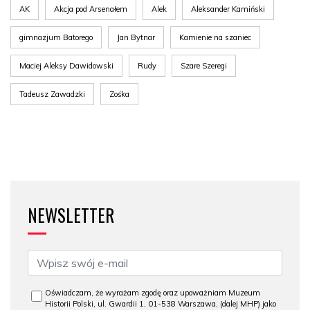
AK
Akcja pod Arsenałem
Alek
Aleksander Kamiński
gimnazjum Batorego
Jan Bytnar
Kamienie na szaniec
Maciej Aleksy Dawidowski
Rudy
Szare Szeregi
Tadeusz Zawadzki
Zośka
NEWSLETTER
Oświadczam, że wyrażam zgodę oraz upoważniam Muzeum
Historii Polski, ul. Gwardii 1, 01-538 Warszawa, (dalej MHP) jako