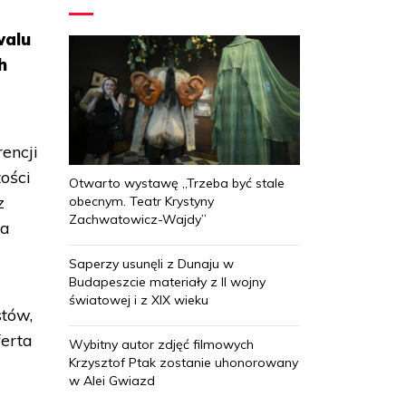
walu
h
encji
ości
Otwarto wystawę „Trzeba być stale
z
obecnym. Teatr Krystyny
Zachwatowicz-Wajdy”
la
Saperzy usunęli z Dunaju w
Budapeszcie materiały z II wojny
światowej i z XIX wieku
stów,
ferta
Wybitny autor zdjęć filmowych
Krzysztof Ptak zostanie uhonorowany
w Alei Gwiazd