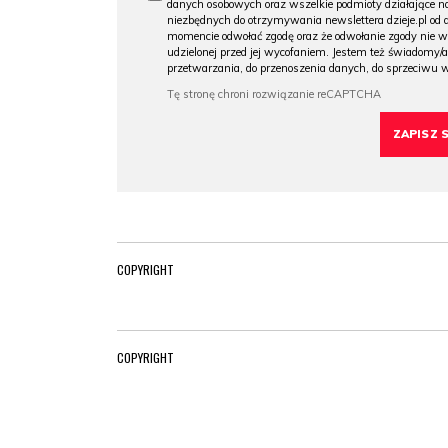
danych osobowych oraz wszelkie podmioty działające na
niezbędnych do otrzymywania newslettera dzieje.pl od
momencie odwołać zgodę oraz że odwołanie zgody nie 
udzielonej przed jej wycofaniem. Jestem też świadomy/a
przetwarzania, do przenoszenia danych, do sprzeciwu 
COPYRIGHT
COPYRIGHT