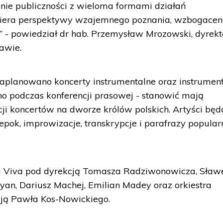
kanie publiczności z wieloma formami działań
otwiera perspektywy wzajemnego poznania, wzbogacen
 - powiedział dr hab. Przemysław Mrozowski, dyrekt
awie.
aplanowano koncerty instrumentalne oraz instrument
ono podczas konferencji prasowej - stanowić mają
cji koncertów na dworze królów polskich. Artyści będ
pok, improwizacje, transkrypcje i parafrazy popular
nia Viva pod dyrekcją Tomasza Radziwonowicza, Sław
yan, Dariusz Machej, Emilian Madey oraz orkiestra
ą Pawła Kos-Nowickiego.