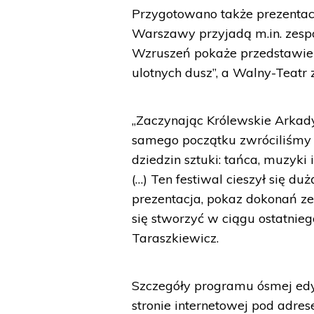
Przygotowano także prezentacj
Warszawy przyjadą m.in. zespoł
Wzruszeń pokaże przedstawieni
ulotnych dusz”, a Walny-Teatr
„Zaczynając Królewskie Arkady
samego początku zwróciliśmy 
dziedzin sztuki: tańca, muzyki
(…) Ten festiwal cieszył się du
prezentacja, pokaz dokonań ze
się stworzyć w ciągu ostatnieg
Taraszkiewicz.
Szczegóły programu ósmej edyc
stronie internetowej pod adr