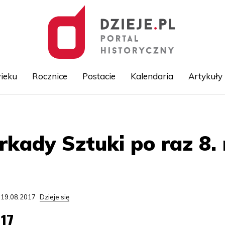
ieku
Rocznice
Postacie
Kalendaria
Artykuły
Przejdź
do
treści
rkady Sztuki po raz 8
 19.08.2017
Dzieje się
17