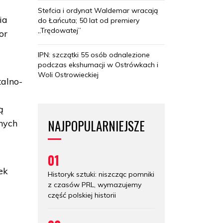
Stefcia i ordynat Waldemar wracają
ia
do Łańcuta; 50 lat od premiery
„Trędowatej”
or
IPN: szczątki 55 osób odnalezione
podczas ekshumacji w Ostrówkach i
Woli Ostrowieckiej
alno-
ą
NAJPOPULARNIEJSZE
nych
01
ek
Historyk sztuki: niszcząc pomniki
z czasów PRL, wymazujemy
część polskiej historii