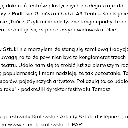
ę dokonań teatrów plastycznych z całego kraju; do
y z Podlasia, Gdańska i Łodzi. A3 Teatr – Kolekcjon
e „Tańcz! Czyli minimalistyczne tango upadłych serc
 zaprezentuje się w plenerowym widowisku „Noe”.
 Sztuki nie marzyłem, że staną się zamkową tradycj
uwagę na to, że powinien być to konglomerat trzech
 i teatru. Udało nam się to zrobić już za pierwszym r
żą popularnością i mam nadzieję, że tak pozostanie. T
społów, pojedynczych artystów. Pokazują to, co udał
o roku” - podkreślił dyrektor festiwalu Tomasz
ji festiwalu Królewskie Arkady Sztuki dostępne są 
esem www.zamek-krolewski.pl (PAP)