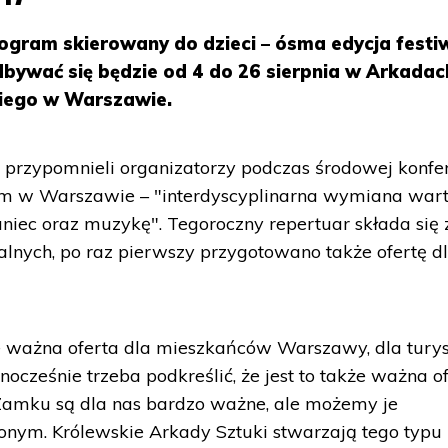
rogram skierowany do dzieci – ósma edycja festi
dbywać się będzie od 4 do 26 sierpnia w Arkadac
iego w Warszawie.
k przypomnieli organizatorzy podczas środowej konfer
m w Warszawie – "interdyscyplinarna wymiana wart
aniec oraz muzykę". Tegoroczny repertuar składa się 
ralnych, po raz pierwszy przygotowano także ofertę d
ie ważna oferta dla mieszkańców Warszawy, dla tury
nocześnie trzeba podkreślić, że jest to także ważna o
Zamku są dla nas bardzo ważne, ale możemy je
onym. Królewskie Arkady Sztuki stwarzają tego typu