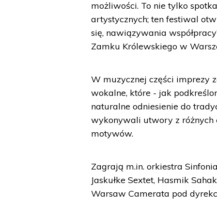
możliwości. To nie tylko spot
artystycznych; ten festiwal 
się, nawiązywania współpracy”
Zamku Królewskiego w Warsz
W muzycznej części imprezy z
wokalne, które - jak podkreśl
naturalne odniesienie do trady
wykonywali utwory z różnych e
motywów.
Zagrają m.in. orkiestra Sinfo
Jaskułke Sextet, Hasmik Sahak
Warsaw Camerata pod dyrekcj