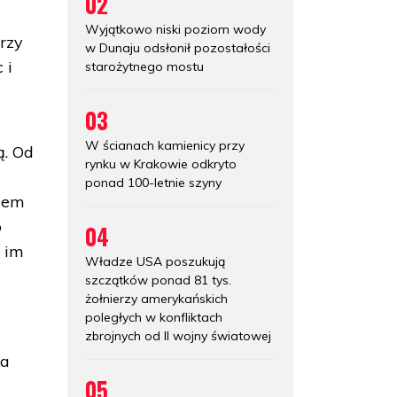
02
Wyjątkowo niski poziom wody
erzy
w Dunaju odsłonił pozostałości
 i
starożytnego mostu
03
W ścianach kamienicy przy
ą. Od
rynku w Krakowie odkryto
ponad 100-letnie szyny
azem
o
04
o im
Władze USA poszukują
szczątków ponad 81 tys.
żołnierzy amerykańskich
poległych w konfliktach
zbrojnych od II wojny światowej
na
05