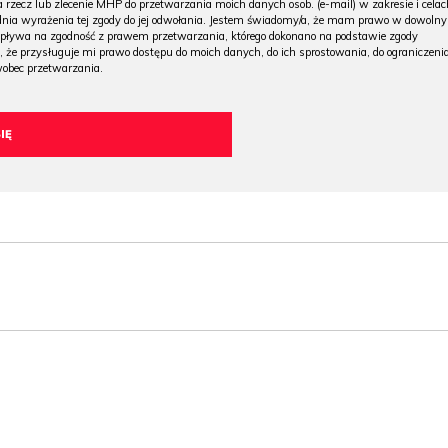
 rzecz lub zlecenie MHP do przetwarzania moich danych osob. (e-mail) w zakresie i celac
 dnia wyrażenia tej zgody do jej odwołania. Jestem świadomy/a, że mam prawo w dowoln
wpływa na zgodność z prawem przetwarzania, którego dokonano na podstawie zgody
, że przysługuje mi prawo dostępu do moich danych, do ich sprostowania, do ograniczeni
wobec przetwarzania.