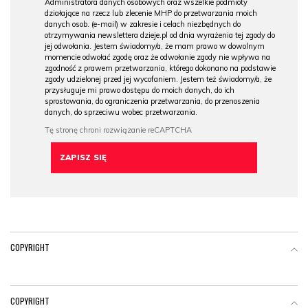
Administratora danych osobowych oraz wszelkie podmioty
działające na rzecz lub zlecenie MHP do przetwarzania moich
danych osob. (e-mail) w zakresie i celach niezbędnych do
otrzymywania newslettera dzieje.pl od dnia wyrażenia tej zgody do
jej odwołania. Jestem świadomy/a, że mam prawo w dowolnym
momencie odwołać zgodę oraz że odwołanie zgody nie wpływa na
zgodność z prawem przetwarzania, którego dokonano na podstawie
zgody udzielonej przed jej wycofaniem. Jestem też świadomy/a, że
przysługuje mi prawo dostępu do moich danych, do ich
sprostowania, do ograniczenia przetwarzania, do przenoszenia
danych, do sprzeciwu wobec przetwarzania.
COPYRIGHT
COPYRIGHT