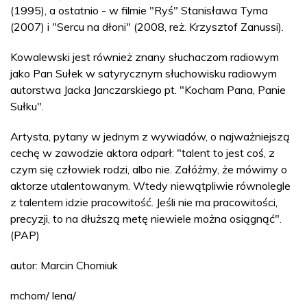
(1995), a ostatnio - w filmie "Ryś" Stanisława Tyma
(2007) i "Sercu na dłoni" (2008, reż. Krzysztof Zanussi).
Kowalewski jest również znany słuchaczom radiowym
jako Pan Sułek w satyrycznym słuchowisku radiowym
autorstwa Jacka Janczarskiego pt. "Kocham Pana, Panie
Sułku".
Artysta, pytany w jednym z wywiadów, o najważniejszą
cechę w zawodzie aktora odparł: "talent to jest coś, z
czym się człowiek rodzi, albo nie. Załóżmy, że mówimy o
aktorze utalentowanym. Wtedy niewątpliwie równolegle
z talentem idzie pracowitość. Jeśli nie ma pracowitości,
precyzji, to na dłuższą metę niewiele można osiągnąć".
(PAP)
autor: Marcin Chomiuk
mchom/ lena/