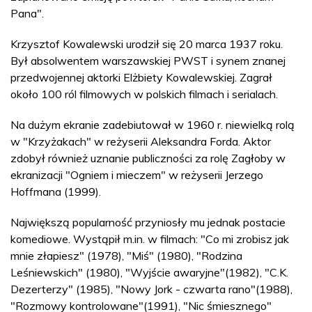
Pana".
Krzysztof Kowalewski urodził się 20 marca 1937 roku.
Był absolwentem warszawskiej PWST i synem znanej
przedwojennej aktorki Elżbiety Kowalewskiej. Zagrał
około 100 ról filmowych w polskich filmach i serialach.
Na dużym ekranie zadebiutował w 1960 r. niewielką rolą
w "Krzyżakach" w reżyserii Aleksandra Forda. Aktor
zdobył również uznanie publiczności za rolę Zagłoby w
ekranizacji "Ogniem i mieczem" w reżyserii Jerzego
Hoffmana (1999).
Największą popularność przyniosły mu jednak postacie
komediowe. Wystąpił m.in. w filmach: "Co mi zrobisz jak
mnie złapiesz" (1978), "Miś" (1980), "Rodzina
Leśniewskich" (1980), "Wyjście awaryjne"(1982), "C.K.
Dezerterzy" (1985), "Nowy Jork - czwarta rano"(1988),
"Rozmowy kontrolowane"(1991), "Nic śmiesznego"