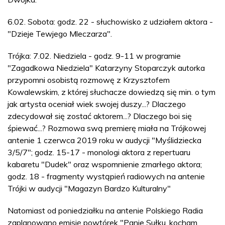
6.02. Sobota: godz. 22 - słuchowisko z udziałem aktora -
"Dzieje Tewjego Mleczarza".
Trójka: 7.02. Niedziela - godz. 9-11 w programie
"Zagadkowa Niedziela" Katarzyny Stoparczyk autorka
przypomni osobistą rozmowę z Krzysztofem
Kowalewskim, z której słuchacze dowiedzą się min. o tym
jak artysta oceniał wiek swojej duszy...? Dlaczego
zdecydował się zostać aktorem...? Dlaczego boi się
śpiewać...? Rozmowa swą premierę miała na Trójkowej
antenie 1 czerwca 2019 roku w audycji "Myślidziecka
3/5/7"; godz. 15-17 - monologi aktora z repertuaru
kabaretu "Dudek" oraz wspomnienie zmarłego aktora;
godz. 18 - fragmenty wystąpień radiowych na antenie
Trójki w audycji "Magazyn Bardzo Kulturalny"
Natomiast od poniedziałku na antenie Polskiego Radia
zaplanowano emisję powtórek "Panie Sułku, kocham