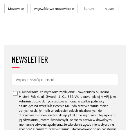
Mazowsze
województwo mazowieckie
kultura
Muzea
NEWSLETTER
Oświadczam, że wyrażam zgodę oraz upoważniam Muzeum
Historii Polski, ul. Gwardii 1, 01-538 Warszawa, (dalej MHP) jako
Administratora danych osobowych oraz wszelkie podmioty
działające na rzecz lub zlecenie MHP do przetwarzania moich
danych osob. (e-mail) w zakresie i celach niezbędnych do
otrzymywania newslettera dzieje.pl od dnia wyrażenia tej zgody do
jej odwołania. Jestem świadomy/a, że mam prawo w dowolnym
momencie odwołać zgodę oraz że odwołanie zgody nie wpływa na
zgodność z prawem przetwarzania, którego dokonano na podstawie