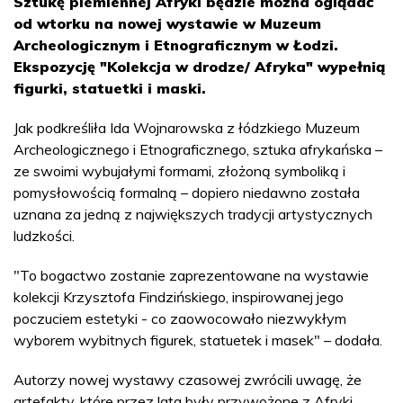
Sztukę plemiennej Afryki będzie można oglądać
od wtorku na nowej wystawie w Muzeum
Archeologicznym i Etnograficznym w Łodzi.
Ekspozycję "Kolekcja w drodze/ Afryka" wypełnią
figurki, statuetki i maski.
Jak podkreśliła Ida Wojnarowska z łódzkiego Muzeum
Archeologicznego i Etnograficznego, sztuka afrykańska –
ze swoimi wybujałymi formami, złożoną symboliką i
pomysłowością formalną – dopiero niedawno została
uznana za jedną z największych tradycji artystycznych
ludzkości.
"To bogactwo zostanie zaprezentowane na wystawie
kolekcji Krzysztofa Findzińskiego, inspirowanej jego
poczuciem estetyki - co zaowocowało niezwykłym
wyborem wybitnych figurek, statuetek i masek" – dodała.
Autorzy nowej wystawy czasowej zwrócili uwagę, że
artefakty, które przez lata były przywożone z Afryki