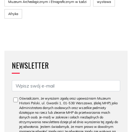
Muzeum Archeologicznym i Etnograficznym w Łodzi
wystawa
Afryka
NEWSLETTER
Oświadczam, że wyrażam zgodę oraz upoważniam Muzeum
Historii Polski, ul. Gwardii 1, 01-538 Warszawa, (dalej MHP) jako
Administratora danych osobowych oraz wszelkie podmioty
działające na rzecz lub zlecenie MHP do przetwarzania moich
danych osob. (e-mail) w zakresie i celach niezbędnych do
otrzymywania newslettera dzieje.pl od dnia wyrażenia tej zgody do
jej odwołania. Jestem świadomy/a, że mam prawo w dowolnym
momencie odwołać zgodę oraz że odwołanie zgody nie wpływa na