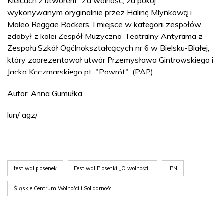
Kielcach z utworem "Za wolność, za pokój",
wykonywanym oryginalnie przez Halinę Mlynkową i
Maleo Reggae Rockers. I miejsce w kategorii zespołów
zdobył z kolei Zespół Muzyczno-Teatralny Antyrama z
Zespołu Szkół Ogólnokształcących nr 6 w Bielsku-Białej,
który zaprezentował utwór Przemysława Gintrowskiego i
Jacka Kaczmarskiego pt. "Powrót". (PAP)
Autor: Anna Gumułka
lun/ agz/
festiwal piosenek
Festiwal Piosenki „O wolności”
IPN
Śląskie Centrum Wolności i Solidarności