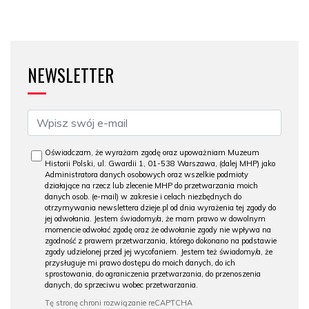
NEWSLETTER
Oświadczam, że wyrażam zgodę oraz upoważniam Muzeum
Historii Polski, ul. Gwardii 1, 01-538 Warszawa, (dalej MHP) jako
Administratora danych osobowych oraz wszelkie podmioty
działające na rzecz lub zlecenie MHP do przetwarzania moich
danych osob. (e-mail) w zakresie i celach niezbędnych do
otrzymywania newslettera dzieje.pl od dnia wyrażenia tej zgody do
jej odwołania. Jestem świadomy/a, że mam prawo w dowolnym
momencie odwołać zgodę oraz że odwołanie zgody nie wpływa na
zgodność z prawem przetwarzania, którego dokonano na podstawie
zgody udzielonej przed jej wycofaniem. Jestem też świadomy/a, że
przysługuje mi prawo dostępu do moich danych, do ich
sprostowania, do ograniczenia przetwarzania, do przenoszenia
danych, do sprzeciwu wobec przetwarzania.