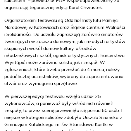
sukcesem” – powiedział PAP współodpowiedzialny za
organizację tegorocznej edycji Karol Chwastek.
Organizatorami festiwalu są Oddział Instytutu Pamięci
Narodowej w Katowicach oraz Śląskie Centrum Wolności
i Solidarności. Do udziału zapraszają zarówno amatorów
tworzących w zaciszu domowym, jak i młodych artystów
skupionych wokół domów kultury, ośrodków
młodzieżowych, szkół, ognisk artystycznych, harcerstwa.
Wystąpić może zarówno solista, jak i zespół. W
zgłoszeniach, które trzeba przesłać do 4 marca, należy
podać liczbę uczestników, wybrany do zaprezentowania
utwór oraz wymagania sprzętowe.
W pierwszej edycji festiwalu wzięło udział 25
wykonawców, a ponieważ były wśród nich również
zespoły, to przez scenę przewinęło się ponad 60 osób. I
miejsce w kategorii solistów zdobyła Urszula Szumska z
Gimnazjum Katolickiego im. św. Stanisława Kostki w