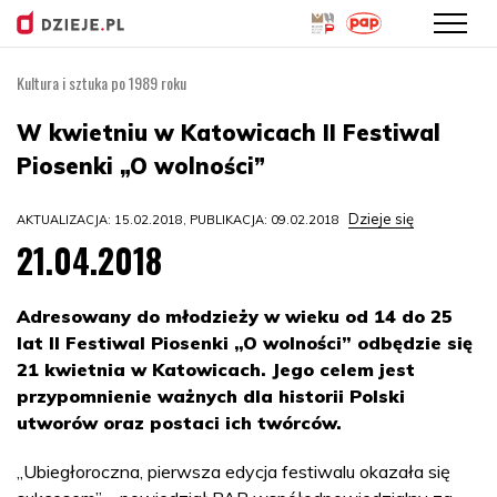
Kultura i sztuka po 1989 roku
Przejdź
do
W kwietniu w Katowicach II Festiwal
treści
Piosenki „O wolności”
Dzieje się
AKTUALIZACJA: 15.02.2018, PUBLIKACJA: 09.02.2018
21.04.2018
Adresowany do młodzieży w wieku od 14 do 25
lat II Festiwal Piosenki „O wolności” odbędzie się
21 kwietnia w Katowicach. Jego celem jest
przypomnienie ważnych dla historii Polski
utworów oraz postaci ich twórców.
„Ubiegłoroczna, pierwsza edycja festiwalu okazała się