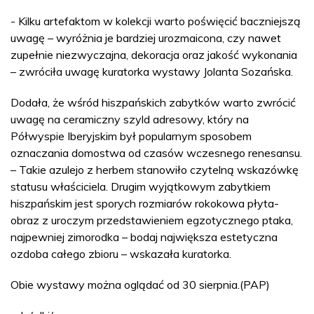
- Kilku artefaktom w kolekcji warto poświęcić baczniejszą
uwagę – wyróżnia je bardziej urozmaicona, czy nawet
zupełnie niezwyczajna, dekoracja oraz jakość wykonania
– zwróciła uwagę kuratorka wystawy Jolanta Sozańska.
Dodała, że wśród hiszpańskich zabytków warto zwrócić
uwagę na ceramiczny szyld adresowy, który na
Półwyspie Iberyjskim był popularnym sposobem
oznaczania domostwa od czasów wczesnego renesansu.
– Takie azulejo z herbem stanowiło czytelną wskazówkę
statusu właściciela. Drugim wyjątkowym zabytkiem
hiszpańskim jest sporych rozmiarów rokokowa płyta-
obraz z uroczym przedstawieniem egzotycznego ptaka,
najpewniej zimorodka – bodaj największa estetyczna
ozdoba całego zbioru – wskazała kuratorka.
Obie wystawy można oglądać od 30 sierpnia.(PAP)