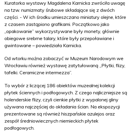
Kuratorka wystawy Magdalena Karnicka zwróciła uwagę
na tzw. numizmaty śrubowe składające się z dwóch
części. - W ich środku umieszczano miniatury olejne, które
z czasem zastąpiono grafikami. Początkowo jako
„opakowanie” wykorzystywane były monety, głównie
obiegowe srebrne talary, które były przepoławiane i
gwintowane – powiedziała Karnicka.
Od wtorku można zobaczyć w Muzeum Narodowym we
Wrocławiu również wystawę zatytułowaną „Płytki, flizy,
tafelki. Ceramiczne intermezza”.
To wybór z liczącej 186 obiektów muzealnej kolekcji
płytek ściennych i podłogowych. Z czego najliczniejsze są
holenderskie flizy, czyli cienkie płytki z wypalonej gliny
używana najczęściej do okładania ścian. Na ekspozycji
prezentowane są również hiszpańskie azulejos oraz
zespół średniowiecznych niemieckich płytek
podłogowych.