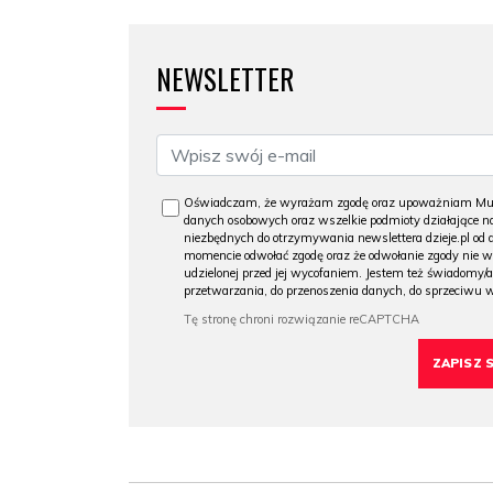
NEWSLETTER
Oświadczam, że wyrażam zgodę oraz upoważniam Muzeu
danych osobowych oraz wszelkie podmioty działające na
niezbędnych do otrzymywania newslettera dzieje.pl od
momencie odwołać zgodę oraz że odwołanie zgody nie 
udzielonej przed jej wycofaniem. Jestem też świadomy/a
przetwarzania, do przenoszenia danych, do sprzeciwu 