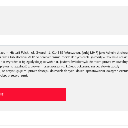
m Historii Polski, ul. Gwardii 1, 01-538 Warszawa, (dalej MHP) jako Administratora
 rzecz lub zlecenie MHP do przetwarzania moich danych osob. (e-mail) w zakresie i celac
 dnia wyrażenia tej zgody do jej odwołania. Jestem świadomy/a, że mam prawo w dowoln
wpływa na zgodność z prawem przetwarzania, którego dokonano na podstawie zgody
, że przysługuje mi prawo dostępu do moich danych, do ich sprostowania, do ograniczeni
wobec przetwarzania.