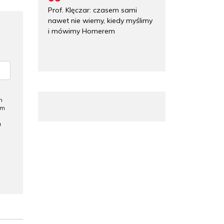
Prof. Klęczar: czasem sami
nawet nie wiemy, kiedy myślimy
i mówimy Homerem
h
ym
a