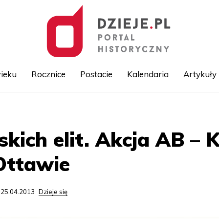
ieku
Rocznice
Postacie
Kalendaria
Artykuły
Przejdź
do
treści
kich elit. Akcja AB – 
Ottawie
 25.04.2013
Dzieje się