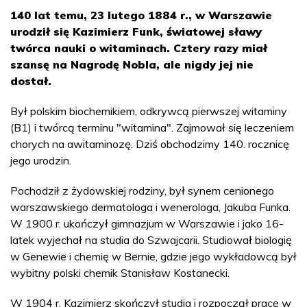
140 lat temu, 23 lutego 1884 r., w Warszawie
urodził się Kazimierz Funk, światowej sławy
twórca nauki o witaminach. Cztery razy miał
szansę na Nagrodę Nobla, ale nigdy jej nie
dostał.
Był polskim biochemikiem, odkrywcą pierwszej witaminy
(B1) i twórcą terminu "witamina". Zajmował się leczeniem
chorych na awitaminozę. Dziś obchodzimy 140. rocznicę
jego urodzin.
Pochodził z żydowskiej rodziny, był synem cenionego
warszawskiego dermatologa i wenerologa, Jakuba Funka.
W 1900 r. ukończył gimnazjum w Warszawie i jako 16-
latek wyjechał na studia do Szwajcarii. Studiował biologię
w Genewie i chemię w Bernie, gdzie jego wykładowcą był
wybitny polski chemik Stanisław Kostanecki.
W 1904 r. Kazimierz skończył studia i rozpoczął pracę w