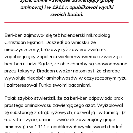
życie, amine – związek zawierający grupę
aminową) i w 1911 r. opublikował wyniki
swoich badań.
Beri-beri zajmował się też holenderski mikrobiolog
Christiaan Eijkman. Doszedł do wniosku, że
nieoczyszczony, brązowy ryż zawiera związek
zapobiegający zapaleniu wielonerwowemu u zwierząt i
beri-beri u ludzi. Sądził, że obie choroby są spowodowane
przez toksyny. Braddon uważał natomiast, że chorobę
wywołuje niedobór aminokwasów w oczyszczonym ryżu,
i zainteresował Funka swoimi badaniami.
Polak szybko stwierdził, że za beri-beri odpowiada brak
prostego aminokwasu zawierającego azot. Wyizolował
tę substancję z otrąb ryżowych, nazwał ją "witaminą" (z
łac. vita – życie, amine – związek zawierający grupę
aminową) i w 1911 r. opublikował wyniki swoich badań.