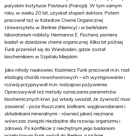
paryskim Instytucie Pasteura (Francja). W tym samym
roku, w wieku 20 lat, uzyskał stopień doktora. Potem
pracował też w Katedrze Chemii Organicznej
Uniwersytetu w Berlinie (Niemcy) i w berlińskim
laboratorium noblisty Hermanna E. Fischera, pioniera
badań w dziedzinie chemii organicznej. Kilka lat później
Funk przeniósł się do Wiesbaden, gdzie został
biochemikiem w Szpitalu Miejskim.
Jako młody naukowiec Kazimierz Funk pracował m.in. nad
etiologią chorób nowotworowych – ich występowanie i
rozwój przypisywał m.in. rodzajowi pożywienia.
Opracowywał też metody oznaczania parametrów
biochemicznych krwi. Już wtedy uważał, że żywność musi
zawierać - poza tłuszczami, białkami, węglowodanami i
składnikami mineralnymi - również jakieś nieznane
wówczas związki niezbędne dla rozwoju organizmu i
zdrowia. Po konflikcie z niechętnym jego badaniom
przełożonym Funk wrócił do Berlina, a później