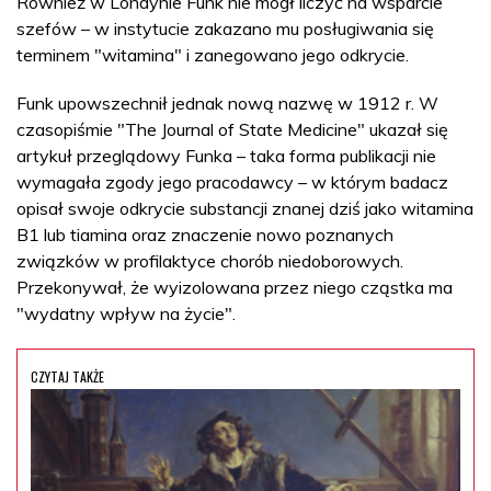
Również w Londynie Funk nie mógł liczyć na wsparcie
szefów – w instytucie zakazano mu posługiwania się
terminem "witamina" i zanegowano jego odkrycie.
Funk upowszechnił jednak nową nazwę w 1912 r. W
czasopiśmie "The Journal of State Medicine" ukazał się
artykuł przeglądowy Funka – taka forma publikacji nie
wymagała zgody jego pracodawcy – w którym badacz
opisał swoje odkrycie substancji znanej dziś jako witamina
B1 lub tiamina oraz znaczenie nowo poznanych
związków w profilaktyce chorób niedoborowych.
Przekonywał, że wyizolowana przez niego cząstka ma
"wydatny wpływ na życie".
CZYTAJ TAKŻE