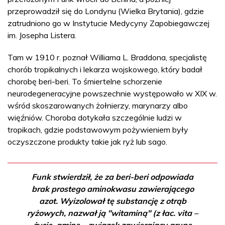
przeprowadził się do Londynu (Wielka Brytania), gdzie
zatrudniono go w Instytucie Medycyny Zapobiegawczej
im. Josepha Listera.
Tam w 1910 r. poznał Williama L. Braddona, specjalistę
chorób tropikalnych i lekarza wojskowego, który badał
chorobę beri-beri. To śmiertelne schorzenie
neurodegeneracyjne powszechnie występowało w XIX w.
wśród skoszarowanych żołnierzy, marynarzy albo
więźniów. Choroba dotykała szczególnie ludzi w
tropikach, gdzie podstawowym pożywieniem były
oczyszczone produkty takie jak ryż lub sago.
Funk stwierdził, że za beri-beri odpowiada
brak prostego aminokwasu zawierającego
azot. Wyizolował tę substancję z otrąb
ryżowych, nazwał ją "witaminą" (z łac. vita –