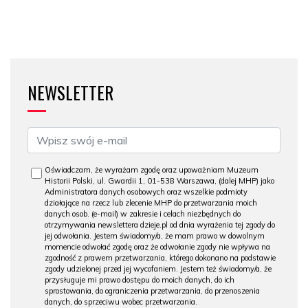
NEWSLETTER
Oświadczam, że wyrażam zgodę oraz upoważniam Muzeum
Historii Polski, ul. Gwardii 1, 01-538 Warszawa, (dalej MHP) jako
Administratora danych osobowych oraz wszelkie podmioty
działające na rzecz lub zlecenie MHP do przetwarzania moich
danych osob. (e-mail) w zakresie i celach niezbędnych do
otrzymywania newslettera dzieje.pl od dnia wyrażenia tej zgody do
jej odwołania. Jestem świadomy/a, że mam prawo w dowolnym
momencie odwołać zgodę oraz że odwołanie zgody nie wpływa na
zgodność z prawem przetwarzania, którego dokonano na podstawie
zgody udzielonej przed jej wycofaniem. Jestem też świadomy/a, że
przysługuje mi prawo dostępu do moich danych, do ich
sprostowania, do ograniczenia przetwarzania, do przenoszenia
danych, do sprzeciwu wobec przetwarzania.