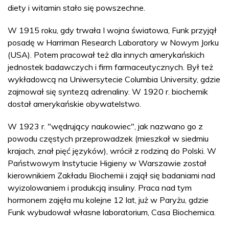
diety i witamin stało się powszechne.
W 1915 roku, gdy trwała I wojna światowa, Funk przyjął
posadę w Harriman Research Laboratory w Nowym Jorku
(USA). Potem pracował też dla innych amerykańskich
jednostek badawczych i firm farmaceutycznych. Był też
wykładowcą na Uniwersytecie Columbia University, gdzie
zajmował się syntezą adrenaliny. W 1920 r. biochemik
dostał amerykańskie obywatelstwo.
W 1923 r. "wędrujący naukowiec", jak nazwano go z
powodu częstych przeprowadzek (mieszkał w siedmiu
krajach, znał pięć języków), wrócił z rodziną do Polski. W
Państwowym Instytucie Higieny w Warszawie został
kierownikiem Zakładu Biochemii i zajął się badaniami nad
wyizolowaniem i produkcją insuliny. Praca nad tym
hormonem zajęła mu kolejne 12 lat, już w Paryżu, gdzie
Funk wybudował własne laboratorium, Casa Biochemica.