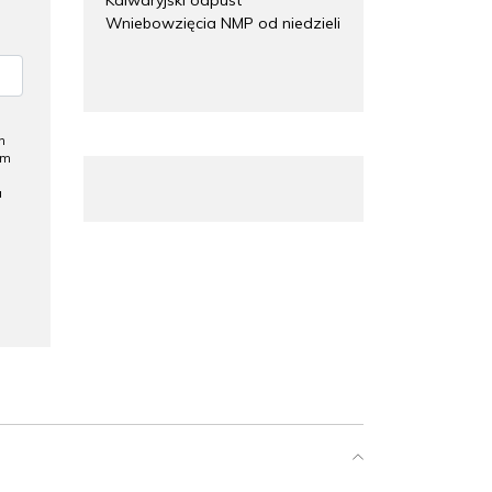
Wniebowzięcia NMP od niedzieli
h
ym
a