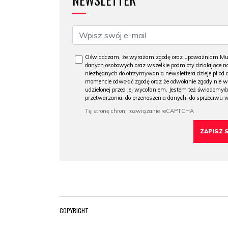
Oświadczam, że wyrażam zgodę oraz upoważniam Muzeu
danych osobowych oraz wszelkie podmioty działające na
niezbędnych do otrzymywania newslettera dzieje.pl od
momencie odwołać zgodę oraz że odwołanie zgody nie 
udzielonej przed jej wycofaniem. Jestem też świadomy/a
przetwarzania, do przenoszenia danych, do sprzeciwu 
COPYRIGHT