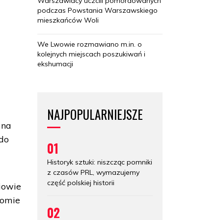
Warszawiacy uczcili pomordowanych
podczas Powstania Warszawskiego
mieszkańców Woli
We Lwowie rozmawiano m.in. o
kolejnych miejscach poszukiwań i
ekshumacji
.
NAJPOPULARNIEJSZE
 na
 do
01
Historyk sztuki: niszcząc pomniki
z czasów PRL, wymazujemy
część polskiej historii
iowie
iomie
02