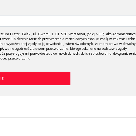
m Historii Polski, ul. Gwardii 1, 01-538 Warszawa, (dalej MHP) jako Administratora
 rzecz lub zlecenie MHP do przetwarzania moich danych osob. (e-mail) w zakresie i celac
 dnia wyrażenia tej zgody do jej odwołania. Jestem świadomy/a, że mam prawo w dowoln
wpływa na zgodność z prawem przetwarzania, którego dokonano na podstawie zgody
, że przysługuje mi prawo dostępu do moich danych, do ich sprostowania, do ograniczeni
wobec przetwarzania.