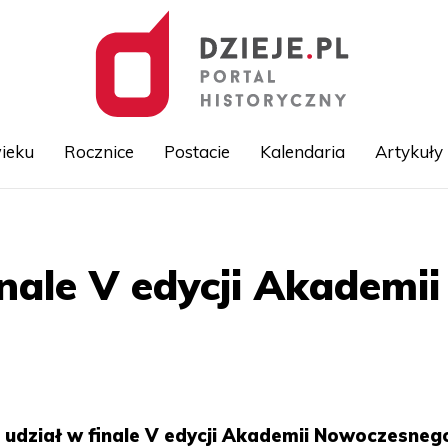
ieku
Rocznice
Postacie
Kalendaria
Artykuły
Przejdź
do
treści
inale V edycji Akadem
ło udział w finale V edycji Akademii Nowoczesneg