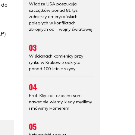
Władze USA poszukują
 do
szczątków ponad 81 tys.
żołnierzy amerykańskich
poległych w konfliktach
zbrojnych od II wojny światowej
AP)
03
W ścianach kamienicy przy
rynku w Krakowie odkryto
ponad 100-letnie szyny
04
Prof. Klęczar: czasem sami
nawet nie wiemy, kiedy myślimy
i mówimy Homerem
05
Kalwaryjski odpust