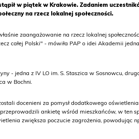
astąpił w piątek w Krakowie. Zadaniem uczestni
ołeczny na rzecz lokalnej społeczności.
łaśnie zaangażowanie na rzecz lokalnej społecznośc
rzecz całej Polski" - mówiła PAP o idei Akademii jedna
ny - jedna z IV LO im. S. Staszica w Sosnowcu, drug
ica w Bochni.
ostali docenieni za pomysł dodatkowego oświetlenia 
ci przeprowadzili ankietę wśród mieszkańców, w ten s
wietlenia zwiększa poczucie zagrożenia, powodując np