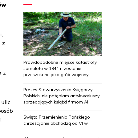
ków
i,
 z
Prawdopodobne miejsce katastrofy
samolotu w 1944 r. zostanie
a z
przeszukane jako grób wojenny
Prezes Stowarzyszenia Księgarzy
Polskich: nie potępiam antykwariuszy
ulic
sprzedających książki firmom AI
posób
Święto Przemienienia Pańskiego
.
chrześcijanie obchodzą od VI w.