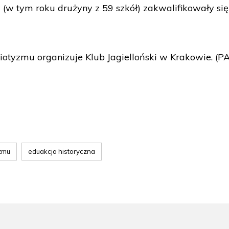
(w tym roku drużyny z 59 szkół) zakwalifikowały się
tyzmu organizuje Klub Jagielloński w Krakowie. (P
zmu
eduakcja historyczna