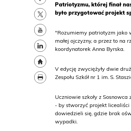
Patriotyzmu, której finał n
było przygotować projekt sp
"Rozumiemy patriotyzm jako w
małej ojczyzny, a przez to na 
koordynatorek Anna Byrska.
V edycję zwyciężyły dwie druży
Zespołu Szkół nr 1 im. S. Stasz
Uczniowie szkoły z Sosnowca z
- by stworzyć projekt licealiś
dowiedzieli się, gdzie brak oś
wypadki.