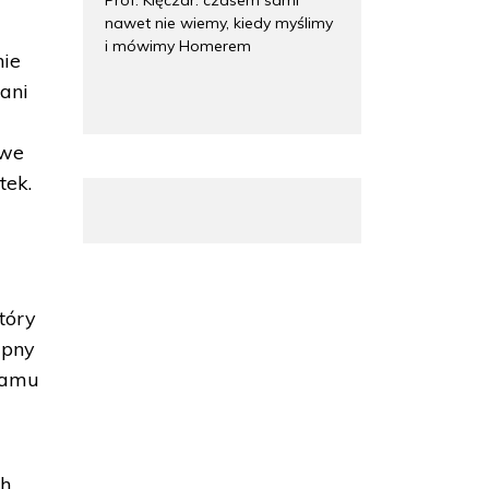
nawet nie wiemy, kiedy myślimy
i mówimy Homerem
nie
ani
owe
tek.
tóry
ępny
gramu
ch