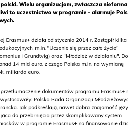
k polski. Wielu organizacjom, zwłaszcza nieform
iwi to uczestnictwo w programie - alarmuje Pol
owych.
j Erasmus+ działa od stycznia 2014 r. Zastąpił kilka
kacyjnych, m.in. "Uczenie się przez całe życie"
omenius i Grundtvig) oraz "Młodzież w działaniu". D
ponad 14 mld euro, z czego Polska m.in. na wymianę
k. miliarda euro.
ze przetłumaczenie dokumentów programu Erasmus+ 
 wystosowały: Polska Rada Organizacji Młodzieżowy
rancka. Jak podkreślają, nawet dobra znajomość jęz
zająca do przebrnięcia przez skomplikowany system
wniosków w programie Erasmus+ na finansowanie dzi