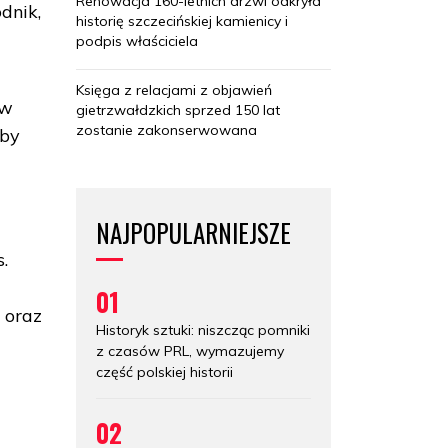
Renowacja 160-letnich drzwi odkryła
dnik,
historię szczecińskiej kamienicy i
podpis właściciela
Księga z relacjami z objawień
 w
gietrzwałdzkich sprzed 150 lat
zostanie zakonserwowana
aby
NAJPOPULARNIEJSZE
.
01
 oraz
Historyk sztuki: niszcząc pomniki
z czasów PRL, wymazujemy
część polskiej historii
02