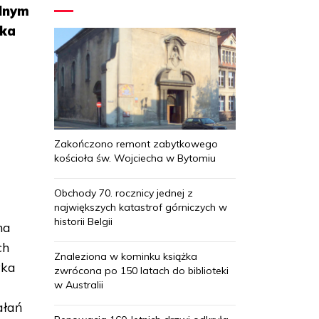
alnym
ska
o
Zakończono remont zabytkowego
kościoła św. Wojciecha w Bytomiu
Obchody 70. rocznicy jednej z
największych katastrof górniczych w
historii Belgii
na
ch
Znaleziona w kominku książka
yka
zwrócona po 150 latach do biblioteki
w Australii
ałań