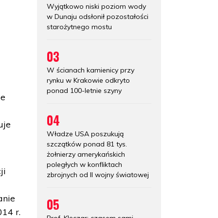
Wyjątkowo niski poziom wody
w Dunaju odsłonił pozostałości
starożytnego mostu
03
W ścianach kamienicy przy
rynku w Krakowie odkryto
ponad 100-letnie szyny
ie
04
uje
Władze USA poszukują
szczątków ponad 81 tys.
żołnierzy amerykańskich
poległych w konfliktach
ji
zbrojnych od II wojny światowej
anie
05
14 r.
Prof. Klęczar: czasem sami