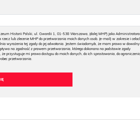
m Historii Polski, ul. Gwardii 1, 01-538 Warszawa, (dalej MHP) jako Administratora
 rzecz lub zlecenie MHP do przetwarzania moich danych osob. (e-mail) w zakresie i celac
 dnia wyrażenia tej zgody do jej odwołania. Jestem świadomy/a, że mam prawo w dowoln
wpływa na zgodność z prawem przetwarzania, którego dokonano na podstawie zgody
, że przysługuje mi prawo dostępu do moich danych, do ich sprostowania, do ograniczeni
wobec przetwarzania.