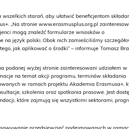
 wszelkich starań, aby ułatwić beneficjentom składa
+. „Na stronie www.erasmusplus.org.pl zainteresow
jenci mogą znaleźć formularze wniosków o
 na język polski. Obok nich zamieściliśmy szczegół
 tego, jak aplikować o środki” – informuje Tomasz Bra
na podanej wyżej stronie zainteresowani udziałem w
macje na temat akcji programu, terminów składania
izowanych w ramach projektu Akademia Erasmusa+, k
nsultacje, szkolenia oraz spotkania prasowe. Jest dost
ndacji, które zajmują się wszystkimi sektorami, pro
inansowywanie przedsięwzięć podejmowanych w rama