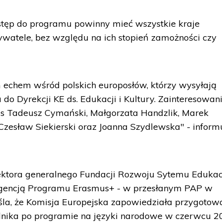
ostęp do programu powinny mieć wszystkie kraje
watele, bez względu na ich stopień zamożności czy
 echem wśród polskich europosłów, którzy wysyłają
a do Dyrekcji KE ds. Edukacji i Kultury. Zainteresowan
s Tadeusz Cymański, Małgorzata Handzlik, Marek
 Czesław Siekierski oraz Joanna Szydlewska" - inform
ektora generalnego Fundacji Rozwoju Sytemu Edukac
 Agencją Programu Erasmus+ - w przesłanym PAP w
la, że Komisja Europejska zapowiedziała przygotow
dnika po programie na języki narodowe w czerwcu 20