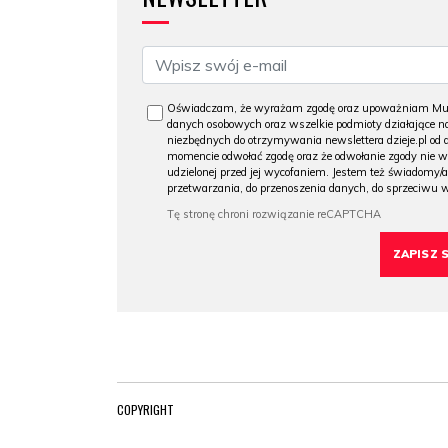
Oświadczam, że wyrażam zgodę oraz upoważniam Muzeu
danych osobowych oraz wszelkie podmioty działające na
niezbędnych do otrzymywania newslettera dzieje.pl od
momencie odwołać zgodę oraz że odwołanie zgody nie 
udzielonej przed jej wycofaniem. Jestem też świadomy/a
przetwarzania, do przenoszenia danych, do sprzeciwu 
COPYRIGHT