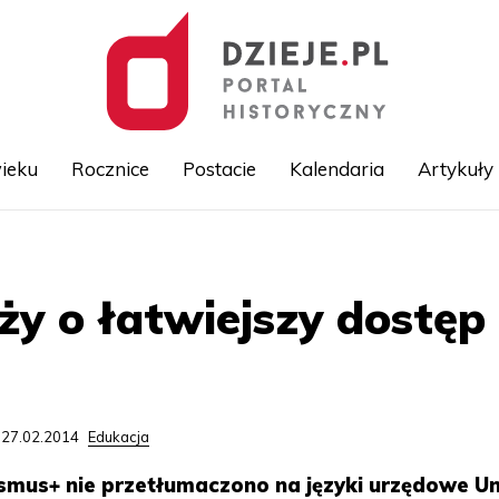
ieku
Rocznice
Postacie
Kalendaria
Artykuły
Przejdź
do
treści
ży o łatwiejszy dostę
 27.02.2014
Edukacja
us+ nie przetłumaczono na języki urzędowe Un