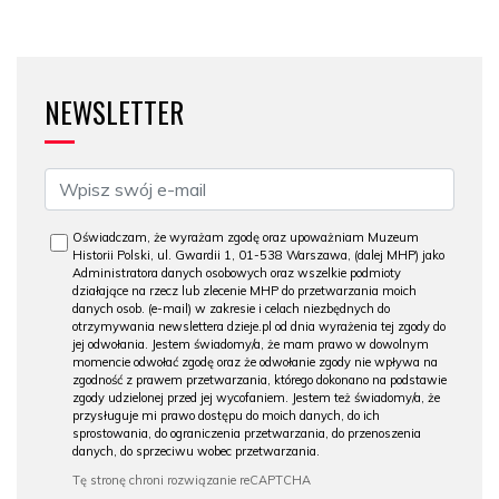
NEWSLETTER
Oświadczam, że wyrażam zgodę oraz upoważniam Muzeum
Historii Polski, ul. Gwardii 1, 01-538 Warszawa, (dalej MHP) jako
Administratora danych osobowych oraz wszelkie podmioty
działające na rzecz lub zlecenie MHP do przetwarzania moich
danych osob. (e-mail) w zakresie i celach niezbędnych do
otrzymywania newslettera dzieje.pl od dnia wyrażenia tej zgody do
jej odwołania. Jestem świadomy/a, że mam prawo w dowolnym
momencie odwołać zgodę oraz że odwołanie zgody nie wpływa na
zgodność z prawem przetwarzania, którego dokonano na podstawie
zgody udzielonej przed jej wycofaniem. Jestem też świadomy/a, że
przysługuje mi prawo dostępu do moich danych, do ich
sprostowania, do ograniczenia przetwarzania, do przenoszenia
danych, do sprzeciwu wobec przetwarzania.