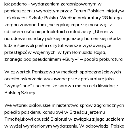
jak podano - wydarzeniem zorganizowanym w
pomieszczeniu wynajętym przez Forum Polskich Inicjatyw
Lokalnych i Szkołę Polską. Według prokuratury 28 lutego
zorganizowano tam „nielegalną imprezę masową” z
udziałem osób niepełnoletnich i młodzieży. „Ubrani w
narodowe mundury polskiej organizacji harcerskiej młodzi
ludzie śpiewali pieśni i czytali wiersze wysławiające
przestępców wojennych, w tym Romualda Rajsa,
znanego pod pseudonimem +Bury+” – podała prokuratura.
W czwartek Paniszewa w mediach społecznościowych
oceniła oskarżenia wysuwane przez prokuraturę jako
"wymyślone" i oceniła, że sprawa ma na celu likwidację
Polskiej Szkoły.
We wtorek białoruskie ministerstwo spraw zagranicznych
poleciło polskiemu konsulowi w Brześciu Jerzemu
Timofiejukowi opuścić Białoruś w związku z jego udziałem
w wyżej wymienionym wydarzeniu. W odpowiedzi Polska