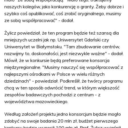
naszych kolegów, jako konkurencję o granty. Żeby dobrze i
szybko coś opublikować, coś zrobić oryginalnego, musimy
ze sobą współpracować" - dodał.
Żylicz powiedział, że ten program będzie też szansą dla
mniejszych uczelni jak np. Uniwersytet Gdański czy
Uniwersytet w Białymstoku. "Tam zbudowanie centrów,
nazwijmy to, doskonałości, jest niezwykle ważne" - dodał.
Mówił, że w konkursie będą preferowane konsorcja
międzyregionalne. "Musimy nauczyć się współpracować z
najlepszymi ośrodkami w Polsce w wielu różnych
dziedzinach" - powiedział. Podkreślił, że twórcy programu
chcą w ten sposób odwrócić trend, w którym większość
zespołów badawczych pochodzi z centrum - z
województwa mazowieckiego.
Według założeń projektu jedno konsorcjum będzie mogło
zdobyć na swoje badania 20 mln zł, budżet pierwszego
konkursu będzie wynosił 100 mln zł. Prof. Żylicz wyjaśnił,