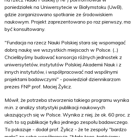
poniedziałek na Uniwersytecie w Białymstoku (UwB),
gdzie zorganizowano spotkanie ze środowiskiem
naukowym. Projekt zaprezentowano po raz pierwszy, ma
być konsultowany.
"Fundacja na rzecz Nauki Polskiej stara się wspomagać
dobrą naukę we wszystkich miejscach w Polsce. (...)
Chcielibyśmy budować konsorcja różnych jednostek z
uniwersytetów, instytutów Polskiej Akademii Nauk i z
innych instytutów, i współpracować nad wspólnymi
projektami badawczymi" - powiedział dziennikarzom
prezes FNP prof. Maciej Żylicz.
Mówił, że potrzeba stworzenia takiego programu wynika
m.in. z analizy statystyki publikacji naukowych
ukazujących się w Polsce. Wynika z niej, że ok. 60 proc. z
nich to są publikacje tylko jednego zespołu badawczego.
To pokazuje - dodał prof. Żylicz - że te zespoły "bardzo
mało" ze sobą współpracują. "Mało tego, traktujemy