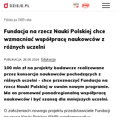
Polska po 1989 roku
Przejdź
do
Fundacja na rzecz Nauki Polskiej chce
treści
wzmacniać współpracę naukowców z
różnych uczelni
Edukacja
PUBLIKACJA: 28.05.2018
100 mln zł na projekty badawcze realizowane
przez konsorcja naukowców pochodzących z
różnych uczelni - chce przeznaczyć Fundacja na
rzecz Nauki Polskiej w swoim nowym programie.
Ma on promować ponadregionalną współpracę
naukowców i być szansą dla mniejszych uczelni.
O założeniach nowego projektu przedstawiciele Fundacji
na rzecz Nauki Polskiej (FNP) poinformowali w