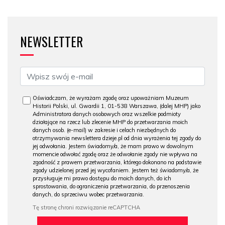
NEWSLETTER
Oświadczam, że wyrażam zgodę oraz upoważniam Muzeum
Historii Polski, ul. Gwardii 1, 01-538 Warszawa, (dalej MHP) jako
Administratora danych osobowych oraz wszelkie podmioty
działające na rzecz lub zlecenie MHP do przetwarzania moich
danych osob. (e-mail) w zakresie i celach niezbędnych do
otrzymywania newslettera dzieje.pl od dnia wyrażenia tej zgody do
jej odwołania. Jestem świadomy/a, że mam prawo w dowolnym
momencie odwołać zgodę oraz że odwołanie zgody nie wpływa na
zgodność z prawem przetwarzania, którego dokonano na podstawie
zgody udzielonej przed jej wycofaniem. Jestem też świadomy/a, że
przysługuje mi prawo dostępu do moich danych, do ich
sprostowania, do ograniczenia przetwarzania, do przenoszenia
danych, do sprzeciwu wobec przetwarzania.