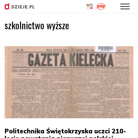
szkolnictwo wyższe
Przejdź
do
treści
Politechnika Świętokrzyska uczci 210-