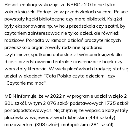
Resort edukacji wskazuje, że NPRCz 2.0 to nie tylko
zakup książek. Podaje, że w przedszkolach w całej Polsce
powstały kąciki biblioteczne czy małe biblioteki. Książki
były eksponowane np. w holu przedszkola czy szatni, by
czytaniem zainteresować nie tylko dzieci, ale również
rodziców. Ponadto w ramach działań proczytelniczych
przedszkola organizowały rodzinne spotkania
czytelnicze, spotkania autorskie z twórcami książek dla
dzieci, przedstawienia teatralne i inscenizacje bajek czy
warsztaty literackie. W wielu placówkach tradycją stał się
udział w akacjach "Cała Polska czyta dzieciom" czy
"Czytanie ma moc".
MEiN informuje, że w 2022 r. w programie udział wzięło 2
801 szkół, w tym 2 076 szkół podstawowych i 725 szkół
ponadpodstawowych. Najchętniej ze wsparcia korzystały
placówki w województwach: lubelskim (443 szkoły),
mazowieckim (398 szkół), małopolskim (281 szkół).