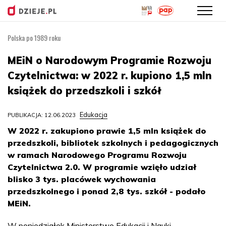
Polska po 1989 roku
Przejdź
do
MEiN o Narodowym Programie Rozwoju
treści
Czytelnictwa: w 2022 r. kupiono 1,5 mln
książek do przedszkoli i szkół
Edukacja
PUBLIKACJA: 12.06.2023
W 2022 r. zakupiono prawie 1,5 mln książek do
przedszkoli, bibliotek szkolnych i pedagogicznych
w ramach Narodowego Programu Rozwoju
Czytelnictwa 2.0. W programie wzięło udział
blisko 3 tys. placówek wychowania
przedszkolnego i ponad 2,8 tys. szkół - podało
MEiN.
W poniedziałek Ministerstwo Edukacji i Nauki