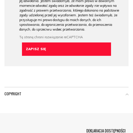
jej odwołania. Jestem świadomy/a, że mam prawo w dowolnym
momencie odwołać zgodę oraz że odwołanie zgody nie wpływa na
zgodność z prawem przetwarzania, którego dokonano na podstawie
zgody udzielonej przed jej wycofaniem. Jestem też świadomy/a, że
przysługuje mi prawo dostępu do moich danych, do ich
sprostowania, do ograniczenia przetwarzania, do przenoszenia
danych, do sprzeciwu wobec przetwarzania.
COPYRIGHT
Menu Footer
DEKLARACJA DOSTĘPNOŚCI