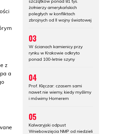
szczątków ponad 81 tys.
żołnierzy amerykańskich
ości
poległych w konfliktach
zbrojnych od II wojny światowej
tórym
03
W ścianach kamienicy przy
rynku w Krakowie odkryto
ponad 100-letnie szyny
e z
upa a
04
go
Prof. Klęczar: czasem sami
nawet nie wiemy, kiedy myślimy
i mówimy Homerem
05
Kalwaryjski odpust
owane
Wniebowzięcia NMP od niedzieli