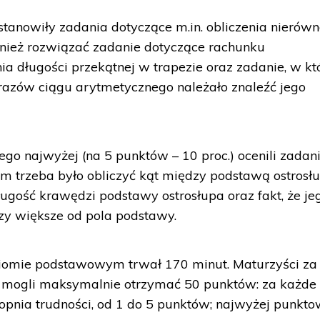
tanowiły zadania dotyczące m.in. obliczenia nierówn
nież rozwiązać zadanie dotyczące rachunku
a długości przekątnej w trapezie oraz zadanie, w k
azów ciągu arytmetycznego należało znaleźć jego
o najwyżej (na 5 punktów – 10 proc.) ocenili zadani
rym trzeba było obliczyć kąt między podstawą ostrosł
ugość krawędzi podstawy ostrosłupa oraz fakt, że je
azy większe od pola podstawy.
iomie podstawowym trwał 170 minut. Maturzyści za
 mogli maksymalnie otrzymać 50 punktów: za każde
stopnia trudności, od 1 do 5 punktów; najwyżej punkt