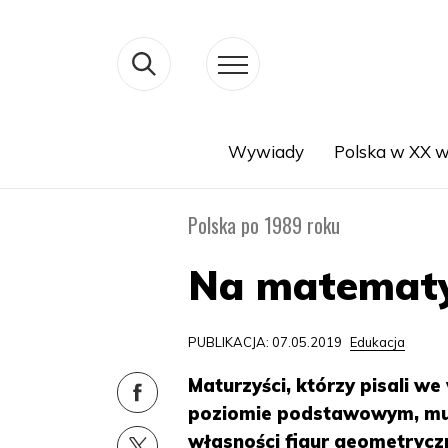
Wywiady
Polska w XX w
Search
Polska po 1989 roku
Na matematyc
PUBLIKACJA: 07.05.2019
Edukacja
Maturzyści, którzy pisali 
poziomie podstawowym, musie
własności figur geometrycz