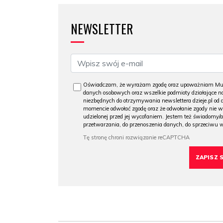
NEWSLETTER
Oświadczam, że wyrażam zgodę oraz upoważniam Muzeu
danych osobowych oraz wszelkie podmioty działające na
niezbędnych do otrzymywania newslettera dzieje.pl od
momencie odwołać zgodę oraz że odwołanie zgody nie 
udzielonej przed jej wycofaniem. Jestem też świadomy/a
przetwarzania, do przenoszenia danych, do sprzeciwu 