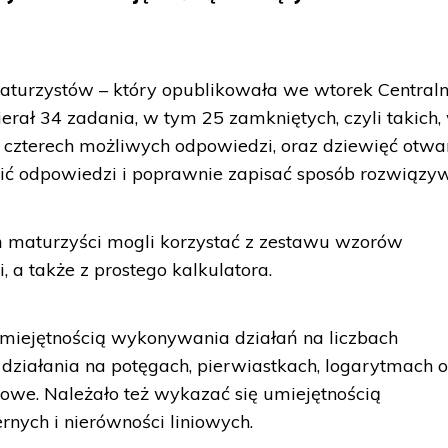
turzystów – który opublikowała we wtorek Central
rał 34 zadania, w tym 25 zamkniętych, czyli takich,
 czterech możliwych odpowiedzi, oraz dziewięć otwar
lić odpowiedzi i poprawnie zapisać sposób rozwiązy
 maturzyści mogli korzystać z zestawu wzorów
i, a także z prostego kalkulatora.
umiejętnością wykonywania działań na liczbach
działania na potęgach, pierwiastkach, logarytmach 
owe. Należało też wykazać się umiejętnością
ych i nierówności liniowych.