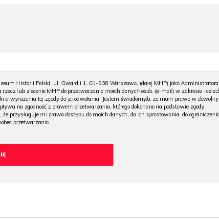
m Historii Polski, ul. Gwardii 1, 01-538 Warszawa, (dalej MHP) jako Administratora
 rzecz lub zlecenie MHP do przetwarzania moich danych osob. (e-mail) w zakresie i celac
 dnia wyrażenia tej zgody do jej odwołania. Jestem świadomy/a, że mam prawo w dowoln
wpływa na zgodność z prawem przetwarzania, którego dokonano na podstawie zgody
, że przysługuje mi prawo dostępu do moich danych, do ich sprostowania, do ograniczeni
wobec przetwarzania.