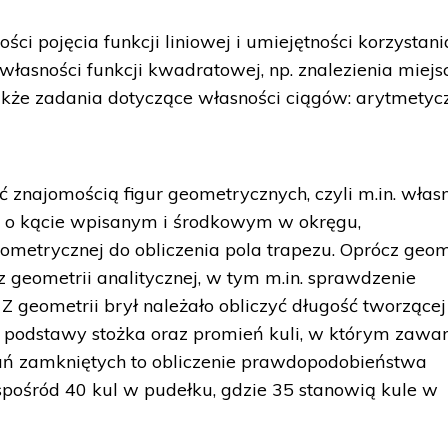
ci pojęcia funkcji liniowej i umiejętności korzystani
własności funkcji kwadratowej, np. znalezienia miejs
także zadania dotyczące własności ciągów: arytmety
 znajomością figur geometrycznych, czyli m.in. włas
ia o kącie wpisanym i środkowym w okręgu,
ometrycznej do obliczenia pola trapezu. Oprócz geom
z geometrii analitycznej, w tym m.in. sprawdzenie
Z geometrii brył należało obliczyć długość tworzącej
 podstawy stożka oraz promień kuli, w którym zawa
adań zamkniętych to obliczenie prawdopodobieństwa
pośród 40 kul w pudełku, gdzie 35 stanowią kule w