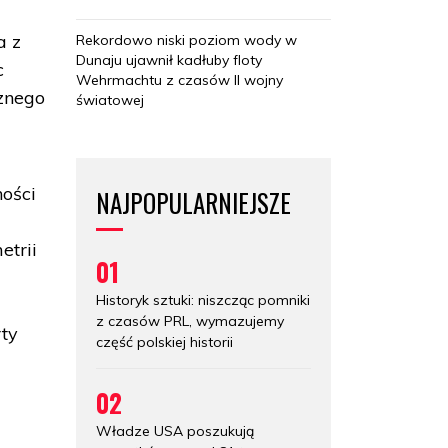
a z
Rekordowo niski poziom wody w
Dunaju ujawnił kadłuby floty
c
Wehrmachtu z czasów II wojny
cznego
światowej
ności
NAJPOPULARNIEJSZE
etrii
01
Historyk sztuki: niszcząc pomniki
z czasów PRL, wymazujemy
rty
część polskiej historii
02
Władze USA poszukują