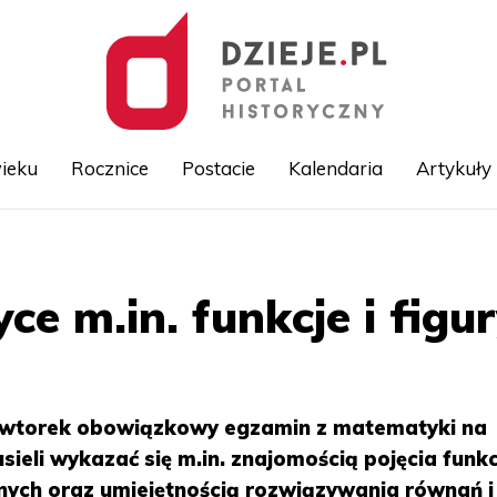
ieku
Rocznice
Postacie
Kalendaria
Artykuły
Przejdź
do
treści
e m.in. funkcje i figu
we wtorek obowiązkowy egzamin z matematyki na
li wykazać się m.in. znajomością pojęcia funkcj
nych oraz umiejętnością rozwiązywania równań i