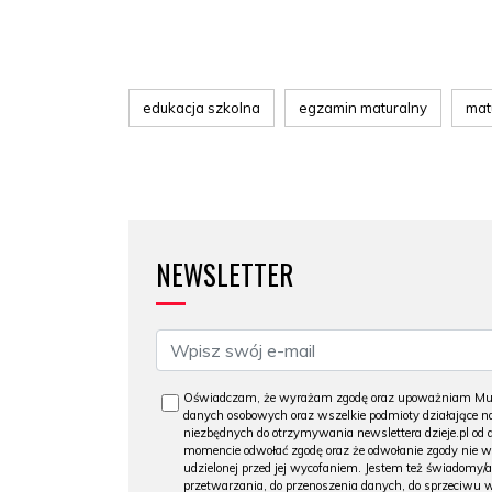
edukacja szkolna
egzamin maturalny
mat
NEWSLETTER
Oświadczam, że wyrażam zgodę oraz upoważniam Muzeu
danych osobowych oraz wszelkie podmioty działające na
niezbędnych do otrzymywania newslettera dzieje.pl od
momencie odwołać zgodę oraz że odwołanie zgody nie 
udzielonej przed jej wycofaniem. Jestem też świadomy/a
przetwarzania, do przenoszenia danych, do sprzeciwu 