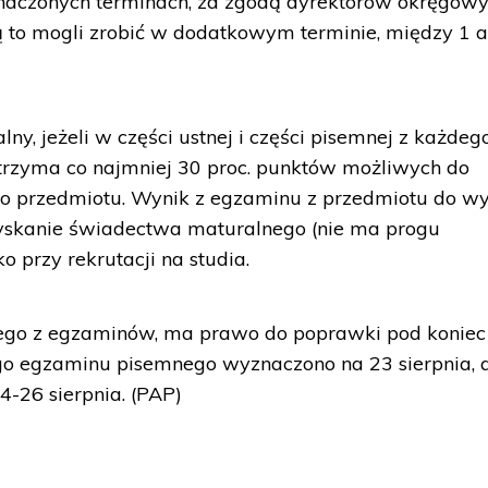
czonych terminach, za zgodą dyrektorów okręgow
ą to mogli zrobić w dodatkowym terminie, między 1 
ny, jeżeli w części ustnej i części pisemnej z każdeg
rzyma co najmniej 30 proc. punktów możliwych do
o przedmiotu. Wynik z egzaminu z przedmiotu do w
yskanie świadectwa maturalnego (nie ma progu
o przy rekrutacji na studia.
dnego z egzaminów, ma prawo do poprawki pod koniec
o egzaminu pisemnego wyznaczono na 23 sierpnia, 
-26 sierpnia. (PAP)