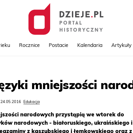
ieku
Rocznice
Postacie
Kalendaria
Artykuły
Przejdź
do
treści
ęzyki mniejszości nar
 24.05.2016
Edukacja
iejszości narodowych przystąpią we wtorek do
ków narodowych - białoruskiego, ukraińskiego i
ż egzaminy z kaszubskiego i łemkowskiego oraz z