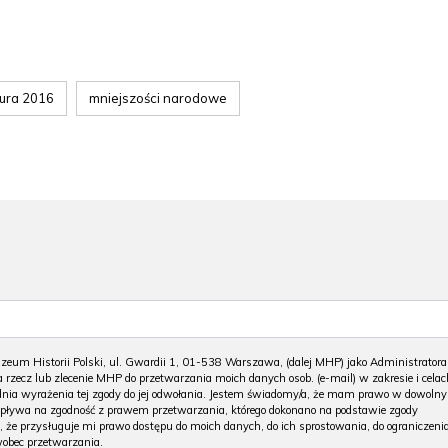
ura 2016
mniejszości narodowe
m Historii Polski, ul. Gwardii 1, 01-538 Warszawa, (dalej MHP) jako Administratora
 rzecz lub zlecenie MHP do przetwarzania moich danych osob. (e-mail) w zakresie i celac
 dnia wyrażenia tej zgody do jej odwołania. Jestem świadomy/a, że mam prawo w dowoln
wpływa na zgodność z prawem przetwarzania, którego dokonano na podstawie zgody
, że przysługuje mi prawo dostępu do moich danych, do ich sprostowania, do ograniczeni
wobec przetwarzania.