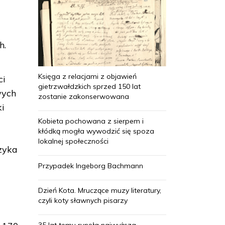
h.
Księga z relacjami z objawień
ci
gietrzwałdzkich sprzed 150 lat
wych
zostanie zakonserwowana
ki
Kobieta pochowana z sierpem i
kłódką mogła wywodzić się spoza
lokalnej społeczności
zyka
Przypadek Ingeborg Bachmann
Dzień Kota. Mruczące muzy literatury,
czyli koty sławnych pisarzy
35 lat temu runęła najwyższa