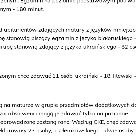
erzonym. Egzamin na poziomie podstawowym potrwa
onym - 180 minut.
d abiturientów zdających matury z języków mniejszo
pę stanowią piszący egzamin z języka białoruskiego 
grupę stanowią zdający z języka ukraińskiego - 82 os
zonym chce zdawać 11 osób, ukraiński - 18, litewski 
 są na maturze w grupie przedmiotów dodatkowych d
czni absolwenci mogą je zdawać tylko na poziomie
zeprowadzone zostaną rano. Według CKE, chęć zdaw
klarowały 23 osoby, a z łemkowskiego - dwie osoby.