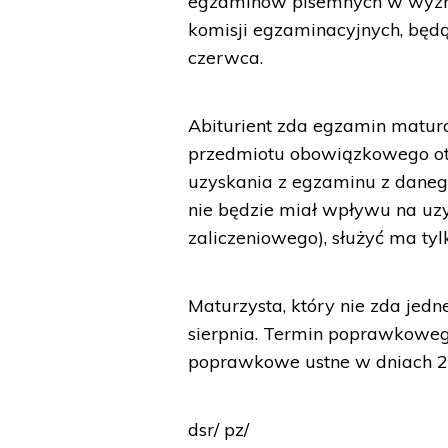
egzaminów pisemnych w wyzna
komisji egzaminacyjnych, będ
czerwca.
Abiturient zda egzamin matural
przedmiotu obowiązkowego ot
uzyskania z egzaminu z daneg
nie będzie miał wpływu na uz
zaliczeniowego), służyć ma tylk
Maturzysta, który nie zda je
sierpnia. Termin poprawkoweg
poprawkowe ustne w dniach 24
dsr/ pz/