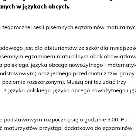
nych w językach obcych.
m tegorocznej sesji pisemnych egzaminów maturalnyc
dowego jest dla abiturientów ze szkół dla mniejszoś
isemnym egzaminem maturalnym obok obowiązko
 polskiego, języka obcego nowożytnego i matematy
 podstawowym) oraz jednego przedmiotu z tzw. grupy
poziomie rozszerzonym). Muszą oni też zdać trzy
z języka polskiego, języka obcego nowożytnego i ję
 podstawowym rozpoczną się o godzinie 9.00. Po
ęść maturzystów przystąpi dodatkowo do egzaminów