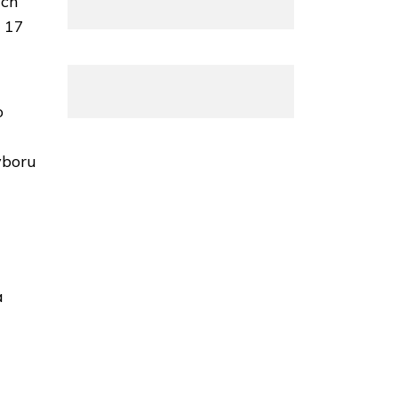
ych
a 17
o
yboru
a