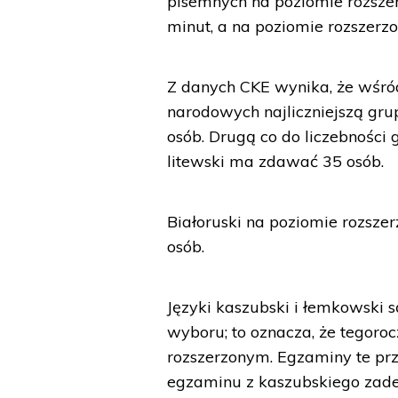
pisemnych na poziomie rozsz
minut, a na poziomie rozszerz
Z danych CKE wynika, że wśró
narodowych najliczniejszą gru
osób. Drugą co do liczebności 
litewski ma zdawać 35 osób.
Białoruski na poziomie rozszer
osób.
Języki kaszubski i łemkowski
wyboru; to oznacza, że tegoro
rozszerzonym. Egzaminy te pr
egzaminu z kaszubskiego zade