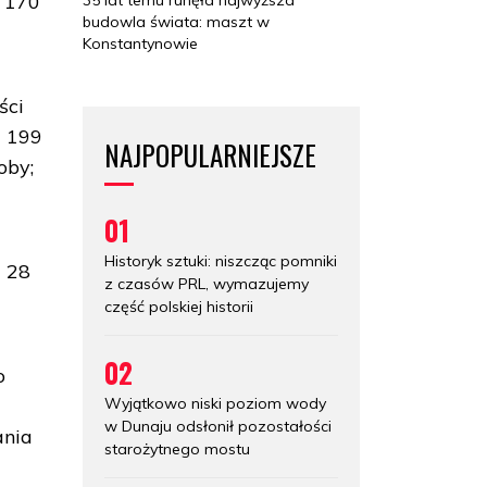
 170
budowla świata: maszt w
Konstantynowie
ści
- 199
NAJPOPULARNIEJSZE
oby;
01
Historyk sztuki: niszcząc pomniki
- 28
z czasów PRL, wymazujemy
część polskiej historii
02
o
Wyjątkowo niski poziom wody
w Dunaju odsłonił pozostałości
ania
starożytnego mostu