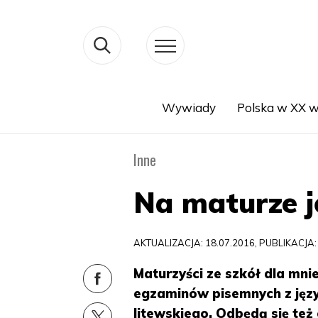
Wywiady
Polska w XX w
Search
Inne
Na maturze j
AKTUALIZACJA: 18.07.2016, PUBLIKACJA:
Maturzyści ze szkół dla mn
egzaminów pisemnych z języ
litewskiego. Odbędą się te