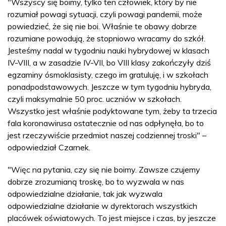
"Wszyscy się boimy, tylko ten człowiek, który by nie
rozumiał powagi sytuacji, czyli powagi pandemii, może
powiedzieć, że się nie boi. Właśnie te obawy dobrze
rozumiane powodują, że stopniowo wracamy do szkół.
Jesteśmy nadal w tygodniu nauki hybrydowej w klasach
IV-VIII, a w zasadzie IV-VII, bo VIII klasy zakończyły dziś
egzaminy ósmoklasisty, czego im gratuluję, i w szkołach
ponadpodstawowych. Jeszcze w tym tygodniu hybryda,
czyli maksymalnie 50 proc. uczniów w szkołach.
Wszystko jest właśnie podyktowane tym, żeby ta trzecia
fala koronawirusa ostatecznie od nas odpłynęła, bo to
jest rzeczywiście przedmiot naszej codziennej troski" –
odpowiedział Czarnek.
"Więc na pytania, czy się nie boimy. Zawsze czujemy
dobrze zrozumianą troskę, bo to wyzwala w nas
odpowiedzialne działanie, tak jak wyzwala
odpowiedzialne działanie w dyrektorach wszystkich
placówek oświatowych. To jest miejsce i czas, by jeszcze