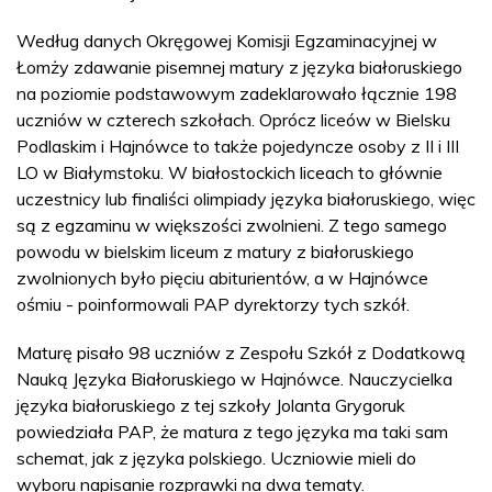
Według danych Okręgowej Komisji Egzaminacyjnej w
Łomży zdawanie pisemnej matury z języka białoruskiego
na poziomie podstawowym zadeklarowało łącznie 198
uczniów w czterech szkołach. Oprócz liceów w Bielsku
Podlaskim i Hajnówce to także pojedyncze osoby z II i III
LO w Białymstoku. W białostockich liceach to głównie
uczestnicy lub finaliści olimpiady języka białoruskiego, więc
są z egzaminu w większości zwolnieni. Z tego samego
powodu w bielskim liceum z matury z białoruskiego
zwolnionych było pięciu abiturientów, a w Hajnówce
ośmiu - poinformowali PAP dyrektorzy tych szkół.
Maturę pisało 98 uczniów z Zespołu Szkół z Dodatkową
Nauką Języka Białoruskiego w Hajnówce. Nauczycielka
języka białoruskiego z tej szkoły Jolanta Grygoruk
powiedziała PAP, że matura z tego języka ma taki sam
schemat, jak z języka polskiego. Uczniowie mieli do
wyboru napisanie rozprawki na dwa tematy.