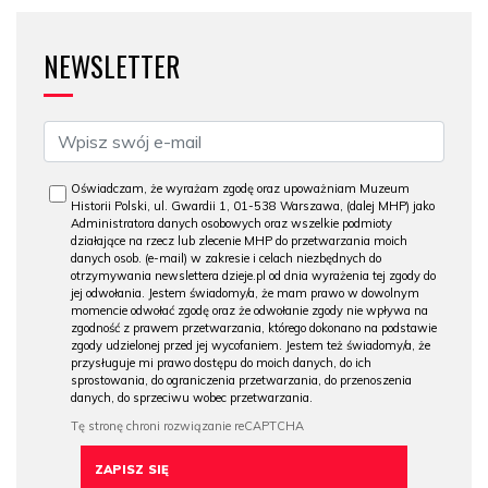
NEWSLETTER
Oświadczam, że wyrażam zgodę oraz upoważniam Muzeum
Historii Polski, ul. Gwardii 1, 01-538 Warszawa, (dalej MHP) jako
Administratora danych osobowych oraz wszelkie podmioty
działające na rzecz lub zlecenie MHP do przetwarzania moich
danych osob. (e-mail) w zakresie i celach niezbędnych do
otrzymywania newslettera dzieje.pl od dnia wyrażenia tej zgody do
jej odwołania. Jestem świadomy/a, że mam prawo w dowolnym
momencie odwołać zgodę oraz że odwołanie zgody nie wpływa na
zgodność z prawem przetwarzania, którego dokonano na podstawie
zgody udzielonej przed jej wycofaniem. Jestem też świadomy/a, że
przysługuje mi prawo dostępu do moich danych, do ich
sprostowania, do ograniczenia przetwarzania, do przenoszenia
danych, do sprzeciwu wobec przetwarzania.