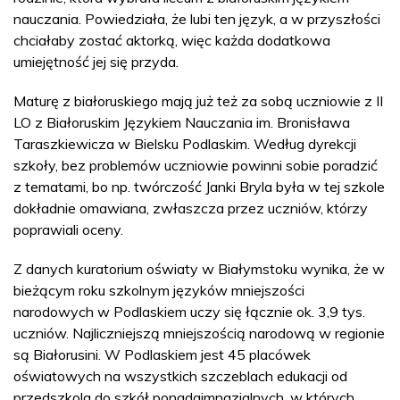
nauczania. Powiedziała, że lubi ten język, a w przyszłości
chciałaby zostać aktorką, więc każda dodatkowa
umiejętność jej się przyda.
Maturę z białoruskiego mają już też za sobą uczniowie z II
LO z Białoruskim Językiem Nauczania im. Bronisława
Taraszkiewicza w Bielsku Podlaskim. Według dyrekcji
szkoły, bez problemów uczniowie powinni sobie poradzić
z tematami, bo np. twórczość Janki Bryla była w tej szkole
dokładnie omawiana, zwłaszcza przez uczniów, którzy
poprawiali oceny.
Z danych kuratorium oświaty w Białymstoku wynika, że w
bieżącym roku szkolnym języków mniejszości
narodowych w Podlaskiem uczy się łącznie ok. 3,9 tys.
uczniów. Najliczniejszą mniejszością narodową w regionie
są Białorusini. W Podlaskiem jest 45 placówek
oświatowych na wszystkich szczeblach edukacji od
przedszkola do szkół ponadgimnazjalnych, w których