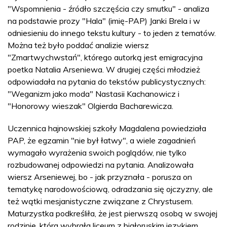
"Wspomnienia - źródło szczęścia czy smutku" - analiza
na podstawie prozy "Hala" (imię-PAP) Janki Brela i w
odniesieniu do innego tekstu kultury - to jeden z tematów.
Można też było poddać analizie wiersz
"Zmartwychwstań", którego autorką jest emigracyjna
poetka Natalia Arseniewa. W drugiej części młodzież
odpowiadała na pytania do tekstów publicystycznych:
"Weganizm jako moda" Nastasii Kachanowicz i
"Honorowy wieszak" Olgierda Bacharewicza.
Uczennica hajnowskiej szkoły Magdalena powiedziała
PAP, że egzamin "nie był łatwy", a wiele zagadnień
wymagało wyrażenia swoich poglądów, nie tylko
rozbudowanej odpowiedzi na pytania. Analizowała
wiersz Arseniewej, bo - jak przyznała - porusza on
tematykę narodowościową, odradzania się ojczyzny, ale
też wątki mesjanistyczne związane z Chrystusem.
Maturzystka podkreśliła, że jest pierwszą osobą w swojej
rodzinie, która wybrała liceum z białoruskim językiem