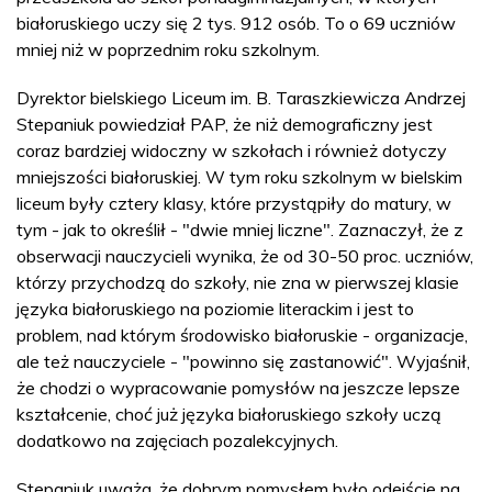
białoruskiego uczy się 2 tys. 912 osób. To o 69 uczniów
mniej niż w poprzednim roku szkolnym.
Dyrektor bielskiego Liceum im. B. Taraszkiewicza Andrzej
Stepaniuk powiedział PAP, że niż demograficzny jest
coraz bardziej widoczny w szkołach i również dotyczy
mniejszości białoruskiej. W tym roku szkolnym w bielskim
liceum były cztery klasy, które przystąpiły do matury, w
tym - jak to określił - "dwie mniej liczne". Zaznaczył, że z
obserwacji nauczycieli wynika, że od 30-50 proc. uczniów,
którzy przychodzą do szkoły, nie zna w pierwszej klasie
języka białoruskiego na poziomie literackim i jest to
problem, nad którym środowisko białoruskie - organizacje,
ale też nauczyciele - "powinno się zastanowić". Wyjaśnił,
że chodzi o wypracowanie pomysłów na jeszcze lepsze
kształcenie, choć już języka białoruskiego szkoły uczą
dodatkowo na zajęciach pozalekcyjnych.
Stepaniuk uważa, że dobrym pomysłem było odejście na