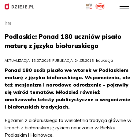
Inne
Przejdź
do
Podlaskie: Ponad 180 uczniów pisało
treści
maturę z języka białoruskiego
Edukacja
AKTUALIZACJA: 18.07.2016, PUBLIKACJA: 24.05.2016
Ponad 180 osób pisało we wtorek w Podlaskiem
maturę z języka białoruskiego. Wspomnienia, ale
też mesjanizm i narodowe odrodzenie - pojawiły
się wśród tematów. Młodzież również
analizowała teksty publicystyczne o weganizmie
i białoruskich tradycjach.
Egzamin z białoruskiego to wieloletnia tradycja głównie w
liceach z białoruskim językiem nauczania w Bielsku
Podlaskim i Hajnówce.