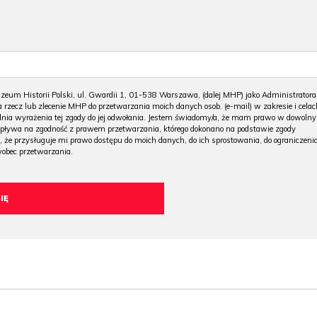
m Historii Polski, ul. Gwardii 1, 01-538 Warszawa, (dalej MHP) jako Administratora
 rzecz lub zlecenie MHP do przetwarzania moich danych osob. (e-mail) w zakresie i celac
 dnia wyrażenia tej zgody do jej odwołania. Jestem świadomy/a, że mam prawo w dowoln
wpływa na zgodność z prawem przetwarzania, którego dokonano na podstawie zgody
, że przysługuje mi prawo dostępu do moich danych, do ich sprostowania, do ograniczeni
wobec przetwarzania.