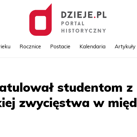
ieku
Rocznice
Postacie
Kalendaria
Artykuły
Przejdź
do
treści
atulował studentom z P
kiej zwycięstwa w mię