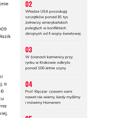
02
onie
Władze USA poszukują
szczątków ponad 81 tys.
żołnierzy amerykańskich
poległych w konfliktach
2009
zbrojnych od II wojny światowej
łazik
m
03
W ścianach kamienicy przy
rynku w Krakowie odkryto
ponad 100-letnie szyny
ki
04
j, a
16
Prof. Klęczar: czasem sami
nawet nie wiemy, kiedy myślimy
cu
i mówimy Homerem
yna
iej.