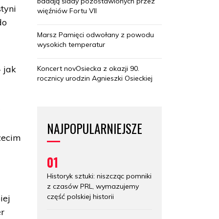
badają ślady pozostawionych przez
tyni
więźniów Fortu VII
do
Marsz Pamięci odwołany z powodu
wysokich temperatur
 jak
Koncert novOsiecka z okazji 90.
rocznicy urodzin Agnieszki Osieckiej
ę
w
NAJPOPULARNIEJSZE
rzecim
01
Historyk sztuki: niszcząc pomniki
z czasów PRL, wymazujemy
część polskiej historii
iej
er