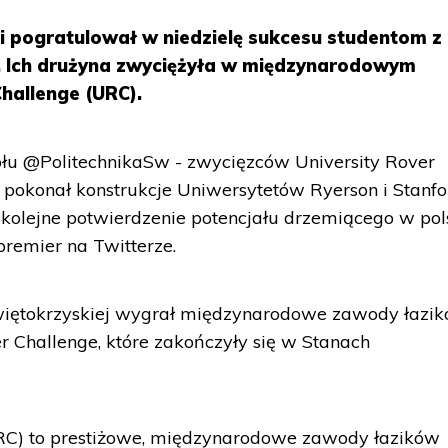
 pogratulował w niedzielę sukcesu studentom z
ej. Ich drużyna zwyciężyła w międzynarodowym
Challenge (URC).
ołu @PolitechnikaSw - zwycięzców University Rover
i pokonał konstrukcje Uniwersytetów Ryerson i Stanf
 kolejne potwierdzenie potencjału drzemiącego w pol
premier na Twitterze.
 Świętokrzyskiej wygrał międzynarodowe zawody łazi
r Challenge, które zakończyły się w Stanach
URC) to prestiżowe, międzynarodowe zawody łazików