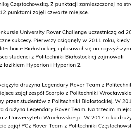
nikę Częstochowską. Z punktacji zamieszczonej na str
12 punktami zajęli czwarte miejsce.
onkursie University Rover Challenge uczestniczą od 
czne sukcesy. Pierwszy osiągnęły w 2011 roku, kiedy 
technice Białostockiej, uplasował się na najwyższy
ca studenci z Politechniki Białostockiej zajmowali
 łazikiem Hyperion i Hyperion 2.
iężyła drużyna Legendary Rover Team z Politechni
iejsce zajął zespół Scorpio z Politechniki Wrocławskie
y przez studentów z Politechniki Białostockiej. W 20
a drużyna Legendary Rover Team. Na trzecim miejs
um z Uniwersytetu Wrocławskiego. W 2017 roku druż
ecie zajął PCz Rover Team z Politechniki Częstochowsk