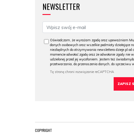
NEWSLETTER
Oświadczam, że wyrażam zgodę oraz upoważniam Muzeu
danych osobowych oraz wszelkie podmioty działające na
niezbędnych do otrzymywania newslettera dzieje.pl od
momencie odwołać zgodę oraz że odwołanie zgody nie 
udzielonej przed jej wycofaniem. Jestem też świadomy/a
przetwarzania, do przenoszenia danych, do sprzeciwu 
COPYRIGHT