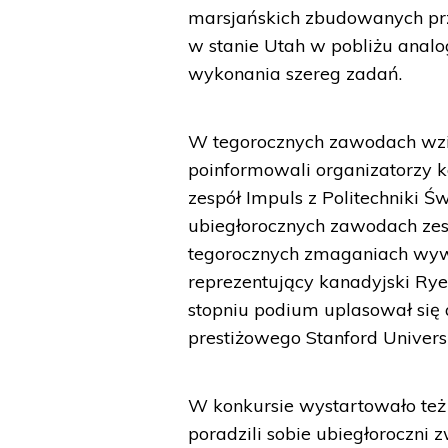
marsjańskich zbudowanych prz
w stanie Utah w pobliżu analo
wykonania szereg zadań.
W tegorocznych zawodach wzięł
poinformowali organizatorzy ko
zespół Impuls z Politechniki Ś
ubiegłorocznych zawodach zesp
tegorocznych zmaganiach wywa
reprezentujący kanadyjski Ryer
stopniu podium uplasował się 
prestiżowego Stanford Univers
W konkursie wystartowało też 
poradzili sobie ubiegłoroczni 