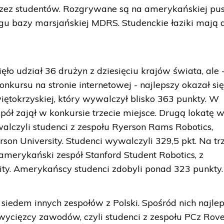
ez studentów. Rozgrywane są na amerykańskiej pus
gu bazy marsjańskiej MDRS. Studenckie łaziki mają 
o udział 36 drużyn z dziesięciu krajów świata, ale -
nkursu na stronie internetowej - najlepszy okazał si
więtokrzyskiej, który wywalczył blisko 363 punkty. W
ół zajął w konkursie trzecie miejsce. Drugą lokatę 
lczyli studenci z zespołu Ryerson Rams Robotics,
son University. Studenci wywalczyli 329,5 pkt. Na t
amerykański zespół Stanford Student Robotics, z
ity. Amerykańscy studenci zdobyli ponad 323 punkty.
siedem innych zespołów z Polski. Spośród nich najlep
zwycięzcy zawodów, czyli studenci z zespołu PCz Rov