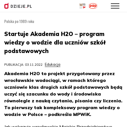
Polska po 1989 roku
Przejdź
do
Startuje Akademia H2O – program
treści
wiedzy o wodzie dla uczniów szkół
podstawowych
Edukacja
PUBLIKACJA: 03.11.2022
Akademia H2O to projekt przygotowany przez
wrocławskie wodociągi, w ramach którego
uczniowie klas drugich szkół podstawowych będą
uczyć się szacunku do wody i środowiska
równolegle z nauką czytania, pisania czy liczenia.
To pierwszy tak kompleksowy program wiedzy o
wodzie w Polsce – podkreśla MPWiK.
Jak wskazuje wrocławskie Miejskie Przedsiębiorstwo