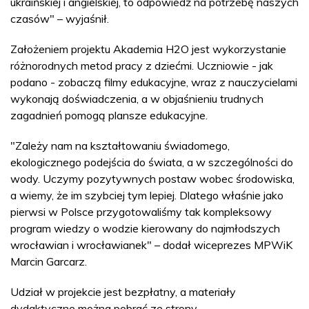
ukraińskiej i angielskiej, to odpowiedź na potrzebę naszych
czasów" – wyjaśnił.
Założeniem projektu Akademia H2O jest wykorzystanie
różnorodnych metod pracy z dziećmi. Uczniowie - jak
podano - zobaczą filmy edukacyjne, wraz z nauczycielami
wykonają doświadczenia, a w objaśnieniu trudnych
zagadnień pomogą plansze edukacyjne.
"Zależy nam na kształtowaniu świadomego,
ekologicznego podejścia do świata, a w szczególności do
wody. Uczymy pozytywnych postaw wobec środowiska,
a wiemy, że im szybciej tym lepiej. Dlatego właśnie jako
pierwsi w Polsce przygotowaliśmy tak kompleksowy
program wiedzy o wodzie kierowany do najmłodszych
wrocławian i wrocławianek" – dodał wiceprezes MPWiK
Marcin Garcarz.
Udział w projekcie jest bezpłatny, a materiały
dydaktyczne można pobrać ze strony