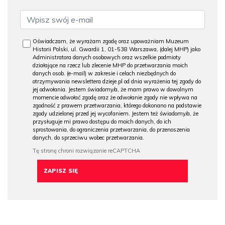
Oświadczam, że wyrażam zgodę oraz upoważniam Muzeum
Historii Polski, ul. Gwardii 1, 01-538 Warszawa, (dalej MHP) jako
Administratora danych osobowych oraz wszelkie podmioty
działające na rzecz lub zlecenie MHP do przetwarzania moich
danych osob. (e-mail) w zakresie i celach niezbędnych do
otrzymywania newslettera dzieje.pl od dnia wyrażenia tej zgody do
jej odwołania. Jestem świadomy/a, że mam prawo w dowolnym
momencie odwołać zgodę oraz że odwołanie zgody nie wpływa na
zgodność z prawem przetwarzania, którego dokonano na podstawie
zgody udzielonej przed jej wycofaniem. Jestem też świadomy/a, że
przysługuje mi prawo dostępu do moich danych, do ich
sprostowania, do ograniczenia przetwarzania, do przenoszenia
danych, do sprzeciwu wobec przetwarzania.