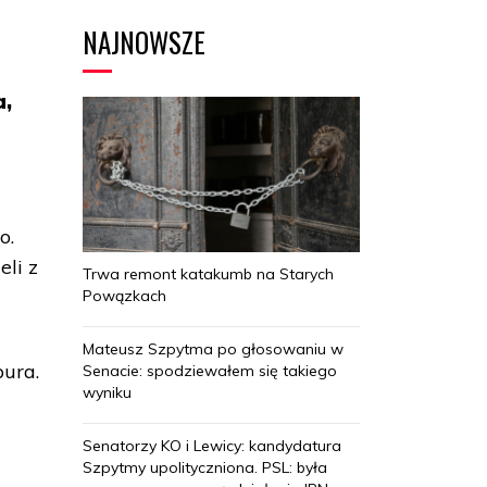
NAJNOWSZE
a,
o.
li z
Trwa remont katakumb na Starych
Powązkach
Mateusz Szpytma po głosowaniu w
pura.
Senacie: spodziewałem się takiego
wyniku
Senatorzy KO i Lewicy: kandydatura
Szpytmy upolityczniona. PSL: była