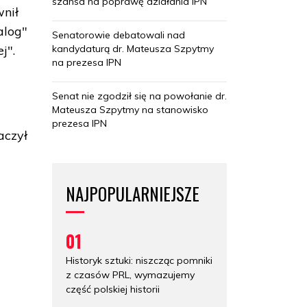
szansa na poprawę działania IPN
nił
alog"
Senatorowie debatowali nad
kandydaturą dr. Mateusza Szpytmy
j".
na prezesa IPN
Senat nie zgodził się na powołanie dr.
Mateusza Szpytmy na stanowisko
prezesa IPN
aczył
NAJPOPULARNIEJSZE
01
Historyk sztuki: niszcząc pomniki
z czasów PRL, wymazujemy
część polskiej historii