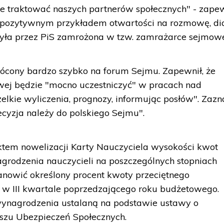
 traktować naszych partnerów społecznych" - zapew
e "pozytywnym przykładem otwartości na rozmowę, di
a była przez PiS zamrożona w tzw. zamrażarce sejmowe
wrócony bardzo szybko na forum Sejmu. Zapewnił, że
wej będzie "mocno uczestniczyć" w pracach nad
lkie wyliczenia, prognozy, informując posłów". Zazn
ecyzja należy do polskiego Sejmu".
ktem nowelizacji Karty Nauczyciela wysokości kwot
grodzenia nauczycieli na poszczególnych stopniach
owić określony procent kwoty przeciętnego
w III kwartale poprzedzającego roku budżetowego.
wynagrodzenia ustalaną na podstawie ustawy o
uszu Ubezpieczeń Społecznych.