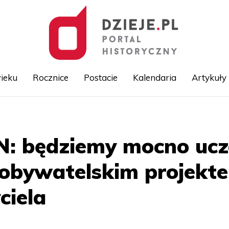
ieku
Rocznice
Postacie
Kalendaria
Artykuły
Przejdź
do
treści
N: będziemy mocno ucz
obywatelskim projekte
ciela