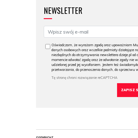
NEWSLETTER
Oświadczam, że wyrażam zgodę oraz upoważniam Muzeu
danych osobowych oraz wszelkie podmioty działające na
niezbędnych do otrzymywania newslettera dzieje.pl od
momencie odwołać zgodę oraz że odwołanie zgody nie 
udzielonej przed jej wycofaniem. Jestem też świadomy/a
przetwarzania, do przenoszenia danych, do sprzeciwu 
COPYRIGHT