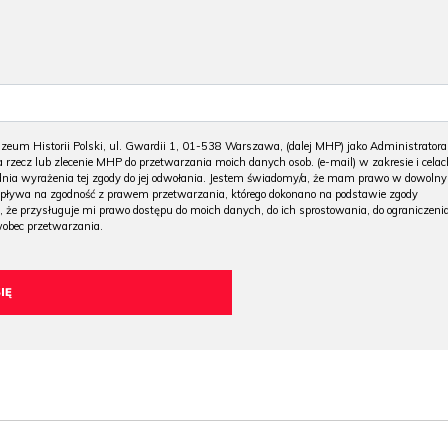
m Historii Polski, ul. Gwardii 1, 01-538 Warszawa, (dalej MHP) jako Administratora
 rzecz lub zlecenie MHP do przetwarzania moich danych osob. (e-mail) w zakresie i celac
 dnia wyrażenia tej zgody do jej odwołania. Jestem świadomy/a, że mam prawo w dowoln
wpływa na zgodność z prawem przetwarzania, którego dokonano na podstawie zgody
, że przysługuje mi prawo dostępu do moich danych, do ich sprostowania, do ograniczeni
wobec przetwarzania.