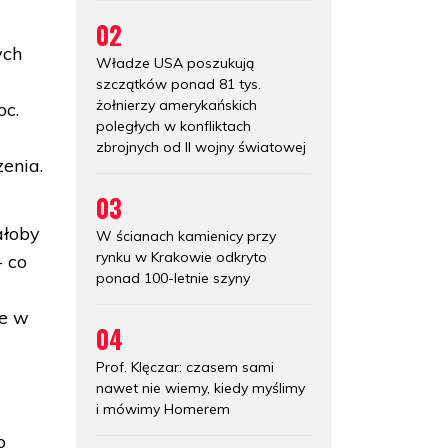
02
ych
Władze USA poszukują
szczątków ponad 81 tys.
żołnierzy amerykańskich
oc.
poległych w konfliktach
zbrojnych od II wojny światowej
enia.
03
ałoby
W ścianach kamienicy przy
rynku w Krakowie odkryto
- co
ponad 100-letnie szyny
ie w
04
Prof. Klęczar: czasem sami
nawet nie wiemy, kiedy myślimy
i mówimy Homerem
o