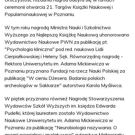
ceremonii otwarcia 21. Targów Książki Naukowej i
Popularnonaukowej w Poznaniu.
W tym roku nagrodą Ministra Nauki i Szkolnictwa
Wyższego za Najlepszą Książkę Naukową uhonorowano
Wydawnictwo Naukowe PWN za publikację pt.
"Psychologia kliniczna" pod red. naukowa Lidii
Cierpiałkowskiej i Heleny Sęk. Równorzędną nagrodę -
Rektora Uniwersytetu im. Adama Mickiewicza w
Poznaniu przyznano Fundacji na rzecz Nauki Polskiej za
publikację "W cieniu Dżesera. Badania polskich
archeologów w Sakkarze" autorstwa Karola Myśliwca.
W piątek przyznano również Nagrodę Stowarzyszenia
Wydawców Szkół Wyższych im. księdza Edwarda
Pudełki, której laureatem zostało Wydawnictwo
Naukowe Uniwersytetu im. Adama Mickiewicza w
Poznaniu za publikację "Neurobiologia nazywania. O
anomii proprialnej i apelatywnej" autorstwa Małgorzaty