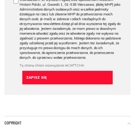
Historii Polski, ul. Gwardii 1, 01-538 Warszawa, (dalej MHP) jako
Administratora danych osobowych oraz wszelkie podmioty
działające na rzecz lub zlecenie MHP do przetwarzania moich
danych osob. (e-mail) w zakresie i celach niezbędnych do
otrzymywania newslettera dzieje.pl od dnia wyrażenia tej zgody do
jej odwołania. Jestem świadomy/a, że mam prawo w dowolnym
momencie odwołać zgodę oraz że odwołanie zgody nie wpływa na
zgodność z prawem przetwarzania, którego dokonano na podstawie
zgody udzielonej przed jej wycofaniem. Jestem też świadomy/a, że
przysługuje mi prawo dostępu do moich danych, do ich
sprostowania, do ograniczenia przetwarzania, do przenoszenia
danych, do sprzeciwu wobec przetwarzania.
COPYRIGHT