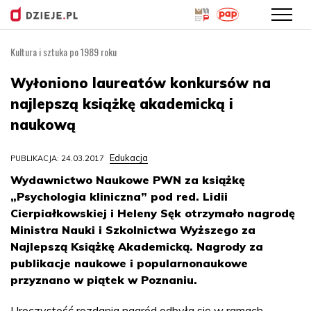
Kultura i sztuka po 1989 roku
Przejdź
do
Wyłoniono laureatów konkursów na
treści
najlepszą książkę akademicką i
naukową
Edukacja
PUBLIKACJA: 24.03.2017
Wydawnictwo Naukowe PWN za książkę
„Psychologia kliniczna” pod red. Lidii
Cierpiałkowskiej i Heleny Sęk otrzymało nagrodę
Ministra Nauki i Szkolnictwa Wyższego za
Najlepszą Książkę Akademicką. Nagrody za
publikacje naukowe i popularnonaukowe
przyznano w piątek w Poznaniu.
Uroczystość rozdania nagród odbyła się w ramach