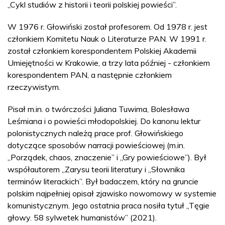
„Cykl studiów z historii i teorii polskiej powieści”.
W 1976 r. Głowiński został profesorem. Od 1978 r. jest
członkiem Komitetu Nauk o Literaturze PAN. W 1991 r.
został członkiem korespondentem Polskiej Akademii
Umiejętności w Krakowie, a trzy lata później - członkiem
korespondentem PAN, a następnie członkiem
rzeczywistym.
Pisał m.in. o twórczości Juliana Tuwima, Bolesława
Leśmiana i o powieści młodopolskiej. Do kanonu lektur
polonistycznych należą prace prof. Głowińskiego
dotyczące sposobów narracji powieściowej (m.in.
„Porządek, chaos, znaczenie” i „Gry powieściowe”). Był
współautorem „Zarysu teorii literatury i „Słownika
terminów literackich”. Był badaczem, który na gruncie
polskim najpełniej opisał zjawisko nowomowy w systemie
komunistycznym. Jego ostatnia praca nosiła tytuł „Tęgie
głowy. 58 sylwetek humanistów” (2021).