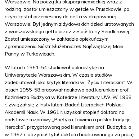
Warszawie. Na początku okupacji niemieckiej wraz z
rodziną, został umieszczony w getcie w Pruszkowie, po
czym został przeniesiony do getta w okupowanej
Warszawie. Był jednym z żydowskich dzieci uratowanych
z warszawskiego getta przez zespół Ireny Sendlerowej.
Został umieszczony w zakładzie opiekuńczym
Zgromadzenia Sióstr Służebniczek Najświętszej Marii
Panny w Turkowicach.
W latach 1951-54 studiował polonistykę na
Uniwersytecie Warszawskim. W czasie studiów
zadebiutował jako krytyk literacki w „Życiu Literackim”. W
latach 1955-58 pracował naukowo pod kierunkiem prof.
Kazimierza Budzyka w Katedrze Literatury UW. W 1958
r. związał się z Instytutem Badań Literackich Polskiej
Akademii Nauk. W 1961 r. uzyskał stopień doktora na
podstawie rozprawy „Poetyka Tuwima a polska tradycja
literacka”, przygotowaną pod kierunkiem prof. Budzyka, a
w 1967 r. otrzymał tytuł doktora habilitowanego za pracę