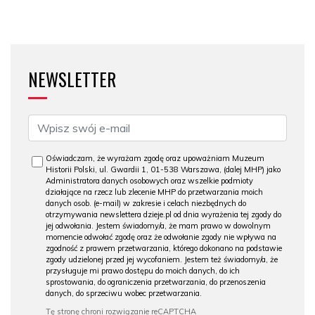
NEWSLETTER
Oświadczam, że wyrażam zgodę oraz upoważniam Muzeum
Historii Polski, ul. Gwardii 1, 01-538 Warszawa, (dalej MHP) jako
Administratora danych osobowych oraz wszelkie podmioty
działające na rzecz lub zlecenie MHP do przetwarzania moich
danych osob. (e-mail) w zakresie i celach niezbędnych do
otrzymywania newslettera dzieje.pl od dnia wyrażenia tej zgody do
jej odwołania. Jestem świadomy/a, że mam prawo w dowolnym
momencie odwołać zgodę oraz że odwołanie zgody nie wpływa na
zgodność z prawem przetwarzania, którego dokonano na podstawie
zgody udzielonej przed jej wycofaniem. Jestem też świadomy/a, że
przysługuje mi prawo dostępu do moich danych, do ich
sprostowania, do ograniczenia przetwarzania, do przenoszenia
danych, do sprzeciwu wobec przetwarzania.