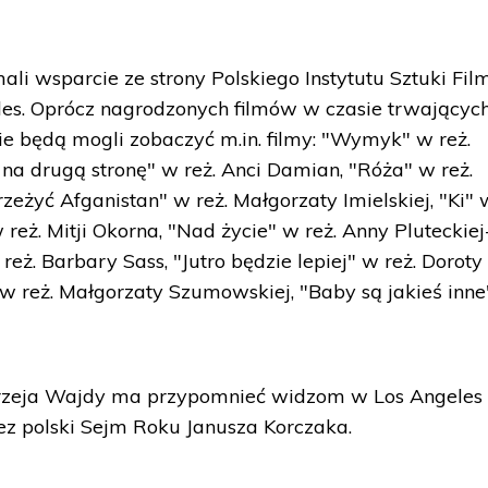
ali wsparcie ze strony Polskiego Instytutu Sztuki Fi
les. Oprócz nagrodzonych filmów w czasie trwającyc
e będą mogli zobaczyć m.in. filmy: "Wymyk" w reż.
 na drugą stronę" w reż. Anci Damian, "Róża" w reż.
żyć Afganistan" w reż. Małgorzaty Imielskiej, "Ki" w
reż. Mitji Okorna, "Nad życie" w reż. Anny Pluteckiej
eż. Barbary Sass, "Jutro będzie lepiej" w reż. Doroty
 w reż. Małgorzaty Szumowskiej, "Baby są jakieś inn
drzeja Wajdy ma przypomnieć widzom w Los Angeles
z polski Sejm Roku Janusza Korczaka.