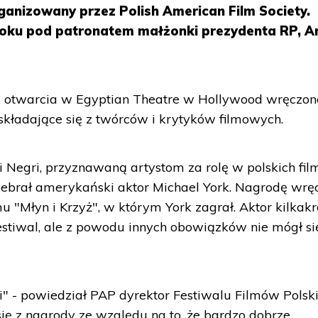
ganizowany przez Polish American Film Society.
roku pod patronatem małżonki prezydenta RP, A
i otwarcia w Egyptian Theatre w Hollywood wręczon
składające się z twórców i krytyków filmowych.
 Negri, przyznawaną artystom za rolę w polskich fil
debrał amerykański aktor Michael York. Nagrodę wrę
u "Młyn i Krzyż", w którym York zagrał. Aktor kilkakr
estiwal, ale z powodu innych obowiązków nie mógł si
" - powiedział PAP dyrektor Festiwalu Filmów Polsk
się z nagrody ze względu na to, że bardzo dobrze