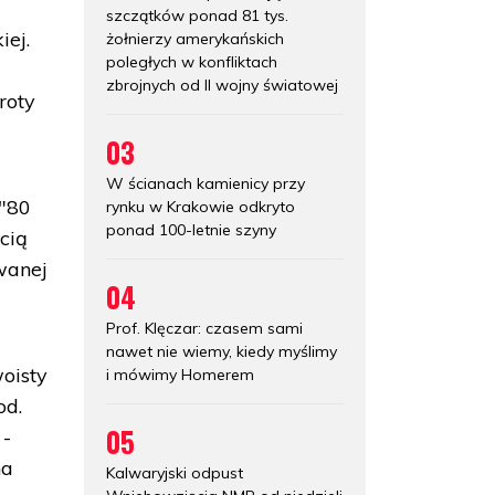
szczątków ponad 81 tys.
iej.
żołnierzy amerykańskich
poległych w konfliktach
a
zbrojnych od II wojny światowej
roty
03
W ścianach kamienicy przy
 "80
rynku w Krakowie odkryto
ponad 100-letnie szyny
cią
wanej
04
Prof. Klęczar: czasem sami
nawet nie wiemy, kiedy myślimy
oisty
i mówimy Homerem
od.
05
 -
na
Kalwaryjski odpust