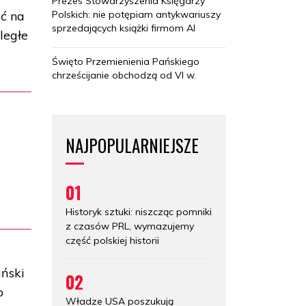
Prezes Stowarzyszenia Księgarzy
Polskich: nie potępiam antykwariuszy
ć na
sprzedających książki firmom AI
ległe
Święto Przemienienia Pańskiego
chrześcijanie obchodzą od VI w.
NAJPOPULARNIEJSZE
01
Historyk sztuki: niszcząc pomniki
z czasów PRL, wymazujemy
część polskiej historii
ański
02
o
Władze USA poszukują