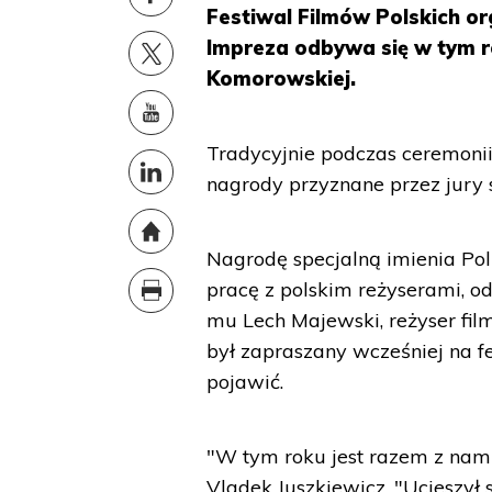
Festiwal Filmów Polskich or
Impreza odbywa się w tym 
Komorowskiej.
Tradycyjnie podczas ceremoni
nagrody przyznane przez jury 
Nagrodę specjalną imienia Poli
pracę z polskim reżyserami, o
mu Lech Majewski, reżyser film
był zapraszany wcześniej na f
pojawić.
"W tym roku jest razem z nami
Vladek Juszkiewicz. "Ucieszył 