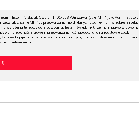
m Historii Polski, ul. Gwardii 1, 01-538 Warszawa, (dalej MHP) jako Administratora
 rzecz lub zlecenie MHP do przetwarzania moich danych osob. (e-mail) w zakresie i celac
 dnia wyrażenia tej zgody do jej odwołania. Jestem świadomy/a, że mam prawo w dowoln
wpływa na zgodność z prawem przetwarzania, którego dokonano na podstawie zgody
, że przysługuje mi prawo dostępu do moich danych, do ich sprostowania, do ograniczeni
wobec przetwarzania.