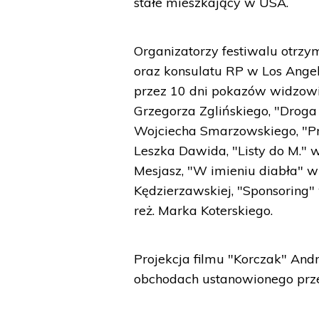
stałe mieszkający w USA.
Organizatorzy festiwalu otrzym
oraz konsulatu RP w Los Ange
przez 10 dni pokazów widzowi
Grzegorza Zglińskiego, "Droga
Wojciecha Smarzowskiego, "Prze
Leszka Dawida, "Listy do M." w 
Mesjasz, "W imieniu diabła" w r
Kędzierzawskiej, "Sponsoring"
reż. Marka Koterskiego.
Projekcja filmu "Korczak" An
obchodach ustanowionego prze