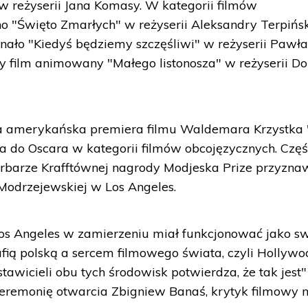
 reżyserii Jana Komasy. W kategorii filmów
 "Święto Zmarłych" w reżyserii Aleksandry Terpińsk
nało "Kiedyś będziemy szczęśliwi" w reżyserii Pawł
y film animowany "Małego listonosza" w reżyserii Do
ła amerykańska premiera filmu Waldemara Krzystka
a do Oscara w kategorii filmów obcojęzycznych. Częś
arbarze Krafftównej nagrody Modjeska Prize przyzna
 Modrzejewskiej w Los Angeles.
os Angeles w zamierzeniu miał funkcjonować jako sw
ią polską a sercem filmowego świata, czyli Hollywo
tawicieli obu tych środowisk potwierdza, że tak jest"
remonię otwarcia Zbigniew Banaś, krytyk filmowy 