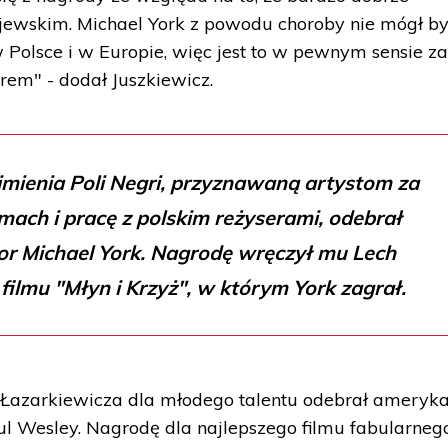
ewskim. Michael York z powodu choroby nie mógł by
 Polsce i w Europie, więc jest to w pewnym sensie za
rem" - dodał Juszkiewicz.
imienia Poli Negri, przyznawaną artystom za
ilmach i pracę z polskim reżyserami, odebrał
or Michael York. Nagrodę wręczył mu Lech
filmu "Młyn i Krzyż", w którym York zagrał.
a Łazarkiewicza dla młodego talentu odebrał ameryk
aul Wesley. Nagrodę dla najlepszego filmu fabularneg