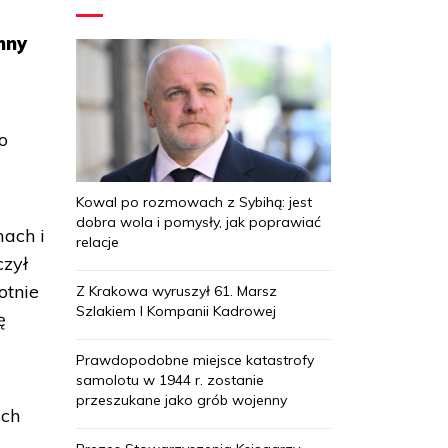
nny
o
Kowal po rozmowach z Sybihą: jest
dobra wola i pomysły, jak poprawiać
mach i
relacje
czył
otnie
Z Krakowa wyruszył 61. Marsz
Szlakiem I Kompanii Kadrowej
ę
Prawdopodobne miejsce katastrofy
samolotu w 1944 r. zostanie
przeszukane jako grób wojenny
ich