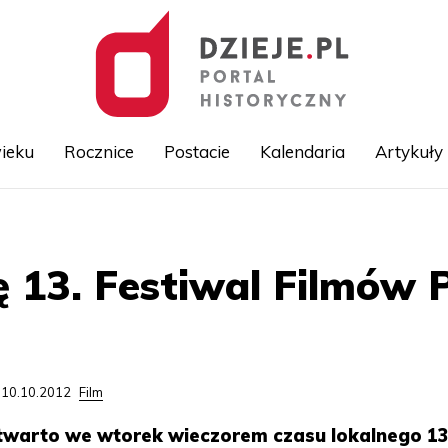
ieku
Rocznice
Postacie
Kalendaria
Artykuły
Przejdź
do
treści
ę 13. Festiwal Filmów 
 10.10.2012
Film
twarto we wtorek wieczorem czasu lokalnego 13