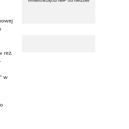
Wniebowzięcia NMP od niedzieli
lmowej
h
 reż.
-
e" w
 o