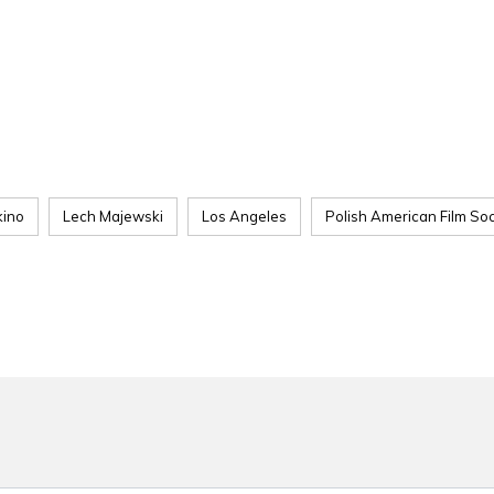
kino
Lech Majewski
Los Angeles
Polish American Film Soc