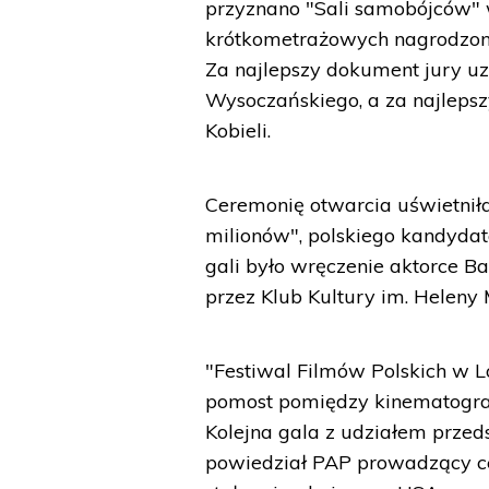
przyznano "Sali samobójców" w
krótkometrażowych nagrodzono
Za najlepszy dokument jury uz
Wysoczańskiego, a za najlepsz
Kobieli.
Ceremonię otwarcia uświetni
milionów", polskiego kandydat
gali było wręczenie aktorce B
przez Klub Kultury im. Heleny
"Festiwal Filmów Polskich w L
pomost pomiędzy kinematograf
Kolejna gala z udziałem przeds
powiedział PAP prowadzący ce