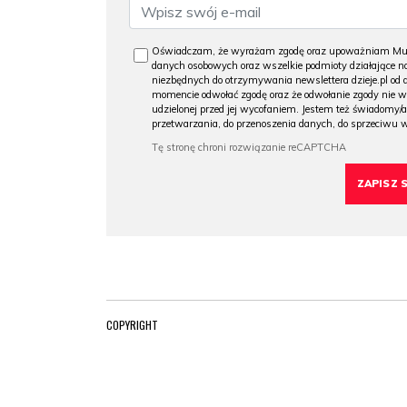
Oświadczam, że wyrażam zgodę oraz upoważniam Muzeu
danych osobowych oraz wszelkie podmioty działające na
niezbędnych do otrzymywania newslettera dzieje.pl od
momencie odwołać zgodę oraz że odwołanie zgody nie 
udzielonej przed jej wycofaniem. Jestem też świadomy/a
przetwarzania, do przenoszenia danych, do sprzeciwu 
COPYRIGHT