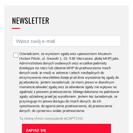
NEWSLETTER
Oświadczam, że wyrażam zgodę oraz upoważniam Muzeum
Historii Polski, ul. Gwardii 1, 01-538 Warszawa, (dalej MHP) jako
Administratora danych osobowych oraz wszelkie podmioty
działające na rzecz lub zlecenie MHP do przetwarzania moich
danych osob. (e-mail) w zakresie i celach niezbędnych do
otrzymywania newslettera dzieje.pl od dnia wyrażenia tej zgody do
jej odwołania. Jestem świadomy/a, że mam prawo w dowolnym
momencie odwołać zgodę oraz że odwołanie zgody nie wpływa na
zgodność z prawem przetwarzania, którego dokonano na podstawie
zgody udzielonej przed jej wycofaniem. Jestem też świadomy/a, że
przysługuje mi prawo dostępu do moich danych, do ich
sprostowania, do ograniczenia przetwarzania, do przenoszenia
danych, do sprzeciwu wobec przetwarzania.