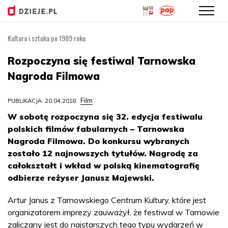
Kultura i sztuka po 1989 roku
Przejdź
do
Rozpoczyna się festiwal Tarnowska
treści
Nagroda Filmowa
Film
PUBLIKACJA: 20.04.2018
W sobotę rozpoczyna się 32. edycja festiwalu
polskich filmów fabularnych – Tarnowska
Nagroda Filmowa. Do konkursu wybranych
zostało 12 najnowszych tytułów. Nagrodę za
całokształt i wkład w polską kinematografię
odbierze reżyser Janusz Majewski.
Artur Janus z Tarnowskiego Centrum Kultury, które jest
organizatorem imprezy zauważył, że festiwal w Tarnowie
zaliczany jest do najstarszych tego typu wydarzeń w