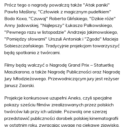
Prócz tego o nagrody powalczą także "Atak paniki"
Pawła Maślony, "Człowiek z magicznym pudełkiem"
Bodo Koxa, "Czuwaj" Roberta Glińskiego, "Dzikie róże"
Anny Jadowskiej, "Najlepszy" Łukasza Palkowskiego,
"Pewnego razu w listopadzie" Andrzeja Jakimowskiego,
"Pomiędzy słowami" Urszuli Antoniak i "Zgoda" Macieja
Sobieszczańskiego. Tradycyjnie projekcjom towarzyszyć
będą spotkania z twórcami.
Filmy będą walczyć o Nagrodę Grand Prix – Statuetkę
Maszkarona, a także Nagrodę Publiczności oraz Nagrodę
Jury Młodzieżowego. Przewodniczącym jury jest reżyser
Janusz Zaorski.
Projekcje konkursowe uzupełni Aneks, czyli specjalne
pokazy sześciu filmów zrealizowanych przez polskich
twórców lub przy ich udziale. Pozwolą one szerzej
przedstawić publiczności dorobek polskiej kinematografii
w ostatnim roku, zwracając uwagę na ciekawe zjawiska,