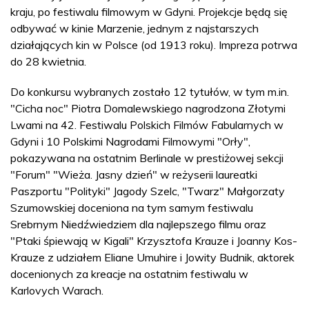
kraju, po festiwalu filmowym w Gdyni. Projekcje będą się
odbywać w kinie Marzenie, jednym z najstarszych
działających kin w Polsce (od 1913 roku). Impreza potrwa
do 28 kwietnia.
Do konkursu wybranych zostało 12 tytułów, w tym m.in.
"Cicha noc" Piotra Domalewskiego nagrodzona Złotymi
Lwami na 42. Festiwalu Polskich Filmów Fabularnych w
Gdyni i 10 Polskimi Nagrodami Filmowymi "Orły",
pokazywana na ostatnim Berlinale w prestiżowej sekcji
"Forum" "Wieża. Jasny dzień" w reżyserii laureatki
Paszportu "Polityki" Jagody Szelc, "Twarz" Małgorzaty
Szumowskiej doceniona na tym samym festiwalu
Srebrnym Niedźwiedziem dla najlepszego filmu oraz
"Ptaki śpiewają w Kigali" Krzysztofa Krauze i Joanny Kos-
Krauze z udziałem Eliane Umuhire i Jowity Budnik, aktorek
docenionych za kreacje na ostatnim festiwalu w
Karlovych Warach.