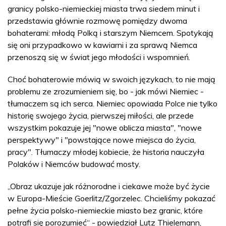
granicy polsko-niemieckiej miasta trwa siedem minut i
przedstawia głównie rozmowę pomiędzy dwoma
bohaterami: młodą Polką i starszym Niemcem. Spotykają
się oni przypadkowo w kawiarni i za sprawą Niemca
przenoszą się w świat jego młodości i wspomnień.
Choć bohaterowie mówią w swoich językach, to nie mają
problemu ze zrozumieniem się, bo - jak mówi Niemiec -
tłumaczem są ich serca. Niemiec opowiada Polce nie tylko
historię swojego życia, pierwszej miłości, ale przede
wszystkim pokazuje jej "nowe oblicza miasta", "nowe
perspektywy" i "powstające nowe miejsca do życia,
pracy". Tłumaczy młodej kobiecie, że historia nauczyła
Polaków i Niemców budować mosty.
„Obraz ukazuje jak różnorodne i ciekawe może być życie
w Europa-Mieście Goerlitz/Zgorzelec. Chcieliśmy pokazać
pełne życia polsko-niemieckie miasto bez granic, które
potrafi się porozumieć“ - powiedział Lutz Thielemann,