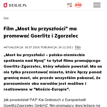
Inne
Przejdź
do
Film „Most ku przyszłości” ma
treści
promować Goerlitz i Zgorzelec
Film
AKTUALIZACJA: 18.07.2016, PUBLIKACJA: 24.12.2011
„Most ku przyszłości – polsko-niemieckie
spotkania nad Nysą” to tytuł filmu promującego
Goerlitz-Zgorzelec, który właśnie powstał. Ma on
nie tylko prezentować miasta, które łączy ponad
granicą most, ale przede wszystkim pokazać, że
porozumienie obu narodów jest możliwe i
realizowane w "Mieście-Europie".
Jak powiedział PAP Kai Grebasch z Europastadt
GoerlitzZgorzelec GmbHZ, film promujący dwa leżące na