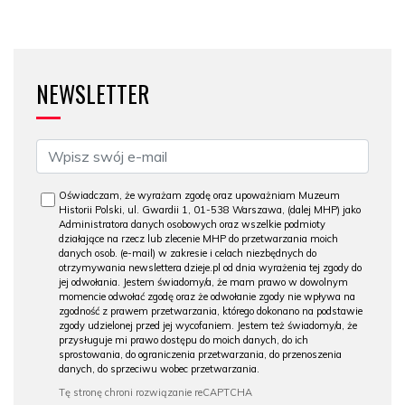
NEWSLETTER
Oświadczam, że wyrażam zgodę oraz upoważniam Muzeum
Historii Polski, ul. Gwardii 1, 01-538 Warszawa, (dalej MHP) jako
Administratora danych osobowych oraz wszelkie podmioty
działające na rzecz lub zlecenie MHP do przetwarzania moich
danych osob. (e-mail) w zakresie i celach niezbędnych do
otrzymywania newslettera dzieje.pl od dnia wyrażenia tej zgody do
jej odwołania. Jestem świadomy/a, że mam prawo w dowolnym
momencie odwołać zgodę oraz że odwołanie zgody nie wpływa na
zgodność z prawem przetwarzania, którego dokonano na podstawie
zgody udzielonej przed jej wycofaniem. Jestem też świadomy/a, że
przysługuje mi prawo dostępu do moich danych, do ich
sprostowania, do ograniczenia przetwarzania, do przenoszenia
danych, do sprzeciwu wobec przetwarzania.