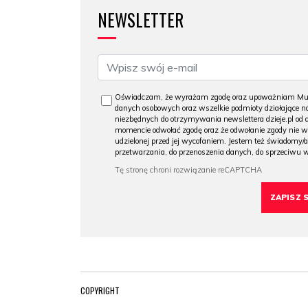
NEWSLETTER
Oświadczam, że wyrażam zgodę oraz upoważniam Muzeu
danych osobowych oraz wszelkie podmioty działające na
niezbędnych do otrzymywania newslettera dzieje.pl od
momencie odwołać zgodę oraz że odwołanie zgody nie 
udzielonej przed jej wycofaniem. Jestem też świadomy/a
przetwarzania, do przenoszenia danych, do sprzeciwu 
COPYRIGHT