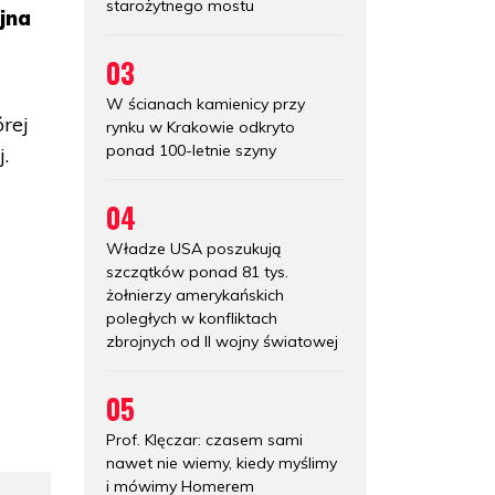
starożytnego mostu
jna
03
W ścianach kamienicy przy
órej
rynku w Krakowie odkryto
ponad 100-letnie szyny
.
04
Władze USA poszukują
szczątków ponad 81 tys.
żołnierzy amerykańskich
poległych w konfliktach
zbrojnych od II wojny światowej
05
Prof. Klęczar: czasem sami
nawet nie wiemy, kiedy myślimy
i mówimy Homerem