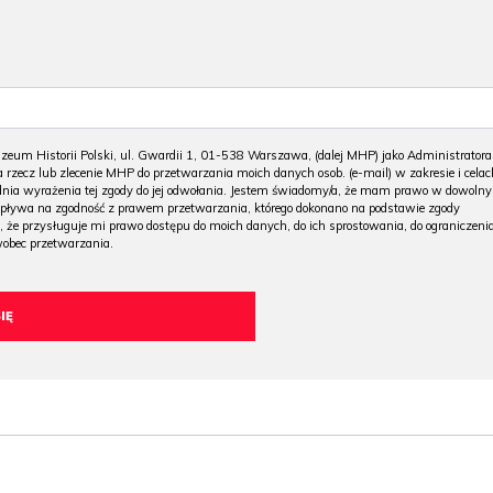
m Historii Polski, ul. Gwardii 1, 01-538 Warszawa, (dalej MHP) jako Administratora
 rzecz lub zlecenie MHP do przetwarzania moich danych osob. (e-mail) w zakresie i celac
 dnia wyrażenia tej zgody do jej odwołania. Jestem świadomy/a, że mam prawo w dowoln
wpływa na zgodność z prawem przetwarzania, którego dokonano na podstawie zgody
, że przysługuje mi prawo dostępu do moich danych, do ich sprostowania, do ograniczeni
wobec przetwarzania.