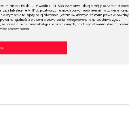
m Historii Polski, ul. Gwardii 1, 01-538 Warszawa, (dalej MHP) jako Administratora
 rzecz lub zlecenie MHP do przetwarzania moich danych osob. (e-mail) w zakresie i celac
 dnia wyrażenia tej zgody do jej odwołania. Jestem świadomy/a, że mam prawo w dowoln
wpływa na zgodność z prawem przetwarzania, którego dokonano na podstawie zgody
, że przysługuje mi prawo dostępu do moich danych, do ich sprostowania, do ograniczeni
wobec przetwarzania.