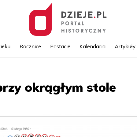
ieku
Rocznice
Postacie
Kalendaria
Artykuły
Przejdź
do
treści
przy okrągłym stole