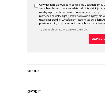
Oświadczam, że wyrażam zgodę oraz upoważniam Muzeu
danych osobowych oraz wszelkie podmioty działające na
niezbędnych do otrzymywania newslettera dzieje.pl od
momencie odwołać zgodę oraz że odwołanie zgody nie 
udzielonej przed jej wycofaniem. Jestem też świadomy/a
przetwarzania, do przenoszenia danych, do sprzeciwu 
COPYRIGHT
COPYRIGHT