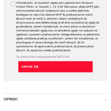
Oświadczam, że wyrażam zgodę oraz upoważniam Muzeum
Historii Polski, ul. Gwardii 1, 01-538 Warszawa, (dalej MHP) jako
Administratora danych osobowych oraz wszelkie podmioty
działające na rzecz lub zlecenie MHP do przetwarzania moich
danych osob. (e-mail) w zakresie i celach niezbędnych do
otrzymywania newslettera dzieje.pl od dnia wyrażenia tej zgody do
jej odwołania. Jestem świadomy/a, że mam prawo w dowolnym
momencie odwołać zgodę oraz że odwołanie zgody nie wpływa na
zgodność z prawem przetwarzania, którego dokonano na podstawie
zgody udzielonej przed jej wycofaniem. Jestem też świadomy/a, że
przysługuje mi prawo dostępu do moich danych, do ich
sprostowania, do ograniczenia przetwarzania, do przenoszenia
danych, do sprzeciwu wobec przetwarzania.
COPYRIGHT