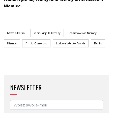
Niemiec.
bitwa o Berlin
kapitulacja III Rzeszy
nazistowskie Niemcy
Niemcy
Armia Czerwona
Ludowe Wojsko Polskie
Berlin
NEWSLETTER