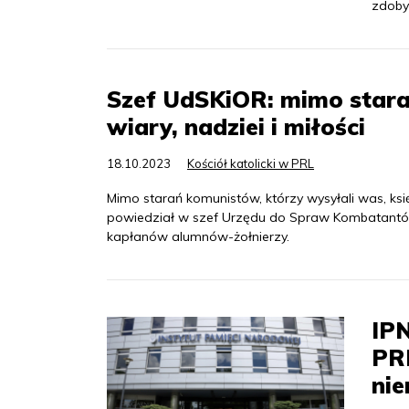
zdobyc
Szef UdSKiOR: mimo starań
wiary, nadziei i miłości
18.10.2023
Kościół katolicki w PRL
Mimo starań komunistów, którzy wysyłali was, księż
powiedział w szef Urzędu do Spraw Kombatantów
kapłanów alumnów-żołnierzy.
IPN
PRL
ni