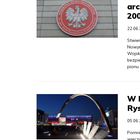
ar
20
22.06
Stwie
Nowym
Wojsk
bezpi
pionu
W 
Rys
05.06
Pomni
wiecz