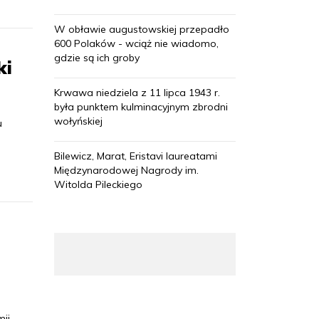
W obławie augustowskiej przepadło
600 Polaków - wciąż nie wiadomo,
gdzie są ich groby
ki
Krwawa niedziela z 11 lipca 1943 r.
była punktem kulminacyjnym zbrodni
wołyńskiej
u
Bilewicz, Marat, Eristavi laureatami
Międzynarodowej Nagrody im.
Witolda Pileckiego
mii