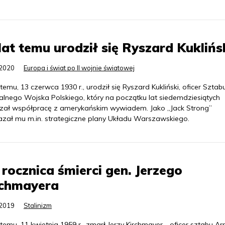
lat temu urodził się Ryszard Kuklińs
.2020
Europa i świat po II wojnie światowej
 temu, 13 czerwca 1930 r., urodził się Ryszard Kukliński, oficer Sztab
alnego Wojska Polskiego, który na początku lat siedemdziesiątych
zał współpracę z amerykańskim wywiadem. Jako „Jack Strong”
azał mu m.in. strategiczne plany Układu Warszawskiego.
 rocznica śmierci gen. Jerzego
rchmayera
.2019
Stalinizm
 temu, 11 kwietnia 1959 r., zmarł Jerzy Kirchmayer - oficer sztabu Ar