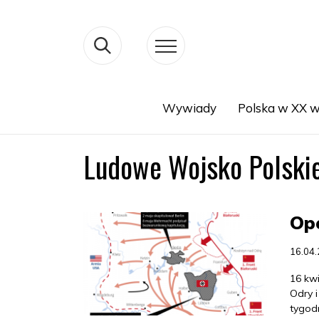
Wywiady
Polska w XX w
Search
Ludowe Wojsko Polski
Ope
16.04
16 kwi
Odry i
tygodn