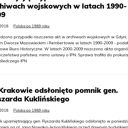
chiwach wojskowych w latach 1990-
09
.2018
Polska po 1989 roku
rdzono przypadki niszczenia akt w archiwach wojskowych w Gdyni,
 Dworze Mazowieckim i Rembertowie w latach 1990-2009 - poda
owe Biuro Historyczne. W latach 2000-2009 niszczono akta organ
eczeństwa państwa, mimo ustawy o IPN. Sprawa trafiła do prokurat
 śledczego IPN.
Krakowie odsłonięto pomnik gen.
zarda Kuklińskiego
.2018
Polska po 1989 roku
k upamiętniający gen. Ryszarda Kuklińskiego odsłonięto w poniedzi
orem na pl. Jana Nowaka-Jeziorańskiego przed dawnym budynkie