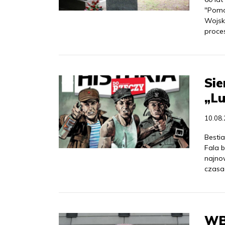
"Pomo
Wojsk
proce
Sie
„L
10.08
Bestia
Fala 
najno
czasac
WBH