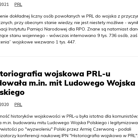
.2021
PRL
lenie dokładnej liczny osób powołanych w PRL do wojska z przyczy
cznych, przy obecnym stanie wiedzy, nie jest niestety możliwe - wyni
macji Instytutu Pamięci Narodowej dla RPO. Znane są natomiast dan
zące stanu wojennego - wówczas internowano 9 tys. 736 osób, zaś
zenia” wojskowe wezwano 1 tys. 447.
storiografia wojskowa PRL-u
dowała m.in. mit Ludowego Wojska
skiego
.2020
PRL
ność historyków wojskowości w PRL-u była istotna dla komunistów
ła m.in. budowaniu mitu Ludowego Wojska Polskiego i legitymizowa
ywistości po "wyzwoleniu" Polski przez Armię Czerwoną - podali
izatorzy konferencji naukowej IPN "Historiografia wojskowa w PRL"