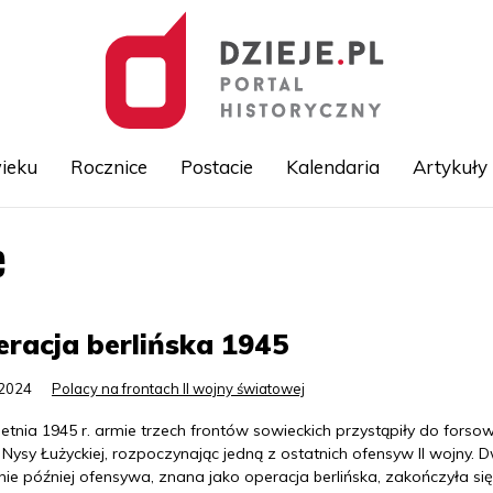
ieku
Rocznice
Postacie
Kalendaria
Artykuły
e
Przejdź
do
treści
racja berlińska 1945
.2024
Polacy na frontach II wojny światowej
etnia 1945 r. armie trzech frontów sowieckich przystąpiły do forso
 Nysy Łużyckiej, rozpoczynając jedną z ostatnich ofensyw II wojny. 
ie później ofensywa, znana jako operacja berlińska, zakończyła się