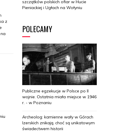
szczątków polskich ofiar w Hucie
Pieniackiej i Ugłach na Wołyniu
n
ka z
POLECAMY
e
 na
Publiczne egzekucje w Polsce po II
wojnie. Ostatnia miała miejsce w 1946
r. - w Poznaniu
;
niu
Archeolog: kamienne wały w Górach
Izerskich znikają, choć są unikatowym
.
świadectwem historii