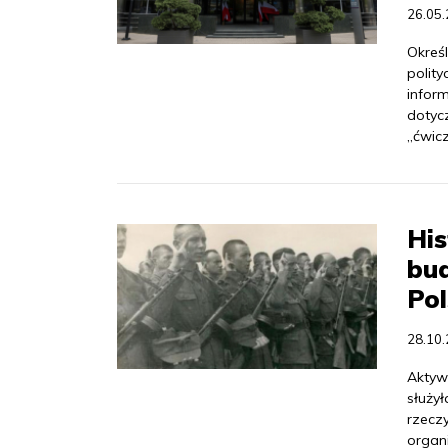
26.05
Okreś
polity
infor
dotyc
„ćwic
Hi
bu
Pol
28.10
Aktyw
służy
rzecz
organ