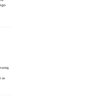
wego
ronią.
i w