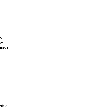
ło
ów
ury i
ałek
m