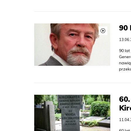
90 
13.06
90 lat
Gener
nawią
przek
60.
Ki
11.04
60 lat