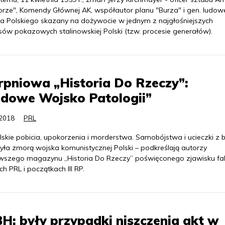
rze", Komendy Głównej AK, współautor planu "Burza" i gen. ludo
a Polskiego skazany na dożywocie w jednym z najgłośniejszych
sów pokazowych stalinowskiej Polski (tzw. procesie generałów).
rpniowa „Historia Do Rzeczy”:
udowe Wojsko Patologii”
.2018
PRL
lskie pobicia, upokorzenia i morderstwa. Samobójstwa i ucieczki z b
była zmorą wojska komunistycznej Polski – podkreślają autorzy
wszego magazynu „Historia Do Rzeczy” poświęconego zjawisku fal
h PRL i początkach III RP.
: były przypadki niszczenia akt w