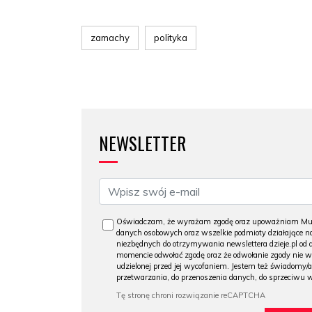
zamachy
polityka
NEWSLETTER
Oświadczam, że wyrażam zgodę oraz upoważniam Muzeu
danych osobowych oraz wszelkie podmioty działające na
niezbędnych do otrzymywania newslettera dzieje.pl od
momencie odwołać zgodę oraz że odwołanie zgody nie 
udzielonej przed jej wycofaniem. Jestem też świadomy/a
przetwarzania, do przenoszenia danych, do sprzeciwu 