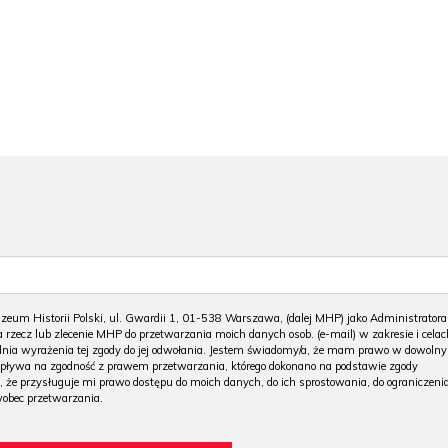
m Historii Polski, ul. Gwardii 1, 01-538 Warszawa, (dalej MHP) jako Administratora
 rzecz lub zlecenie MHP do przetwarzania moich danych osob. (e-mail) w zakresie i celac
 dnia wyrażenia tej zgody do jej odwołania. Jestem świadomy/a, że mam prawo w dowoln
wpływa na zgodność z prawem przetwarzania, którego dokonano na podstawie zgody
, że przysługuje mi prawo dostępu do moich danych, do ich sprostowania, do ograniczeni
wobec przetwarzania.