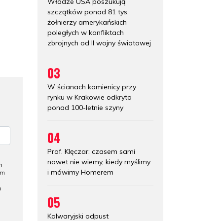
Władze USA poszukują
szczątków ponad 81 tys.
żołnierzy amerykańskich
poległych w konfliktach
zbrojnych od II wojny światowej
03
W ścianach kamienicy przy
rynku w Krakowie odkryto
ponad 100-letnie szyny
04
Prof. Klęczar: czasem sami
nawet nie wiemy, kiedy myślimy
h
i mówimy Homerem
ym
a
05
Kalwaryjski odpust