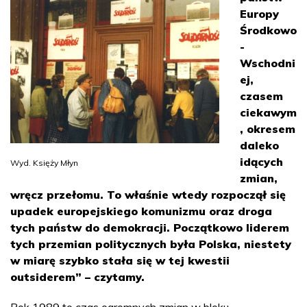
Europy
Środkowo
-
Wschodni
ej,
czasem
ciekawym
, okresem
daleko
idących
Wyd. Księży Młyn
zmian,
wręcz przełomu. To właśnie wtedy rozpoczął się
upadek europejskiego komunizmu oraz droga
tych państw do demokracji. Początkowo liderem
tych przemian politycznych była Polska, niestety
w miarę szybko stała się w tej kwestii
outsiderem” – czytamy.