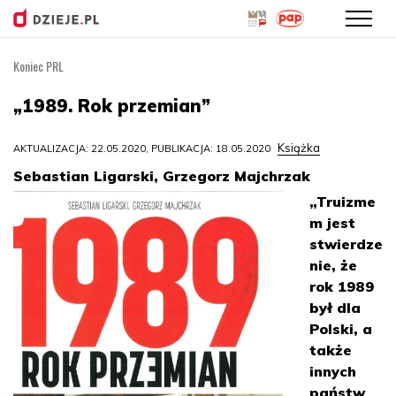
Koniec PRL
Przejdź
do
„1989. Rok przemian”
treści
Książka
AKTUALIZACJA: 22.05.2020, PUBLIKACJA: 18.05.2020
Sebastian Ligarski, Grzegorz Majchrzak
„Truizme
m jest
stwierdze
nie, że
rok 1989
był dla
Polski, a
także
innych
państw