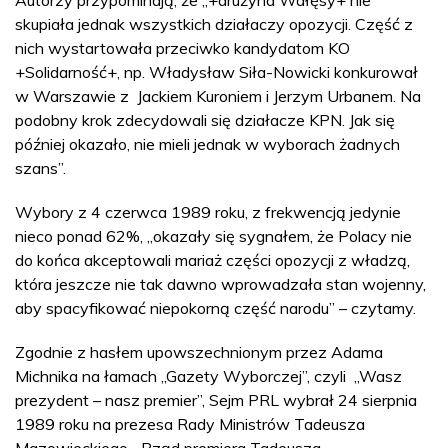
Autorzy przypominają, że „+drużyna Wałęsy+ nie
skupiała jednak wszystkich działaczy opozycji. Część z
nich wystartowała przeciwko kandydatom KO
+Solidarność+, np. Władysław Siła-Nowicki konkurował
w Warszawie z Jackiem Kuroniem i Jerzym Urbanem. Na
podobny krok zdecydowali się działacze KPN. Jak się
później okazało, nie mieli jednak w wyborach żadnych
szans”.
Wybory z 4 czerwca 1989 roku, z frekwencją jedynie
nieco ponad 62%, „okazały się sygnałem, że Polacy nie
do końca akceptowali mariaż części opozycji z władzą,
która jeszcze nie tak dawno wprowadzała stan wojenny,
aby spacyfikować niepokorną część narodu” – czytamy.
Zgodnie z hasłem upowszechnionym przez Adama
Michnika na łamach „Gazety Wyborczej”, czyli „Wasz
prezydent – nasz premier”, Sejm PRL wybrał 24 sierpnia
1989 roku na prezesa Rady Ministrów Tadeusza