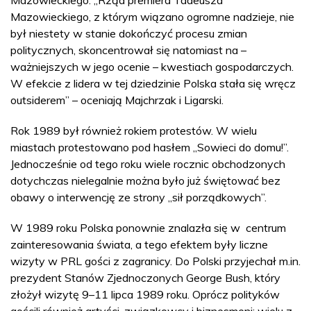
Mazowieckiego. „Rząd premiera Tadeusza
Mazowieckiego, z którym wiązano ogromne nadzieje, nie
był niestety w stanie dokończyć procesu zmian
politycznych, skoncentrował się natomiast na –
ważniejszych w jego ocenie – kwestiach gospodarczych.
W efekcie z lidera w tej dziedzinie Polska stała się wręcz
outsiderem” – oceniają Majchrzak i Ligarski.
Rok 1989 był również rokiem protestów. W wielu
miastach protestowano pod hasłem „Sowieci do domu!”.
Jednocześnie od tego roku wiele rocznic obchodzonych
dotychczas nielegalnie można było już świętować bez
obawy o interwencję ze strony „sił porządkowych”.
W 1989 roku Polska ponownie znalazła się w centrum
zainteresowania świata, a tego efektem były liczne
wizyty w PRL gości z zagranicy. Do Polski przyjechał m.in.
prezydent Stanów Zjednoczonych George Bush, który
złożył wizytę 9–11 lipca 1989 roku. Oprócz polityków