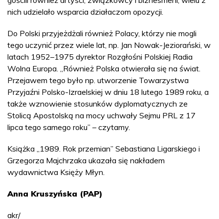
gościli również artyści, związkowcy i biznesmeni; wielu z
nich udzielało wsparcia działaczom opozycji.
Do Polski przyjeżdżali również Polacy, którzy nie mogli
tego uczynić przez wiele lat, np. Jan Nowak-Jeziorański, w
latach 1952–1975 dyrektor Rozgłośni Polskiej Radia
Wolna Europa. „Również Polska otwierała się na świat.
Przejawem tego było np. utworzenie Towarzystwa
Przyjaźni Polsko-Izraelskiej w dniu 18 lutego 1989 roku, a
także wznowienie stosunków dyplomatycznych ze
Stolicą Apostolską na mocy uchwały Sejmu PRL z 17
lipca tego samego roku” – czytamy.
Książka „1989. Rok przemian” Sebastiana Ligarskiego i
Grzegorza Majchrzaka ukazała się nakładem
wydawnictwa Księży Młyn.
Anna Kruszyńska (PAP)
akr/