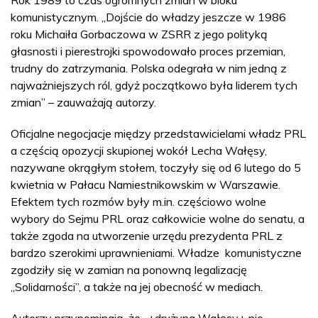
Rok 1989 to czas ogromnych zmian w bloku
komunistycznym. „Dojście do władzy jeszcze w 1986
roku Michaiła Gorbaczowa w ZSRR z jego polityką
głasnosti i pierestrojki spowodowało proces przemian,
trudny do zatrzymania. Polska odegrała w nim jedną z
najważniejszych ról, gdyż początkowo była liderem tych
zmian” – zauważają autorzy.
Oficjalne negocjacje między przedstawicielami władz PRL
a częścią opozycji skupionej wokół Lecha Wałęsy,
nazywane okrągłym stołem, toczyły się od 6 lutego do 5
kwietnia w Pałacu Namiestnikowskim w Warszawie.
Efektem tych rozmów były m.in. częściowo wolne
wybory do Sejmu PRL oraz całkowicie wolne do senatu, a
także zgoda na utworzenie urzędu prezydenta PRL z
bardzo szerokimi uprawnieniami. Władze komunistyczne
zgodziły się w zamian na ponowną legalizację
„Solidarności”, a także na jej obecność w mediach.