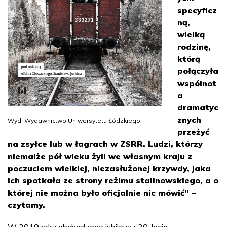
specyficz
ną,
wielką
rodzinę,
którą
połączyła
wspólnot
a
dramatyc
znych
Wyd. Wydawnictwo Uniwersytetu Łódzkiego
przeżyć
na zsyłce lub w łagrach w ZSRR. Ludzi, którzy
niemalże pół wieku żyli we własnym kraju z
poczuciem wielkiej, niezasłużonej krzywdy, jaka
ich spotkała ze strony reżimu stalinowskiego, a o
której nie można było oficjalnie nic mówić” –
czytamy.