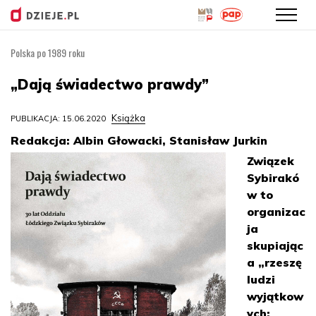
Polska po 1989 roku
Przejdź
do
„Dają świadectwo prawdy”
treści
Książka
PUBLIKACJA: 15.06.2020
Redakcja: Albin Głowacki, Stanisław Jurkin
Związek
Sybirakó
w to
organizac
ja
skupiając
a „rzeszę
ludzi
wyjątkow
ych: