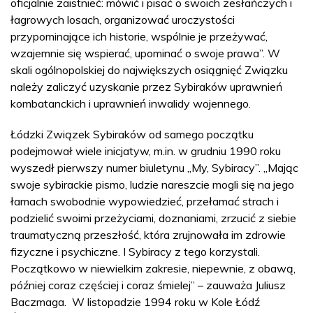
oficjalnie zaistnieć: mówić i pisać o swoich zesłańczych i
łagrowych losach, organizować uroczystości
przypominające ich historie, wspólnie je przeżywać,
wzajemnie się wspierać, upominać o swoje prawa”. W
skali ogólnopolskiej do największych osiągnięć Związku
należy zaliczyć uzyskanie przez Sybiraków uprawnień
kombatanckich i uprawnień inwalidy wojennego.
Łódzki Związek Sybiraków od samego początku
podejmował wiele inicjatyw, m.in. w grudniu 1990 roku
wyszedł pierwszy numer biuletynu „My, Sybiracy”. „Mając
swoje sybirackie pismo, ludzie nareszcie mogli się na jego
łamach swobodnie wypowiedzieć, przełamać strach i
podzielić swoimi przeżyciami, doznaniami, zrzucić z siebie
traumatyczną przeszłość, która zrujnowała im zdrowie
fizyczne i psychiczne. I Sybiracy z tego korzystali.
Początkowo w niewielkim zakresie, niepewnie, z obawą,
później coraz częściej i coraz śmielej” – zauważa Juliusz
Baczmaga. W listopadzie 1994 roku w Kole Łódź