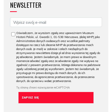
NEWSLETTER
Oświadczam, że wyrażam zgodę oraz upoważniam Muzeum
Historii Polski, ul. Gwardii 1, 01-538 Warszawa, (dalej MHP) jako
Administratora danych osobowych oraz wszelkie podmioty
działające na rzecz lub zlecenie MHP do przetwarzania moich
danych osob. (e-mail) w zakresie i celach niezbędnych do
otrzymywania newslettera dzieje.pl od dnia wyrażenia tej zgody do
jej odwołania. Jestem świadomy/a, że mam prawo w dowolnym
momencie odwołać zgodę oraz że odwołanie zgody nie wpływa na
zgodność z prawem przetwarzania, którego dokonano na podstawie
zgody udzielonej przed jej wycofaniem. Jestem też świadomy/a, że
przysługuje mi prawo dostępu do moich danych, do ich
sprostowania, do ograniczenia przetwarzania, do przenoszenia
danych, do sprzeciwu wobec przetwarzania.