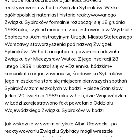
W 2019 roku obchodzono jubileusz 30-lecia
reaktywowania w Łodzi Związku Sybiraków. W skali
ogólnopolskiej natomiast historia reaktywowanego
Związku Sybiraków formalnie rozpoczął się 18 grudnia
1988 roku, czyli od momentu zarejestrowania w Wydziale
Społeczno-Administracyjnym Urzędu Miasta Stołecznego
Warszawy stowarzyszenia pod nazwą Związek
Sybiraków. „W Łodzi inicjatorem powołania oddziału
Związku był Mieczysław Wutke. Z jego inspiracji 28
lutego 1989 r. ukazał się w +Dzienniku Łódzkim+
komunikat o organizowaniu się środowiska Sybiraków.
Jego mieszkanie stało się miejscem pierwszych spotkań
Sybiraków zamieszkałych w Łodzi” – pisze Stanisław
Jurkin. 20 kwietnia 1989 roku w Urzędzie Wojewódzkim
w Łodzi zarejestrowano fakt powołania Oddziału
Wojewódzkiego Związku Sybiraków w Łodzi.
Jak wskazuje w swoim artykule Albin Głowacki, „po
reaktywowaniu Związku Sybiracy mogli wreszcie