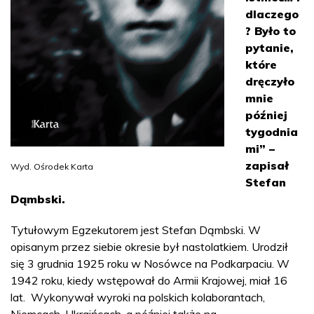
dlaczego
? Było to
pytanie,
które
dręczyło
mnie
później
tygodnia
mi” –
zapisał
Wyd. Ośrodek Karta
Stefan
Dąmbski.
Tytułowym Egzekutorem jest Stefan Dąmbski. W
opisanym przez siebie okresie był nastolatkiem. Urodził
się 3 grudnia 1925 roku w Nosówce na Podkarpaciu. W
1942 roku, kiedy wstępował do Armii Krajowej, miał 16
lat. Wykonywał wyroki na polskich kolaborantach,