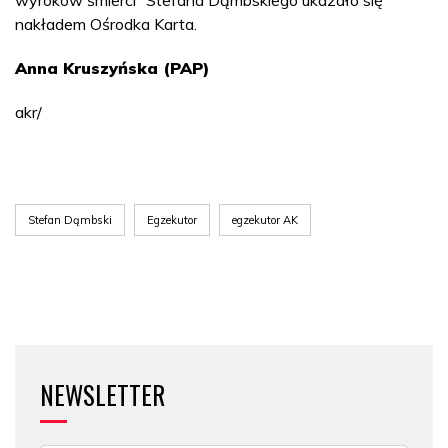
wyroków śmierci” Stefana Dąmbskiego ukazało się
nakładem Ośrodka Karta.
Anna Kruszyńska (PAP)
akr/
Stefan Dąmbski
Egzekutor
egzekutor AK
NEWSLETTER