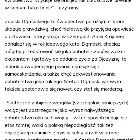
świadectwa. Wydaje się ono jednak całościowe, urwane
w samym tylko finale” – czytamy.
Zapiski Dąmbskiego to świadectwo porażające, które
ukazuje prawdziwą, choć niełatwą do przyjęcia opowieść
o człowieku, który stając w szeregach Armii Krajowej,
odnalazł się w roli ideowego kata. Dąmbski, chociaż
mógłby przedstawiać się jako bohater czasów walki z
okupantami i gotowy do oddania życia za Ojczyznę, to
jednak powodem jego pisania okazuje się i
samooskarżenie, a także chęć zakwestionowania
bohaterstwa jako takiego. Stefan Dąmbski w swym
tekście zastanawia się nawet, czy stał się mordercą.
„Skuteczne zabijanie wrogów (szczególnie silniejszych)
wciąż jest postrzegane jako wyraz najwyższego
bohaterstwa okresu II wojny – w ten sposób buduje się
etos tamtej walki o polską niepodległość; tak też
najczęściej rozumie się dzisiaj celny strzał w stronę