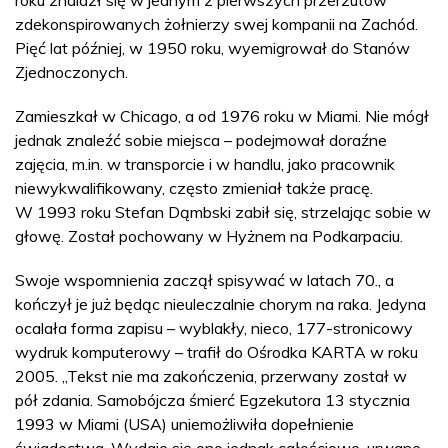
roku znalazł się w jednym z pierwszych przerzutów
zdekonspirowanych żołnierzy swej kompanii na Zachód.
Pięć lat później, w 1950 roku, wyemigrował do Stanów
Zjednoczonych.
Zamieszkał w Chicago, a od 1976 roku w Miami. Nie mógł
jednak znaleźć sobie miejsca – podejmował doraźne
zajęcia, m.in. w transporcie i w handlu, jako pracownik
niewykwalifikowany, często zmieniał także pracę.
W 1993 roku Stefan Dąmbski zabił się, strzelając sobie w
głowę. Został pochowany w Hyżnem na Podkarpaciu.
Swoje wspomnienia zaczął spisywać w latach 70., a
kończył je już będąc nieuleczalnie chorym na raka. Jedyna
ocalała forma zapisu – wyblakły, nieco, 177-stronicowy
wydruk komputerowy – trafił do Ośrodka KARTA w roku
2005. „Tekst nie ma zakończenia, przerwany został w
pół zdania. Samobójcza śmierć Egzekutora 13 stycznia
1993 w Miami (USA) uniemożliwiła dopełnienie