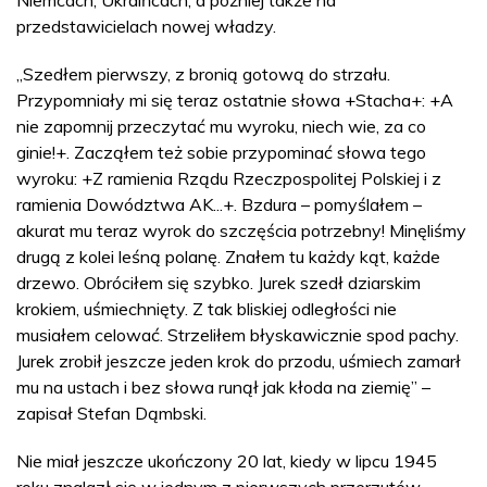
Niemcach, Ukraińcach, a później także na
przedstawicielach nowej władzy.
„Szedłem pierwszy, z bronią gotową do strzału.
Przypomniały mi się teraz ostatnie słowa +Stacha+: +A
nie zapomnij przeczytać mu wyroku, niech wie, za co
ginie!+. Zacząłem też sobie przypominać słowa tego
wyroku: +Z ramienia Rządu Rzeczpospolitej Polskiej i z
ramienia Dowództwa AK...+. Bzdura – pomyślałem –
akurat mu teraz wyrok do szczęścia potrzebny! Minęliśmy
drugą z kolei leśną polanę. Znałem tu każdy kąt, każde
drzewo. Obróciłem się szybko. Jurek szedł dziarskim
krokiem, uśmiechnięty. Z tak bliskiej odległości nie
musiałem celować. Strzeliłem błyskawicznie spod pachy.
Jurek zrobił jeszcze jeden krok do przodu, uśmiech zamarł
mu na ustach i bez słowa runął jak kłoda na ziemię” –
zapisał Stefan Dąmbski.
Nie miał jeszcze ukończony 20 lat, kiedy w lipcu 1945