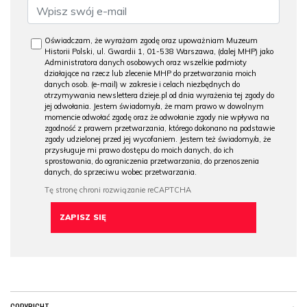
Oświadczam, że wyrażam zgodę oraz upoważniam Muzeum
Historii Polski, ul. Gwardii 1, 01-538 Warszawa, (dalej MHP) jako
Administratora danych osobowych oraz wszelkie podmioty
działające na rzecz lub zlecenie MHP do przetwarzania moich
danych osob. (e-mail) w zakresie i celach niezbędnych do
otrzymywania newslettera dzieje.pl od dnia wyrażenia tej zgody do
jej odwołania. Jestem świadomy/a, że mam prawo w dowolnym
momencie odwołać zgodę oraz że odwołanie zgody nie wpływa na
zgodność z prawem przetwarzania, którego dokonano na podstawie
zgody udzielonej przed jej wycofaniem. Jestem też świadomy/a, że
przysługuje mi prawo dostępu do moich danych, do ich
sprostowania, do ograniczenia przetwarzania, do przenoszenia
danych, do sprzeciwu wobec przetwarzania.
COPYRIGHT