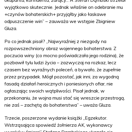
okupanta, konfidenta, zdrajcy... A Stefan Dąmbski strzelał
wyjątkowo skutecznie. Jednak właśnie on odebranie mu
+czynów bohaterskich+ przyjąłby jako łaskawe
odpuszczenie win” – zauważa we wstępie Zbigniew
Gluza.
Po co jednak pisał? „Najwyraźniej z niezgody na
rozpowszechniony obraz wojennego bohaterstwa. Z
poczucia winy (co mocno poświadczała jego rodzina), że
pozbawił tylu ludzi życia – zazwyczaj na rozkaz, lecz
czasem bez wyraźnych poleceń, a bywało, że zupełnie
przez przypadek. Mógł pozostać, jak inni, za wygodną
fasadą działań heroicznych i poniesionych ofiar, nie
ogłaszając swoich wątpliwości. Pisał jednak, w
przekonaniu, że wojna musi stać się wreszcie przestrogą,
nie zaś – zachętą do bohaterstwa” – uważa Gluza.
Trzecie, poszerzone wydanie książki „Egzekutor.
Wstrząsająca spowiedź żołnierza AK, wykonawcy