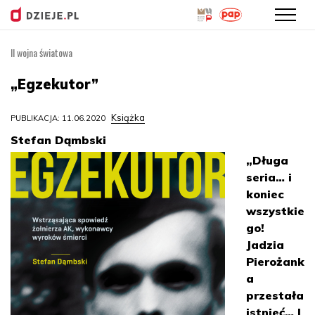
II wojna światowa
Przejdź
do
„Egzekutor”
treści
Książka
PUBLIKACJA: 11.06.2020
Stefan Dąmbski
„Długa
seria… i
koniec
wszystkie
go!
Jadzia
Pierożank
a
przestała
istnieć… I